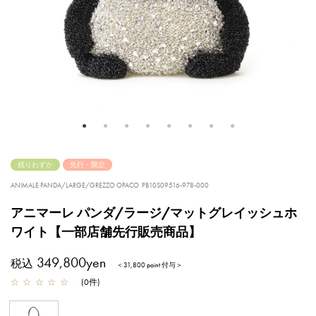
残りわずか
先行・限定
ANIMALE PANDA/LARGE/GREZZO OPACO
PB10S09516-978-000
アニマーレ パンダ/ラージ/マットグレイッシュホ
ワイト【一部店舗先行販売商品】
349,800yen
税込
＜31,800 point 付与＞
☆
☆
☆
☆
☆
(
0
件
)