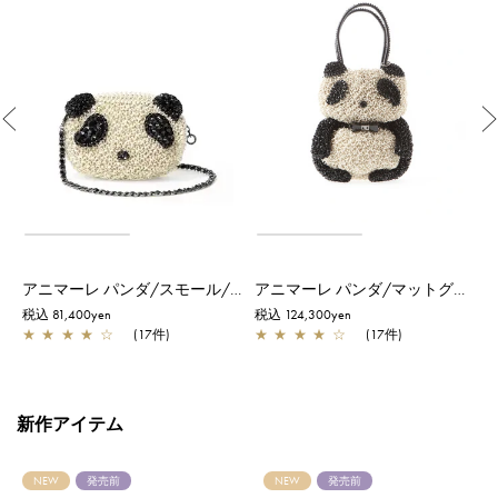
Previous
アニマーレ パンダ/スモール/マットグレイッシュホワイト
アニマーレ パンダ/マットグレイッシュホワイト
税込 81,400yen
税込 124,300yen
税
★
★
★
★
☆
(17件)
★
★
★
★
☆
(17件)
新作アイテム
NEW
発売前
NEW
発売前