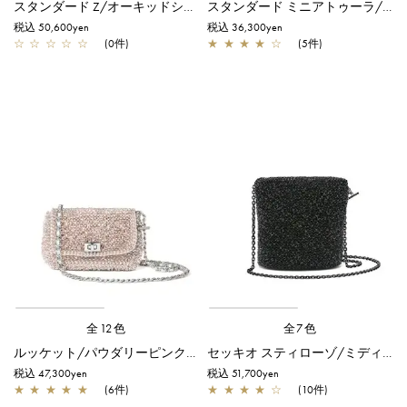
スタンダード Z/オーキッドシルバー
スタンダード ミニアトゥーラ/フラミンゴシルバー
税込 50,600yen
税込 36,300yen
☆
☆
☆
☆
☆
(0件)
★
★
★
★
☆
(5件)
全12色
全7色
ルッケット/パウダリーピンクシルバー
セッキオ スティローゾ/ミディアム/エナメルブラック
税込 47,300yen
税込 51,700yen
★
★
★
★
★
(6件)
★
★
★
★
☆
(10件)