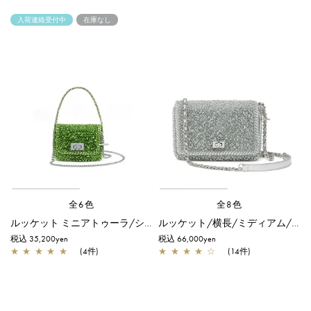
入荷連絡受付中
在庫なし
全6色
全8色
ルッケット ミニアトゥーラ/シャンパングリーン
ルッケット/横長/ミディアム/シルバー
税込 35,200yen
税込 66,000yen
★
★
★
★
★
(4件)
★
★
★
★
☆
(14件)