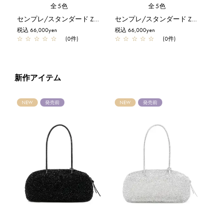
全5色
全5色
センプレ/スタンダード Z/カーキシルバー
センプレ/スタンダード Z/エナメルブラック
税込 66,000yen
税込 66,000yen
☆
☆
☆
☆
☆
(0件)
☆
☆
☆
☆
☆
(0件)
新作アイテム
NEW
発売前
NEW
発売前