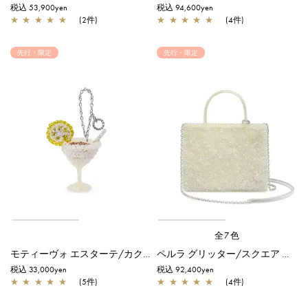
税込 53,900yen
税込 94,600yen
★
★
★
★
★
(2件)
★
★
★
★
★
(4件)
先行・限定
先行・限定
全7色
モティーヴォ エスターテ/カクテル/オーロラトラスパレンテ【一部店舗先行販売商品】
ペルラ グリッター/スクエア ミディアム/オーロラトラスパレンテ【オンラインストア先行販売カラー】
税込 33,000yen
税込 92,400yen
★
★
★
★
★
(5件)
★
★
★
★
★
(4件)