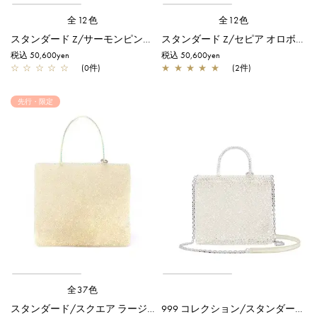
全12色
全12色
スタンダード Z/サーモンピンク アルボルド
スタンダード Z/セピア オロボルド
税込 50,600yen
税込 50,600yen
☆
☆
☆
☆
☆
(0件)
★
★
★
★
★
(2件)
先行・限定
全37色
スタンダード/スクエア ラージ/ステッラホワイト【オンラインストア先行販売カラー】
999 コレクション/スタンダード Z/ピュアシルバー