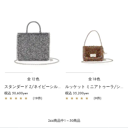
全12色
全18色
スタンダード Z/ネイビーシルバー
ルッケット ミニアトゥーラ/シャンパンマルチ
税込 50,600yen
税込 35,200yen
★
★
★
★
★
(19件)
★
★
★
★
★
(9件)
244商品中1～50商品