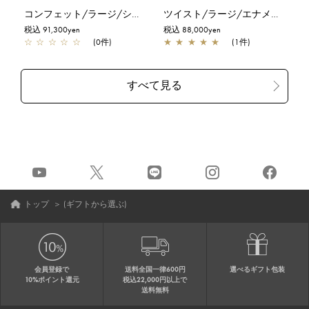
コンフェット/ラージ/シルバーゴールド
ツイスト/ラージ/エナメルブラック
税込 91,300yen
税込 88,000yen
☆
☆
☆
☆
☆
(0件)
★
★
★
★
★
(1件)
トップ
＞
(ギフトから選ぶ)
会員登録で
送料全国一律600円
選べるギフト包装
10%ポイント還元
税込22,000円以上で
送料無料