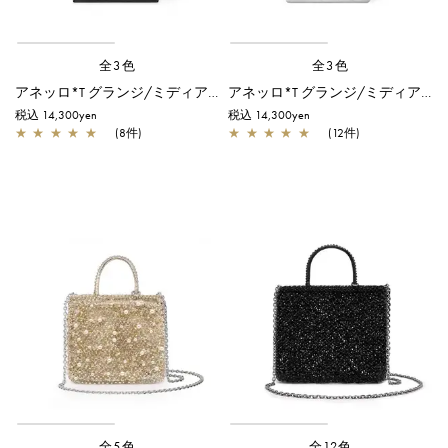
全3色
全3色
アネッロ*T グランジ/ミディアム/ブラック
アネッロ*T グランジ/ミディアム/シルバー
税込 14,300yen
税込 14,300yen
★
★
★
★
★
(8件)
★
★
★
★
★
(12件)
全5色
全12色