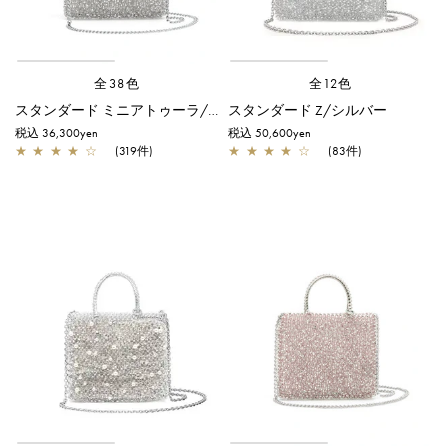
全38色
全12色
スタンダード ミニアトゥーラ/シルバー
スタンダード Z/シルバー
税込 36,300yen
税込 50,600yen
★
★
★
★
☆
(319件)
★
★
★
★
☆
(83件)