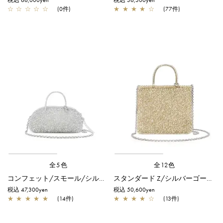
税込 66,000yen
税込 36,300yen
☆
☆
☆
☆
☆
(0件)
★
★
★
★
☆
(77件)
全5色
全12色
コンフェット/スモール/シルバー
スタンダード Z/シルバーゴールド
税込 47,300yen
税込 50,600yen
★
★
★
★
★
(14件)
★
★
★
★
☆
(13件)