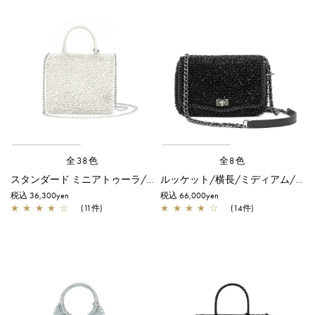
全38色
全8色
スタンダード ミニアトゥーラ/オーロラホワイト
ルッケット/横長/ミディアム/エナメルブラック
税込 36,300yen
税込 66,000yen
★
★
★
★
☆
(11件)
★
★
★
★
☆
(14件)