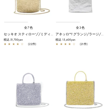
全7色
全3色
セッキオ スティローゾ/ミディアム/シルバーゴールド
アネッロ*T グランジ/ラージ/シルバー
税込 51,700yen
税込 15,400yen
★
★
★
★
☆
(22件)
★
★
★
★
☆
(21件)