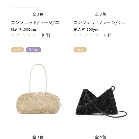
全3色
全3色
コンフェット/ラージ/エナメルブラック
コンフェット/ラージ/シルバー
税込 91,300yen
税込 91,300yen
☆
☆
☆
☆
☆
(0件)
☆
☆
☆
☆
☆
(0件)
NEW
発売前
NEW
全3色
全5色