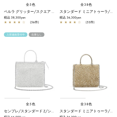
全5色
全38色
ペルラ グリッター/スクエア スモール/シルバー
スタンダード ミニアトゥーラ/パウダリーピンクシルバー
税込 58,300yen
税込 36,300yen
★
★
★
★
☆
(56件)
★
★
★
★
☆
(53件)
入荷連絡受付中
在庫なし
全5色
全38色
センプレ/スタンダード Z/シルバー
スタンダード ミニアトゥーラ/シルバーゴールド