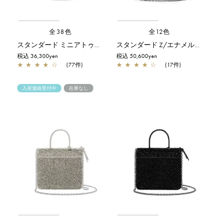
全38色
全12色
スタンダード ミニアトゥーラ/シルバーゴールド
スタンダード Z/エナメルブラック
税込 36,300yen
税込 50,600yen
★
★
★
★
☆
(77件)
★
★
★
★
☆
(17件)
入荷連絡受付中
在庫なし