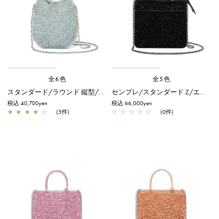
全6色
全5色
スタンダード/ラウンド 縦型/スモール/シルバー
センプレ/スタンダード Z/エナメルブラック
税込 40,700yen
税込 66,000yen
★
★
★
★
☆
(5件)
☆
☆
☆
☆
☆
(0件)