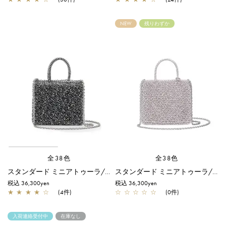
NEW
残りわずか
全38色
全38色
スタンダード ミニアトゥーラ/ネイビーシルバー
スタンダード ミニアトゥーラ/ロート アルボルド
税込 36,300yen
税込 36,300yen
★
★
★
★
☆
(4件)
☆
☆
☆
☆
☆
(0件)
入荷連絡受付中
在庫なし