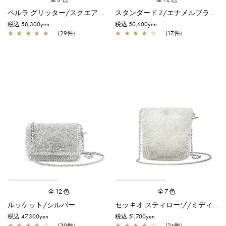
ペルラ グリッター/スクエア スモール/シルバーゴールド
スタンダード Z/エナメルブラック
税込 58,300yen
税込 50,600yen
★
★
★
★
★
(29件)
★
★
★
★
☆
(17件)
全12色
全7色
ルッケット/シルバー
セッキオ スティローゾ/ミディアム/シルバー
税込 47,300yen
税込 51,700yen
★
★
★
★
☆
(30件)
★
★
★
★
☆
(24件)