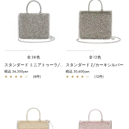
全38色
全12色
スタンダード ミニアトゥーラ/カーキシルバー
スタンダード Z/カーキシルバー
税込 36,300yen
税込 50,600yen
★
★
★
★
☆
(8件)
★
★
★
★
☆
(12件)