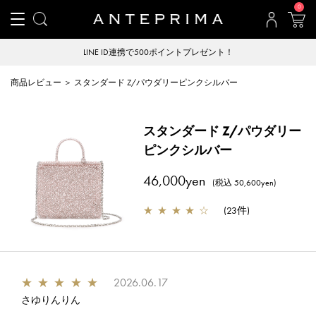
0
LINE ID連携で500ポイントプレゼント！
商品レビュー ＞ スタンダード Z/パウダリーピンクシルバー
スタンダード Z/パウダリー
ピンクシルバー
46,000yen
(税込 50,600yen)
★
★
★
★
☆
(
23件
)
★
★
★
★
★
2026.06.17
さゆりんりん