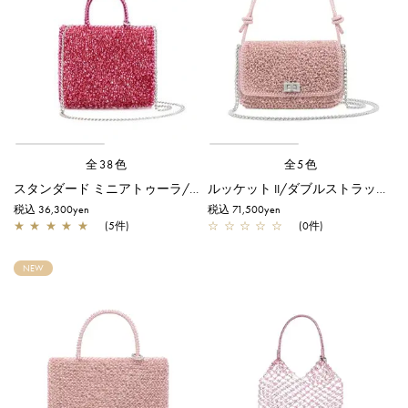
全38色
全5色
スタンダード ミニアトゥーラ/フクシアピンク
ルッケット II/ダブルストラップ/フラミンゴ
税込 36,300yen
税込 71,500yen
★
★
★
★
★
(5件)
☆
☆
☆
☆
☆
(0件)
NEW