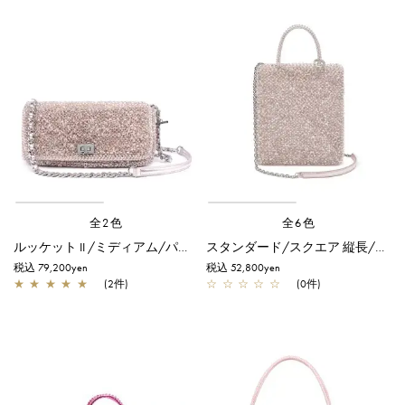
全2色
全6色
ルッケット II /ミディアム/パウダリーピンクシルバー
スタンダード/スクエア 縦長/パウダリーピンクシルバー
税込 79,200yen
税込 52,800yen
★
★
★
★
★
(2件)
☆
☆
☆
☆
☆
(0件)