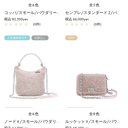
全6色
全5色
コッパ/スモール/パウダリーピンクシルバー
センプレ/スタンダード Z/パウダリーピンクシルバー
税込 82,500yen
税込 66,000yen
☆
☆
☆
☆
☆
(0件)
☆
☆
☆
☆
☆
(0件)
入荷連絡受付中
在庫なし
NEW
全6色
全8色
ノード II /スモール/パウダリーピンクシルバー
ルッケット II /スモール/パウダリーピンクシルバー