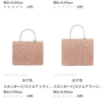
税込 55,000yen
税込 60,500yen
★
★
★
★
★
(3件)
☆
☆
☆
☆
☆
(0件)
全27色
全37色
スタンダード/スクエア ミディアム(Dリング付き)/サーモンピンク アルボルド
スタンダード/スクエア ラージ/サーモンピンク アルボルド
税込 47,300yen
税込 53,900yen
☆
☆
☆
☆
☆
(0件)
☆
☆
☆
☆
☆
(0件)