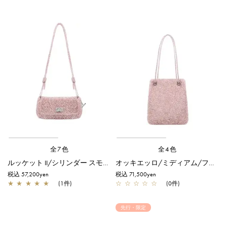
全7色
全4色
ルッケット II/シリンダー スモール/フラミンゴシルバー
オッキエッロ/ミディアム/フラミンゴシルバー
税込 57,200yen
税込 71,500yen
★
★
★
★
★
(1件)
☆
☆
☆
☆
☆
(0件)
先行・限定