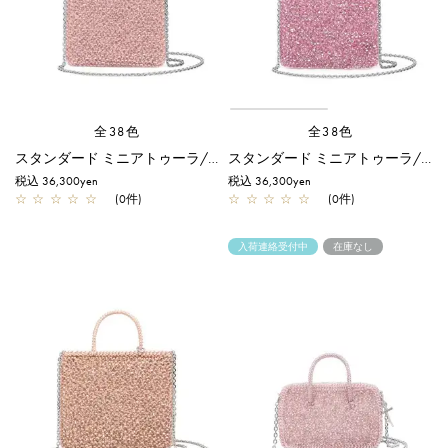
全38色
全38色
スタンダード ミニアトゥーラ/フラミンゴ
スタンダード ミニアトゥーラ/オーキッドシルバー
税込 36,300yen
税込 36,300yen
☆
☆
☆
☆
☆
(0件)
☆
☆
☆
☆
☆
(0件)
入荷連絡受付中
在庫なし