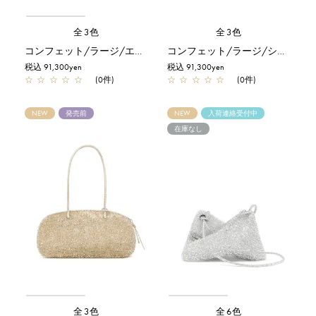
全3色
全3色
コンフェット/ラージ/エナメルブラック
コンフェット/ラージ/シルバー
税込 91,300yen
税込 91,300yen
☆
☆
☆
☆
☆
(0件)
☆
☆
☆
☆
☆
(0件)
NEW
発売前
NEW
入荷連絡受付中
在庫なし
全3色
全6色