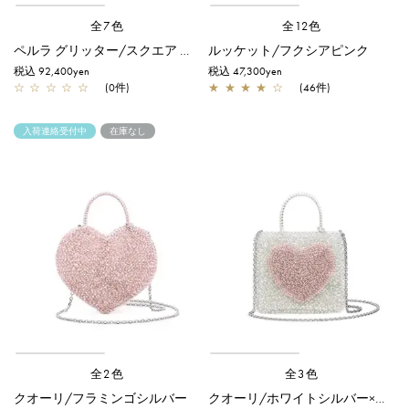
全7色
全12色
ペルラ グリッター/スクエア ミディアム/フラミンゴシルバー
ルッケット/フクシアピンク
税込 92,400yen
税込 47,300yen
☆
☆
☆
☆
☆
(0件)
★
★
★
★
☆
(46件)
入荷連絡受付中
在庫なし
全2色
全3色
クオーリ/フラミンゴシルバー
クオーリ/ホワイトシルバー×フラミンゴシルバー