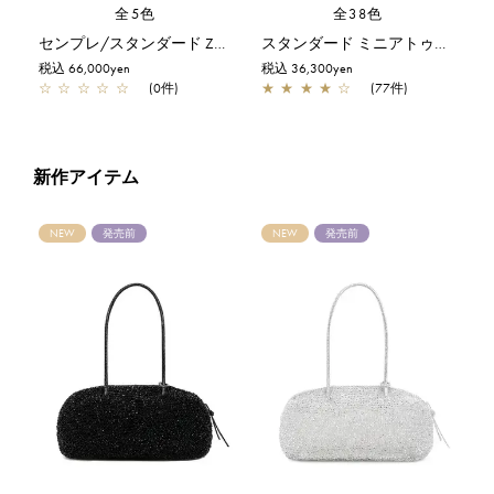
全5色
全38色
センプレ/スタンダード Z/シルバー
スタンダード ミニアトゥーラ/シルバーゴールド
税込 66,000yen
税込 36,300yen
☆
☆
☆
☆
☆
(0件)
★
★
★
★
☆
(77件)
新作アイテム
NEW
発売前
NEW
発売前