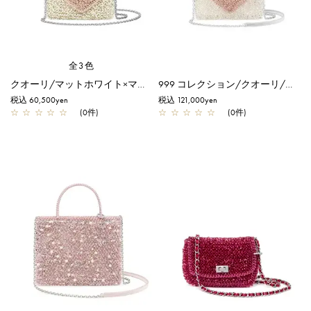
全3色
クオーリ/マットホワイト×マットカルネピンク【オンラインストア先行販売カラー】
999 コレクション/クオーリ/ピュアシルバー×ピュアシルバーピンク【一部店舗先行販売商品】
税込 60,500yen
税込 121,000yen
☆
☆
☆
☆
☆
(0件)
☆
☆
☆
☆
☆
(0件)