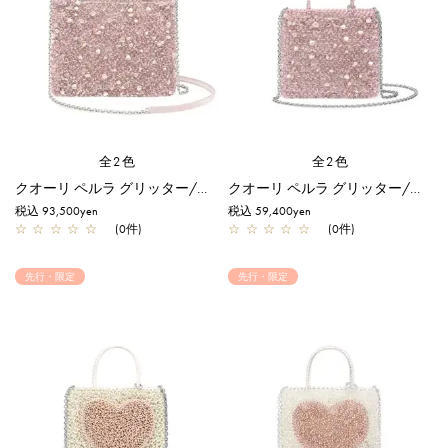
全2色
全2色
クオーリ ペルラ グリッター/ミディアム/フラミンゴシルバー【一部店舗先行販売商品】
クオーリ ペルラ グリッター/スモール/フラミンゴシルバー【オンラインストア先行販売商品】
税込 93,500yen
税込 59,400yen
☆
☆
☆
☆
☆
(0件)
☆
☆
☆
☆
☆
(0件)
先行・限定
先行・限定