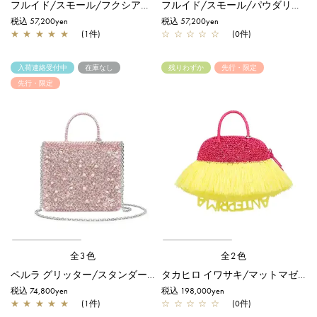
フルイド/スモール/フクシアピンク
フルイド/スモール/パウダリーピンクシルバー
税込 57,200yen
税込 57,200yen
★
★
★
★
★
(1件)
☆
☆
☆
☆
☆
(0件)
入荷連絡受付中
在庫なし
残りわずか
先行・限定
先行・限定
全3色
全2色
ペルラ グリッター/スタンダード Z/フラミンゴシルバー【一部店舗先行販売商品】
タカヒロ イワサキ/マットマゼンタ【一部店舗先行販売商品】
税込 74,800yen
税込 198,000yen
★
★
★
★
★
(1件)
☆
☆
☆
☆
☆
(0件)