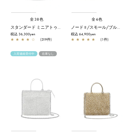
全38色
全6色
スタンダード ミニアトゥーラ/シルバー
ノード II /スモール/ブルーシルバー
税込 36,300yen
税込 64,900yen
★
★
★
★
☆
(319件)
★
★
★
★
★
(1件)
入荷連絡受付中
在庫なし