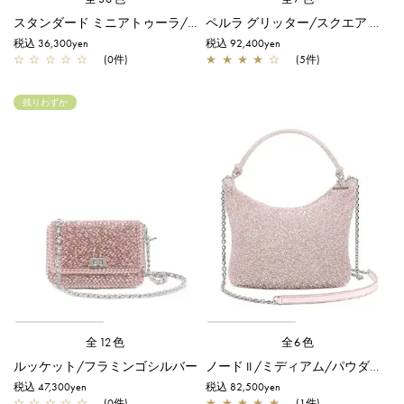
スタンダード ミニアトゥーラ/サーモンピンク アルボルド
ペルラ グリッター/スクエア ミディアム/パウダリーピンクシルバー
税込 36,300yen
税込 92,400yen
☆
☆
☆
☆
☆
(0件)
★
★
★
★
☆
(5件)
残りわずか
全12色
全6色
ルッケット/フラミンゴシルバー
ノード II /ミディアム/パウダリーピンクシルバー
税込 47,300yen
税込 82,500yen
☆
☆
☆
☆
☆
(0件)
★
★
★
★
★
(1件)