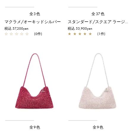
全3色
全37色
マクラメ/オーキッドシルバー
スタンダード/スクエア ラージ/オーキッドシルバー
税込 57,200yen
税込 53,900yen
☆
☆
☆
☆
☆
(0件)
★
★
★
★
★
(1件)
全9色
全9色