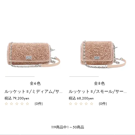
全6色
全8色
ルッケット II /ミディアム/サーモンピンク アルボルド
ルッケット II /スモール/サーモンピンク アルボルド
税込 79,200yen
税込 68,200yen
☆
☆
☆
☆
☆
(0件)
☆
☆
☆
☆
☆
(0件)
119商品中1～50商品