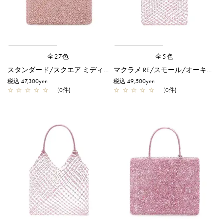
全27色
全5色
スタンダード/スクエア ミディアム(Dリング付き)/フラミンゴ
マクラメ RE/スモール/オーキッドシルバー
税込 47,300yen
税込 49,500yen
☆
☆
☆
☆
☆
(0件)
☆
☆
☆
☆
☆
(0件)