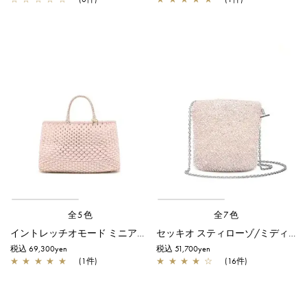
全5色
全7色
イントレッチオモード ミニアトゥーラ/横型/パウダリーピンクゴールド
セッキオ スティローゾ/ミディアム/パウダリーピンクシルバー
税込 69,300yen
税込 51,700yen
★
★
★
★
★
(1件)
★
★
★
★
☆
(16件)