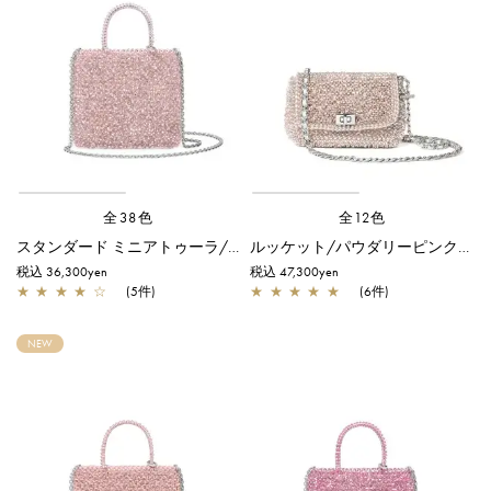
全38色
全12色
スタンダード ミニアトゥーラ/フラミンゴシルバー
ルッケット/パウダリーピンクシルバー
税込 36,300yen
税込 47,300yen
★
★
★
★
☆
(5件)
★
★
★
★
★
(6件)
NEW