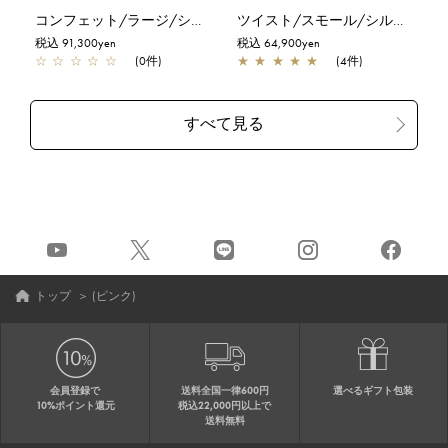
コンフェット/ラージ/シルバーゴールド
ツイスト/スモール/シルバー
税込 91,300yen
税込 64,900yen
☆
☆
☆
☆
☆
(0件)
★
★
★
★
★
(4件)
トップ
＞
(ピンク)
会員登録で
送料全国一律600円
選べるギフト包装
10%ポイント還元
税込22,000円以上で
送料無料