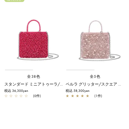
全38色
全5色
スタンダード ミニアトゥーラ/マットマゼンタ
ペルラ グリッター/スクエア スモール/フラミンゴシルバー
税込 36,300yen
税込 58,300yen
☆
☆
☆
☆
☆
(0件)
★
★
★
★
★
(1件)