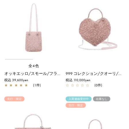
全4色
オッキエッロ/スモール/フラミンゴシルバー
999 コレクション/クオーリ/ピュアシルバーピンク【一部店舗先行販売商品】
税込 39,600yen
税込 110,000yen
★
★
★
★
★
(1件)
☆
☆
☆
☆
☆
(0件)
先行・限定
入荷連絡受付中
在庫なし
先行・限定