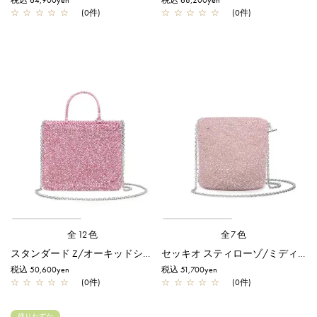
税込 64,900yen
税込 68,200yen
☆
☆
☆
☆
☆
(0件)
☆
☆
☆
☆
☆
(0件)
全12色
全7色
スタンダード Z/オーキッドシルバー
セッキオ スティローゾ/ミディアム/フラミンゴシルバー
税込 50,600yen
税込 51,700yen
☆
☆
☆
☆
☆
(0件)
☆
☆
☆
☆
☆
(0件)
残りわずか