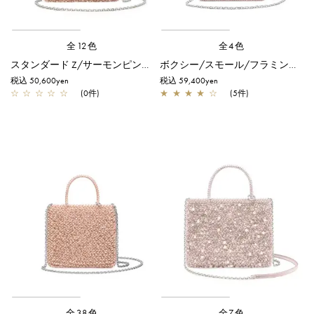
全12色
全4色
スタンダード Z/サーモンピンク アルボルド
ボクシー/スモール/フラミンゴシルバー
税込 50,600yen
税込 59,400yen
☆
☆
☆
☆
☆
(0件)
★
★
★
★
☆
(5件)
全38色
全7色