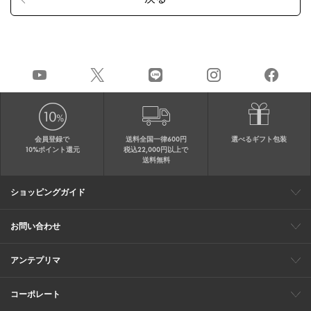
会員登録で
送料全国一律600円
選べるギフト包装
10%ポイント還元
税込22,000円以上で
送料無料
ショッピングガイド
会員特典
ご購入・配送について
返品について
ギフト包装
FAQ
サイトマップ
お問い合わせ
メールでのお問い合わせ
お修理についてのお問い合わせ
お電話でのご注文・お問い合わせ
アンテプリマ
0120-03-6961
ブランドサイト
ショップリスト
ワイヤーバッグについて
特集
オンラインストアニュース
コーポレート
（平日10：30～17：00）