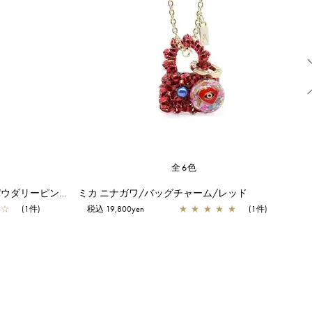
全6色
ミカ ニナガワ/バッグチャーム/パウダリーピンクゴールド
ミカ ニナガワ/バッグチャーム/レッド
☆
(1件)
税込 19,800yen
★
★
★
★
★
(1件)