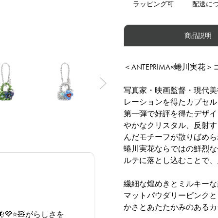
ラッピング可
配送に
商品説明
＜ANTEPRIMA×蜷川実
Next
写真家・映画監督・現代美
レーションを得たカプセル
第一弾で好評を得たデザイ
やかなクリスタル、反射す
んだモチーフが散りばめら
蜷川実花ならではの鮮烈な
ルテに落とし込むことで、
繊細な煌めきとミルキーな
マットパウダリーピンクと
かさとあたたかみのあるカ
⭐️🧸がらしさを