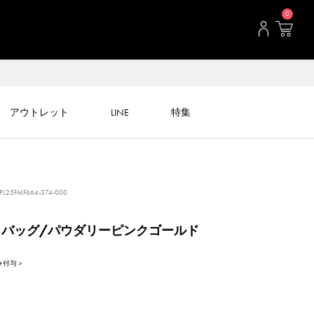
0
アウトレット
LINE
特集
PL25FMF664-374-000
ロバッグ/パウダリーピンクゴールド
int 付与＞