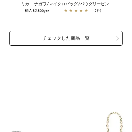
ミカ ニナガワ/マイクロバッグ/パウダリーピンクゴールド
税込 85,800yen
★
★
★
★
★
(2件)