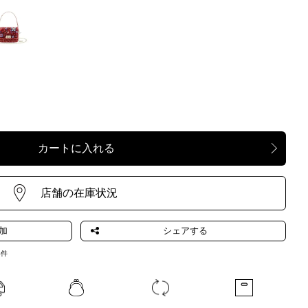
ROSSO
4
件