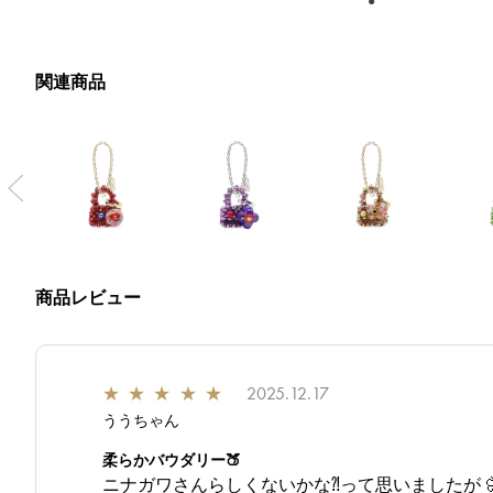
関連商品
Previous
商品レビュー
★
★
★
★
★
2025.12.17
ううちゃん
柔らかバウダリー🍑
ニナガワさんらしくないかな⁈って思いましたが 🦋