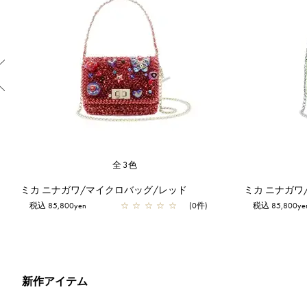
Previous
全3色
タカヒロ イワサキ/マイクロバッグ/ピュアシルバー【一部店舗先行販売商品】
ミカ ニナガワ/マイクロバッグ/レッド
税込 85,800yen
☆
☆
☆
☆
☆
(0件)
税込 85,800ye
新作アイテム