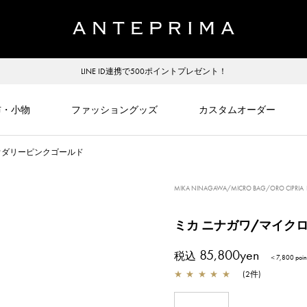
LINE ID連携で500ポイントプレゼント！
布・小物
ファッショングッズ
カスタムオーダー
ウダリーピンクゴールド
MIKA NINAGAWA/MICRO BAG/ORO CIPRIA
ミカ ニナガワ/マイク
85,800yen
税込
＜7,800 po
★
★
★
★
★
(
2
件
)