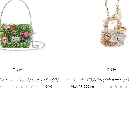
全3色
全6色
ミカ ニナガワ/マイクロバッグ/シャンパングリーン
n
☆
☆
☆
☆
☆
(0件)
税込 19,800yen
★
★
★
☆