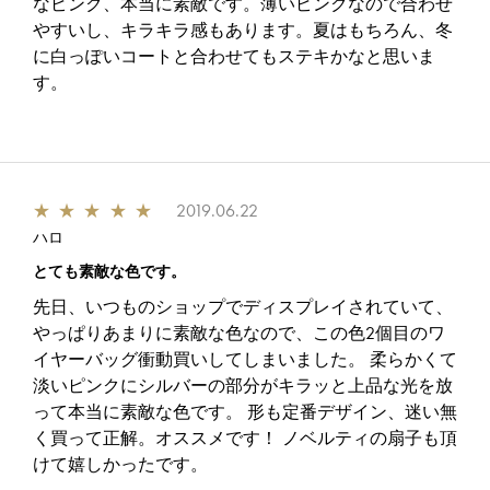
なピンク、本当に素敵です。薄いピンクなので合わせ
やすいし、キラキラ感もあります。夏はもちろん、冬
に白っぽいコートと合わせてもステキかなと思いま
す。
★
★
★
★
★
2019.06.22
ハロ
とても素敵な色です。
先日、いつものショップでディスプレイされていて、
やっぱりあまりに素敵な色なので、この色2個目のワ
イヤーバッグ衝動買いしてしまいました。 柔らかくて
淡いピンクにシルバーの部分がキラッと上品な光を放
って本当に素敵な色です。 形も定番デザイン、迷い無
く買って正解。オススメです！ ノベルティの扇子も頂
けて嬉しかったです。