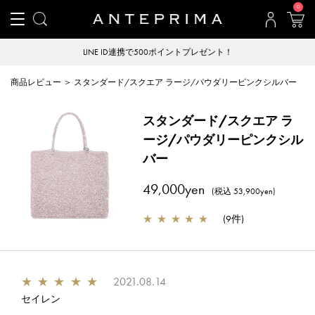
0
LINE ID連携で500ポイントプレゼント！
商品レビュー ＞ スタンダード/スクエア ラージ/パウダリーピンクシルバー
スタンダード/スクエア ラ
ージ/パウダリーピンクシル
バー
49,000yen
(税込 53,900yen)
★
★
★
★
★
(
9件
)
★
★
★
★
★
2021.08.14
セイレン