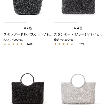
全4色
全4色
スタンダード II/バスケット/ネイビーシルバー
スタンダード II/ラージ/ネイビーシルバー
税込 77,000yen
税込 90,200yen
★
★
★
★
★
(4件)
★
★
★
★
★
(7件)