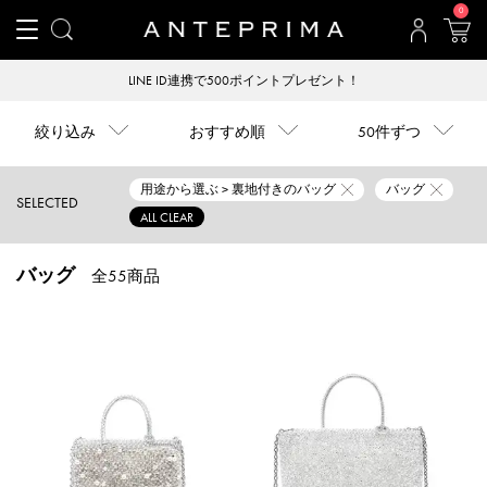
0
【全国一律送料600円】税込22,000円以上ご購入で
絞り込み
おすすめ順
50件ずつ
用途から選ぶ > 裏地付きのバッグ
バッグ
SELECTED
ALL CLEAR
バッグ
全55商品