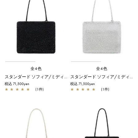
全4色
全4色
スタンダード ソフィア/ミディアム/エナメルブラック
スタンダード ソフィア/ミディアム/シルバー
税込 71,500yen
税込 71,500yen
★
★
★
★
★
(1件)
★
★
★
★
★
(1件)