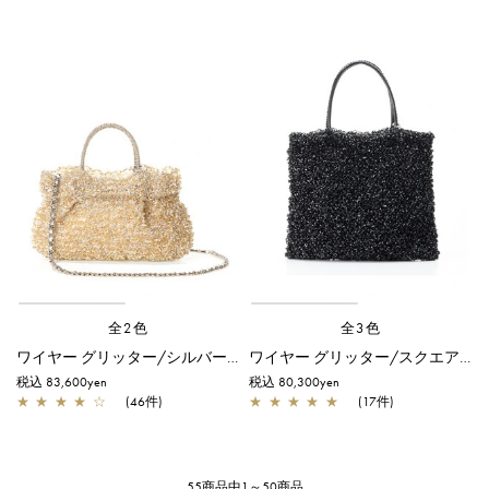
全2色
全3色
ワイヤー グリッター/シルバーゴールド
ワイヤー グリッター/スクエア/エナメルブラック
税込 83,600yen
税込 80,300yen
★
★
★
★
☆
(46件)
★
★
★
★
★
(17件)
55商品中1～50商品