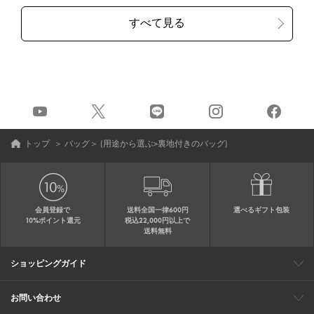
トップ
＞
バッグ
＞
(用途から選ぶ>裏地付きのバッグ)
会員登録で
送料全国一律600円
選べるギフト包装
10%ポイント還元
税込22,000円以上で
送料無料
ショッピングガイド
会員特典
ご購入・配送について
返品について
ギフト包装
FAQ
サイトマップ
お問い合わせ