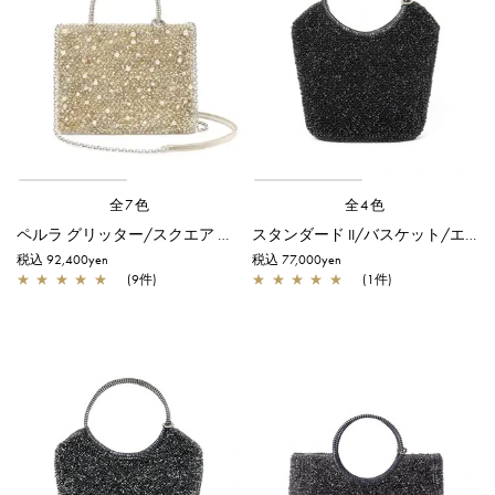
全7色
全4色
ペルラ グリッター/スクエア ミディアム/シルバーゴールド
スタンダード II/バスケット/エナメルブラック
税込 92,400yen
税込 77,000yen
★
★
★
★
★
(9件)
★
★
★
★
★
(1件)