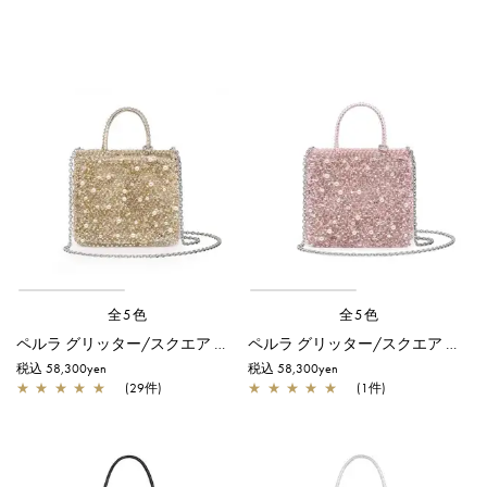
全5色
全5色
ペルラ グリッター/スクエア スモール/シルバーゴールド
ペルラ グリッター/スクエア スモール/フラミンゴシルバー
税込 58,300yen
税込 58,300yen
★
★
★
★
★
(29件)
★
★
★
★
★
(1件)