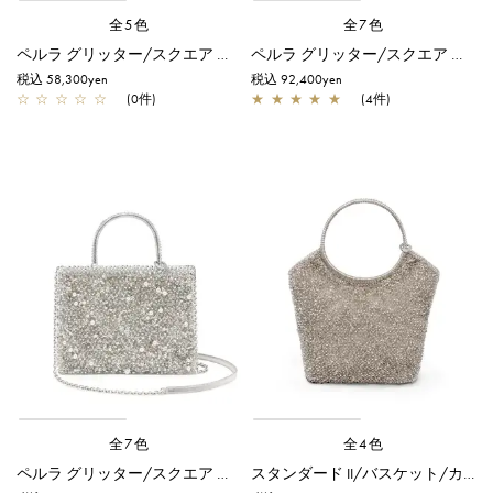
全5色
全7色
ペルラ グリッター/スクエア スモール/グリーングレーシルバー
ペルラ グリッター/スクエア ミディアム/オーロラトラスパレンテ【オンラインストア先行販売カラー】
税込 58,300yen
税込 92,400yen
☆
☆
☆
☆
☆
(0件)
★
★
★
★
★
(4件)
全7色
全4色
ペルラ グリッター/スクエア ミディアム/シルバー
スタンダード II/バスケット/カーキシルバー