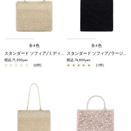
全4色
全4色
スタンダード ソフィア/ミディアム/シルバーゴールド
スタンダード ソフィア/ラージ/エナメルブラック
税込 71,500yen
税込 74,800yen
☆
☆
☆
☆
☆
(0件)
★
★
★
★
★
(1件)