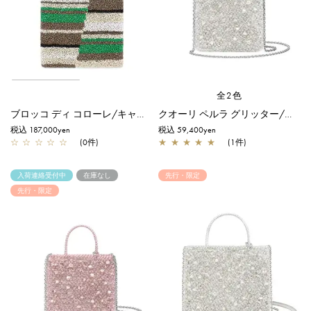
全2色
ブロッコ ディ コローレ/キャメルミックス
クオーリ ペルラ グリッター/スモール/ホワイトシルバー【オンラインストア先行販売商品】
税込 187,000yen
税込 59,400yen
☆
☆
☆
☆
☆
(0件)
★
★
★
★
★
(1件)
入荷連絡受付中
在庫なし
先行・限定
先行・限定