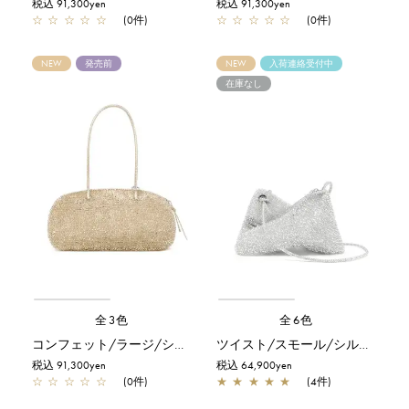
税込 91,300yen
税込 91,300yen
☆
☆
☆
☆
☆
(0件)
☆
☆
☆
☆
☆
(0件)
NEW
発売前
NEW
入荷連絡受付中
在庫なし
全3色
全6色
コンフェット/ラージ/シルバーゴールド
ツイスト/スモール/シルバー
税込 91,300yen
税込 64,900yen
☆
☆
☆
☆
☆
(0件)
★
★
★
★
★
(4件)