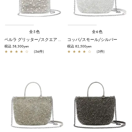
全5色
全6色
ペルラ グリッター/スクエア スモール/シルバー
コッパ/スモール/シルバー
税込 58,300yen
税込 82,500yen
★
★
★
★
☆
(56件)
★
★
★
★
☆
(5件)