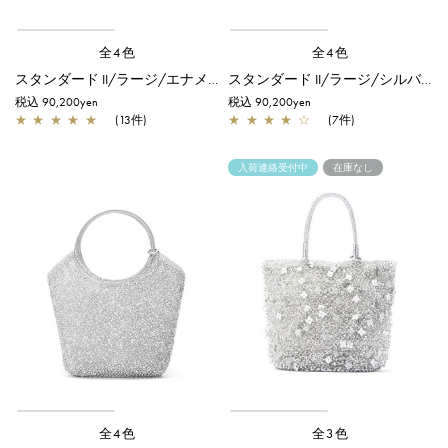
全4色
全4色
スタンダード II/ラージ/エナメルブラック
スタンダード II/ラージ/シルバー
税込 90,200yen
税込 90,200yen
★
★
★
★
★
(13件)
★
★
★
★
☆
(7件)
入荷連絡受付中
在庫なし
全4色
全3色