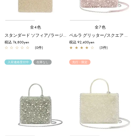
全4色
全7色
スタンダード ソフィア/ラージ/シルバーゴールド
ペルラ グリッター/スクエア ミディアム/パウダリーピンクシルバー
税込 74,800yen
税込 92,400yen
☆
☆
☆
☆
☆
(0件)
★
★
★
★
☆
(5件)
入荷連絡受付中
在庫なし
先行・限定