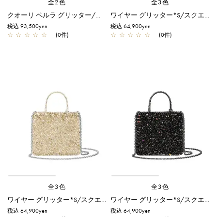
全2色
全3色
クオーリ ペルラ グリッター/ミディアム/フラミンゴシルバー【一部店舗先行販売商品】
ワイヤー グリッター*S/スクエア スモール/シルバー
税込 93,500yen
税込 64,900yen
☆
☆
☆
☆
☆
(0件)
☆
☆
☆
☆
☆
(0件)
全3色
全3色
ワイヤー グリッター*S/スクエア スモール/シルバーゴールド
ワイヤー グリッター*S/スクエア スモール/ディープブラック
税込 64,900yen
税込 64,900yen