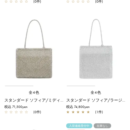
☆
☆
☆
☆
☆
(0件)
☆
☆
☆
☆
☆
(0件)
全4色
全4色
スタンダード ソフィア/ミディアム/カーキシルバー
スタンダード ソフィア/ラージ/シルバー
税込 71,500yen
税込 74,800yen
☆
☆
☆
☆
☆
(0件)
★
★
★
★
★
(1件)
入荷連絡受付中
在庫なし