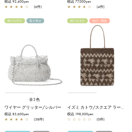
税込 92,400yen
税込 77,000yen
★
★
★
★
☆
(6件)
★
★
★
★
☆
(4件)
残りわずか
取り寄せ
残りわずか
先行・限定
全2色
ワイヤー グリッター/シルバー
イズミ カトウ/スクエア ラージ/ダック/エナメルファンゴカーキ
税込 83,600yen
税込 198,000yen
★
★
★
★
☆
(38件)
☆
☆
☆
☆
☆
(0件)