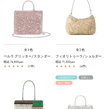
全3色
全2色
ペルラ グリッター/スタンダード Z/フラミンゴシルバー【一部店舗先行販売商品】
フィオリトゥーラ/ショルダー/シルバーゴールド
税込 74,800yen
税込 71,500yen
★
★
★
★
★
(1件)
★
★
★
★
★
(4件)
入荷連絡受付中
在庫なし
先行・限定