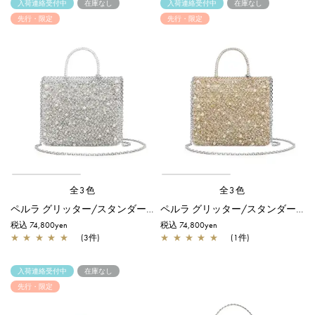
入荷連絡受付中
在庫なし
入荷連絡受付中
在庫なし
先行・限定
先行・限定
全3色
全3色
ペルラ グリッター/スタンダード Z/シルバー【一部店舗先行販売商品】
ペルラ グリッター/スタンダード Z/シルバーゴールド【一部店舗先行販売商品】
税込 74,800yen
税込 74,800yen
★
★
★
★
★
(3件)
★
★
★
★
★
(1件)
入荷連絡受付中
在庫なし
先行・限定