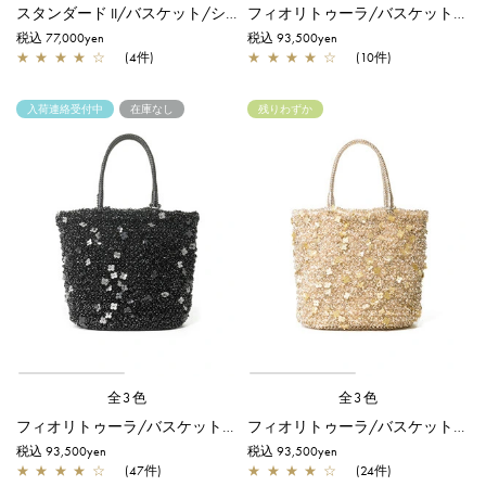
スタンダード II/バスケット/シルバー
フィオリトゥーラ/バスケット/シルバー
税込 77,000yen
税込 93,500yen
★
★
★
★
☆
(4件)
★
★
★
★
☆
(10件)
入荷連絡受付中
在庫なし
残りわずか
全3色
全3色
フィオリトゥーラ/バスケット/エナメルブラック
フィオリトゥーラ/バスケット/シルバーゴールド
税込 93,500yen
税込 93,500yen
★
★
★
★
☆
(47件)
★
★
★
★
☆
(24件)