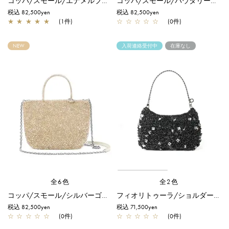
コッパ/スモール/エナメルブラック
コッパ/スモール/パウダリーピンクシルバー
税込 82,500yen
税込 82,500yen
★
★
★
★
★
(1件)
☆
☆
☆
☆
☆
(0件)
NEW
入荷連絡受付中
在庫なし
全6色
全2色
コッパ/スモール/シルバーゴールド
フィオリトゥーラ/ショルダー/エナメルブラック
税込 82,500yen
税込 71,500yen
☆
☆
☆
☆
☆
(0件)
☆
☆
☆
☆
☆
(0件)