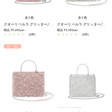
全2色
全2色
クオーリ ペルラ グリッター/スモール/フラミンゴシルバー【オンラインストア先行販売商品】
クオーリ ペルラ グリッター/ミディアム/ホワイトシルバー【一部店舗先行販売商品】
税込 59,400yen
税込 93,500yen
☆
☆
☆
☆
☆
(0件)
☆
☆
☆
☆
☆
(0件)
先行・限定