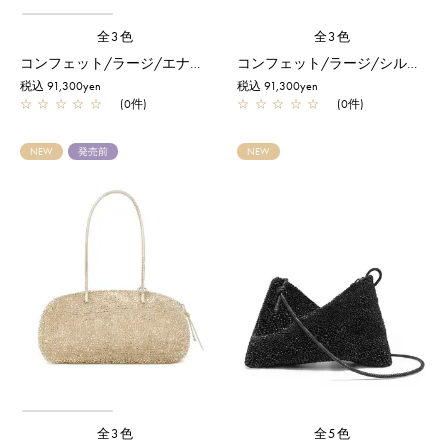
全3色
全3色
コンフェット/ラージ/エナメルブラック
コンフェット/ラージ/シルバー
税込 91,300yen
税込 91,300yen
☆
☆
☆
☆
☆
(0件)
☆
☆
☆
☆
☆
(0件)
NEW
発売前
NEW
全3色
全5色