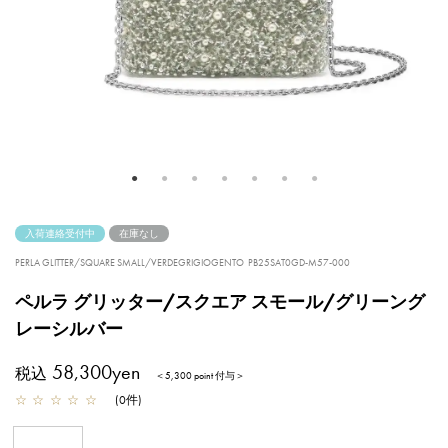
入荷連絡受付中
在庫なし
PERLA GLITTER/SQUARE SMALL/VERDEGRIGIOGENTO
PB25SAT0GD-M57-000
ペルラ グリッター/スクエア スモール/グリーング
レーシルバー
58,300yen
税込
＜5,300 point 付与＞
☆
☆
☆
☆
☆
(
0
件
)