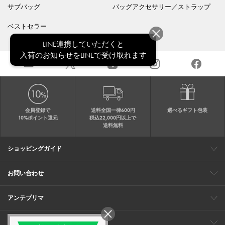
サブバッグ
バッグアクセサリー／ストラップ
ベストセラー
LINE連携していただくと
入荷のお知らせをLINEで受け取れます
会員登録で
送料全国一律600円
選べるギフト包装
10%ポイント還元
税込22,000円以上で
送料無料
ショッピングガイド
会員特典
ご購入・配送について
返品について
ギフト包装
FAQ
サイトマップ
お問い合わせ
メールでのお問い合わせ
お修理についてのお問い合わせ
お電話でのご注文・お問い合わせ
アンテプリマ
0120-03-6961
ブランドサイト
ショップリスト
ワイヤーバッグについて
特集
オンラインストアニュース
コーポレート