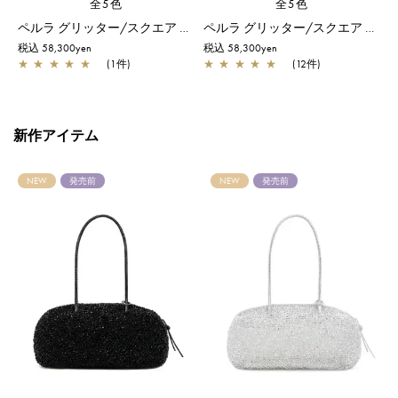
全5色
全5色
ペルラ グリッター/スクエア スモール/フラミンゴシルバー
ペルラ グリッター/スクエア スモール/オーロラトラスパレンテ【オンラインストア先行販売カラー】
税込 58,300yen
税込 58,300yen
税
★
★
★
★
★
(1件)
★
★
★
★
★
(12件)
新作アイテム
NEW
発売前
NEW
発売前