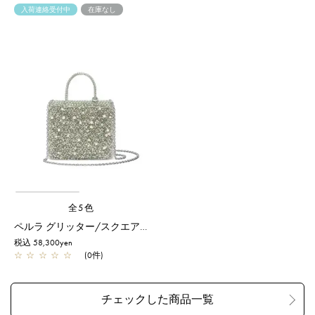
入荷連絡受付中
在庫なし
全5色
ペルラ グリッター/スクエア スモール/グリーングレーシルバー
税込 58,300yen
☆
☆
☆
☆
☆
(0件)