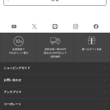
会員登録で
送料全国一律600円
選べるギフト包装
10%ポイント還元
税込22,000円以上で
送料無料
ショッピングガイド
会員特典
ご購入・配送について
返品について
ギフト包装
FAQ
サイトマップ
お問い合わせ
メールでのお問い合わせ
お修理についてのお問い合わせ
お電話でのご注文・お問い合わせ
アンテプリマ
0120-03-6961
ブランドサイト
ショップリスト
ワイヤーバッグについて
特集
オンラインストアニュース
コーポレート
（平日10：30～17：00）