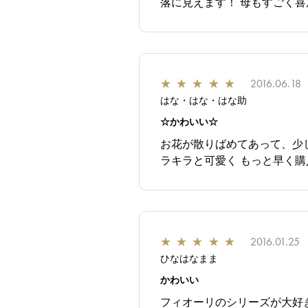
落に見えます！ 母もすごく
★
★
★
★
★
2016.06.18
はな・はな・はな助
☆かわいい☆
お花が散りばめてあって、少
ラキラと可愛く もっと早く
★
★
★
★
★
2016.01.25
ひなはなまま
かわいい
フィオーリのシリーズが大好