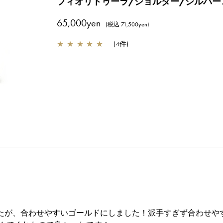
フィオリトゥーラ/ショルダー/シルバー
65,000yen
(税込 71,500yen)
★
★
★
★
★
(
4件
)
たが、合わせやすいゴールドにしました！派手すぎず合わせやす