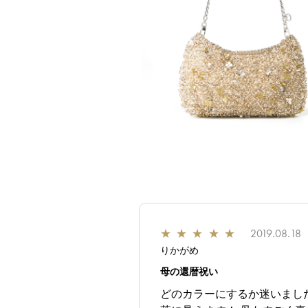
★
★
★
★
★
2019.08.18
りかがめ
母の還暦祝い
どのカラーにするか迷いまし