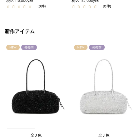
税込 110,000yen
税込 132,000yen
税
☆
☆
☆
☆
☆
(0件)
☆
☆
☆
☆
☆
(0件)
新作アイテム
NEW
発売前
NEW
発売前
全3色
全3色