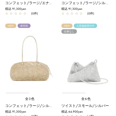
コンフェット/ラージ/エナメルブラック
コンフェット/ラージ/シルバー
税込 91,300yen
税込 91,300yen
☆
☆
☆
☆
☆
(0件)
☆
☆
☆
☆
☆
(0件)
NEW
発売前
NEW
入荷連絡受付中
在庫なし
全3色
全6色
コンフェット/ラージ/シルバーゴールド
ツイスト/スモール/シルバー
税込 91,300yen
税込 64,900yen