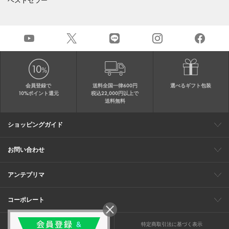
ベストセラー
会員登録で
送料全国一律600円
選べるギフト包装
10%ポイント還元
税込22,000円以上で
送料無料
ショッピングガイド
会員特典
ご購入・配送について
返品について
ギフト包装
FAQ
サイトマップ
お問い合わせ
メールでのお問い合わせ
お修理についてのお問い合わせ
お電話でのご注文・お問い合わせ
アンテプリマ
0120-03-6961
ブランドサイト
ショップリスト
ワイヤーバッグについて
特集
オンラインストアニュース
コーポレート
（平日10：30～17：00）
※毎週火曜日はお電話窓口の営業を
企業情報
採用情報
お休みさせていただきます
プライバシーポリシー
特定商取引法に基づく表示