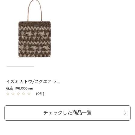
イズミ カトウ/スクエア ラージ/ダック/エナメルファンゴカーキ
税込 198,000yen
☆
☆
☆
☆
☆
(0件)