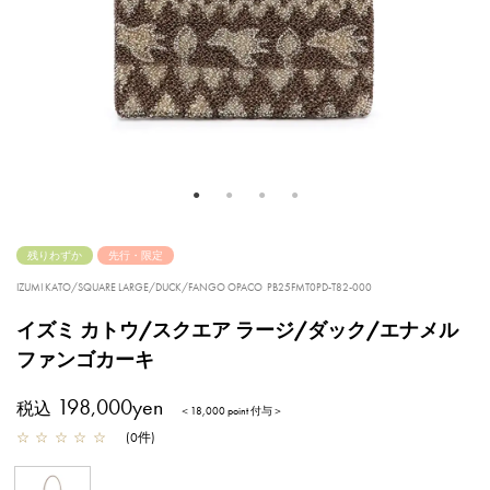
残りわずか
先行・限定
IZUMI KATO/SQUARE LARGE/DUCK/FANGO OPACO
PB25FMT0PD-T82-000
イズミ カトウ/スクエア ラージ/ダック/エナメル
ファンゴカーキ
198,000yen
税込
＜18,000 point 付与＞
☆
☆
☆
☆
☆
(
0
件
)