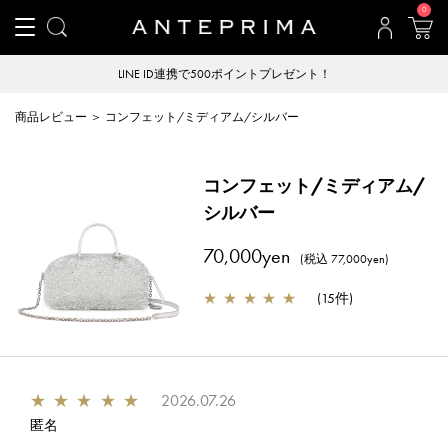
0
LINE ID連携で500ポイントプレゼント！
商品レビュー ＞ コンフェット/ミディアム/シルバー
コンフェット/ミディアム/
シルバー
70,000yen
(税込 77,000yen)
★
★
★
★
★
(
15件
)
★
★
★
★
★
2026.07.26
匿名