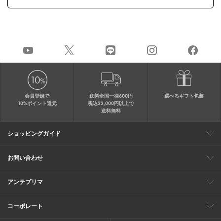
会員登録で
送料全国一律600円
選べるギフト包装
10%ポイント還元
税込22,000円以上で
送料無料
ショッピングガイド
会員特典
ご購入・配送について
返品について
ギフト包装
FAQ
サイトマップ
お問い合わせ
メールでのお問い合わせ
お修理についてのお問い合わせ
お電話でのご注文・お問い合わせ
アンテプリマ
0120-03-6961
ブランドサイト
ショップリスト
ワイヤーバッグについて
特集
オンラインストアニュース
コーポレート
（平日10：30～17：00）