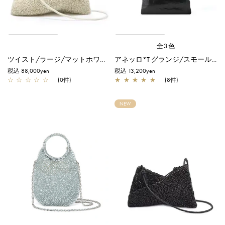
全3色
ツイスト/ラージ/マットホワイト
アネッロ*T グランジ/スモール/ブラック
税込 88,000yen
税込 13,200yen
☆
☆
☆
☆
☆
(0件)
★
★
★
★
★
(8件)
NEW