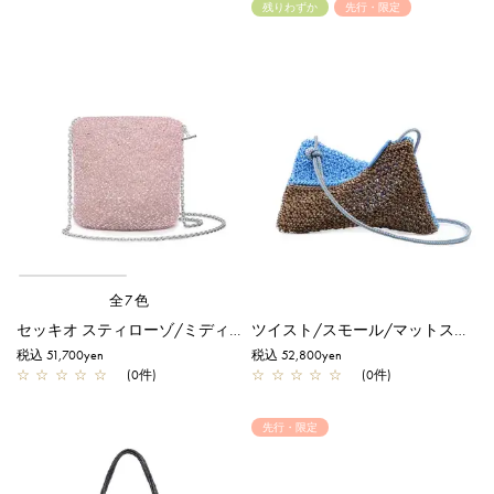
残りわずか
先行・限定
全7色
セッキオ スティローゾ/ミディアム/フラミンゴシルバー
ツイスト/スモール/マットスカイブルー×エナメルファンゴカーキ【一部店舗先行販売商品】
税込 51,700yen
税込 52,800yen
☆
☆
☆
☆
☆
(0件)
☆
☆
☆
☆
☆
(0件)
先行・限定