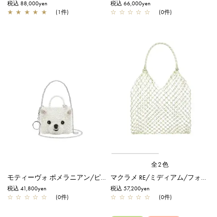
税込 88,000yen
税込 66,000yen
★
★
★
★
★
(1件)
☆
☆
☆
☆
☆
(0件)
全2色
モティーヴォ ポメラニアン/ピコ/オーロラホワイト
マクラメ RE/ミディアム/フォッリア アルボルド×マットホワイト
税込 41,800yen
税込 57,200yen
☆
☆
☆
☆
☆
(0件)
☆
☆
☆
☆
☆
(0件)