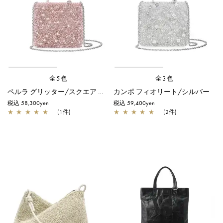
全5色
全3色
ペルラ グリッター/スクエア スモール/フラミンゴシルバー
カンポ フィオリート/シルバー
税込 58,300yen
税込 59,400yen
★
★
★
★
★
(1件)
★
★
★
★
★
(2件)