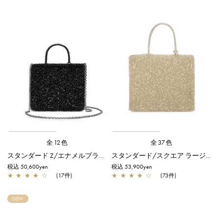
全12色
全37色
スタンダード Z/エナメルブラック
スタンダード/スクエア ラージ/シルバーゴールド
税込 50,600yen
税込 53,900yen
★
★
★
★
☆
(17件)
★
★
★
★
☆
(73件)
NEW