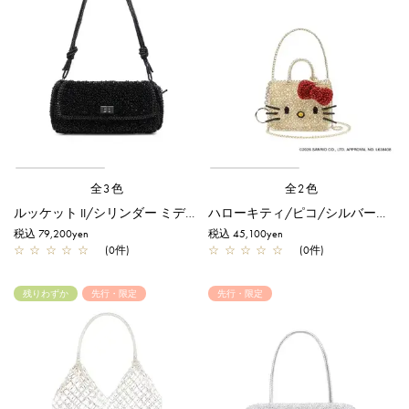
全3色
全2色
ルッケット II/シリンダー ミディアム/エナメルブラック
ハローキティ/ピコ/シルバーゴールド【オンラインストア先行販売商品】
税込 79,200yen
税込 45,100yen
☆
☆
☆
☆
☆
(0件)
☆
☆
☆
☆
☆
(0件)
残りわずか
先行・限定
先行・限定