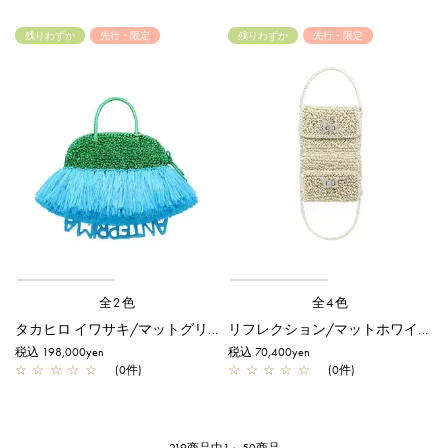
残りわずか
先行・限定
残りわずか
先行・限定
全2色
全4色
タカヒロ イワサキ/マットグリーン【一部店舗先行販売商品】
リフレクション/マットホワイト【一部店舗先行販売商品】
税込 198,000yen
税込 70,400yen
☆
☆
☆
☆
☆
(0件)
☆
☆
☆
☆
☆
(0件)
219商品中1～50商品