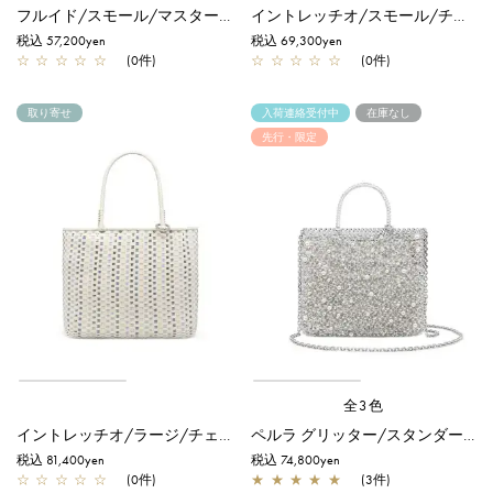
フルイド/スモール/マスタードイエロー
イントレッチオ/スモール/チェーロミックス
税込 57,200yen
税込 69,300yen
☆
☆
☆
☆
☆
(0件)
☆
☆
☆
☆
☆
(0件)
取り寄せ
入荷連絡受付中
在庫なし
先行・限定
全3色
イントレッチオ/ラージ/チェーロミックス
ペルラ グリッター/スタンダード Z/シルバー【一部店舗先行販売商品】
税込 81,400yen
税込 74,800yen
☆
☆
☆
☆
☆
(0件)
★
★
★
★
★
(3件)