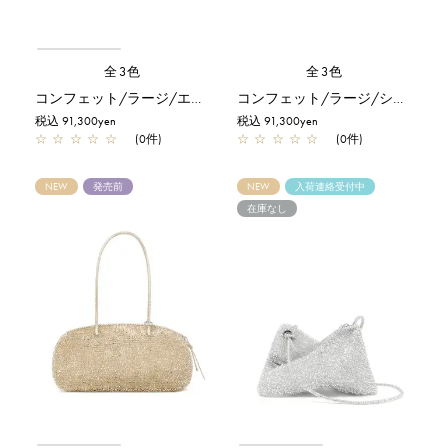
全3色
全3色
コンフェット/ラージ/エナメルブラック
コンフェット/ラージ/シルバー
税込 91,300yen
税込 91,300yen
☆
☆
☆
☆
☆
(0件)
☆
☆
☆
☆
☆
(0件)
NEW
発売前
NEW
入荷連絡受付中
在庫なし