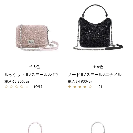
全8色
全6色
ルッケット II /スモール/パウダリーピンクシルバー
ノード II /スモール/エナメルブラック
税込 68,200yen
税込 64,900yen
☆
☆
☆
☆
☆
(0件)
★
★
★
★
☆
(2件)