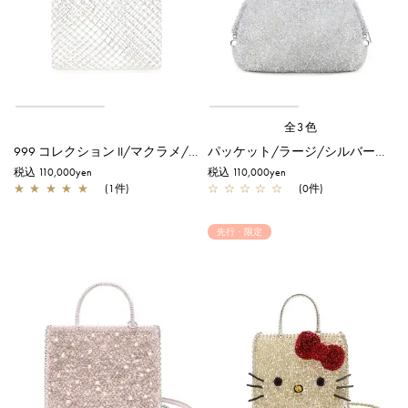
全3色
999 コレクション II/マクラメ/ピュアシルバー【一部店舗先行販売商品】
パッケット/ラージ/シルバー【一部店舗先行販売商品】
税込 110,000yen
税込 110,000yen
★
★
★
★
★
(1件)
☆
☆
☆
☆
☆
(0件)
先行・限定