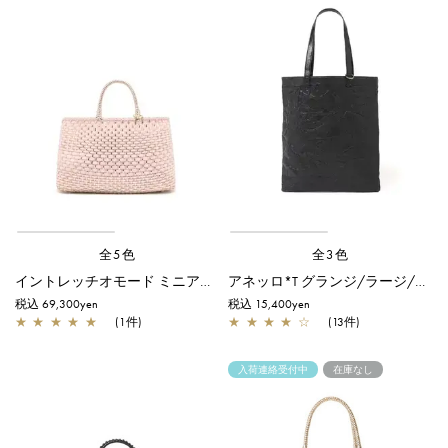
全5色
全3色
イントレッチオモード ミニアトゥーラ/横型/パウダリーピンクゴールド
アネッロ*T グランジ/ラージ/ブラック
税込 69,300yen
税込 15,400yen
★
★
★
★
★
(1件)
★
★
★
★
☆
(13件)
入荷連絡受付中
在庫なし