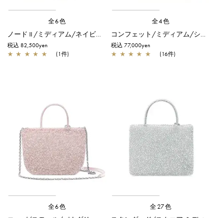
全6色
全4色
ノード II /ミディアム/ネイビーシルバー【オンラインストア先行販売カラー】
コンフェット/ミディアム/シルバー
税込 82,500yen
税込 77,000yen
★
★
★
★
★
(1件)
★
★
★
★
★
(16件)
全6色
全27色