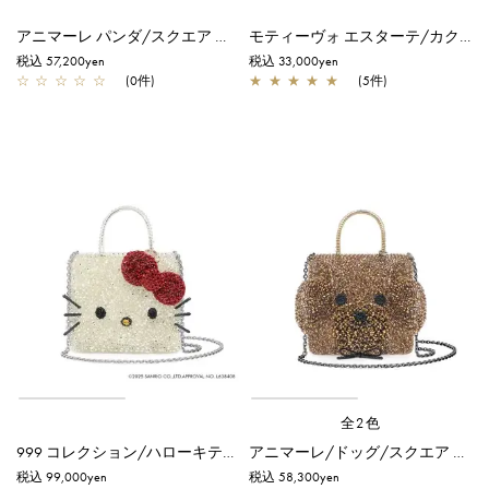
アニマーレ パンダ/スクエア ミディアム/エナメルブラック×マットホワイト
モティーヴォ エスターテ/カクテル/オーロラトラスパレンテ【一部店舗先行販売商品】
税込 57,200yen
税込 33,000yen
☆
☆
☆
☆
☆
(0件)
★
★
★
★
★
(5件)
全2色
999 コレクション/ハローキティ スモール/ピュアシルバー
アニマーレ/ドッグ/スクエア スモール/ブロンズ
税込 99,000yen
税込 58,300yen