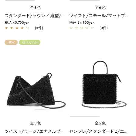
全6色
全6色
スタンダード/ラウンド 縦型/スモール/シルバー
ツイスト/スモール/マットブラック
税込 40,700yen
税込 64,900yen
★
★
★
★
☆
(5件)
☆
☆
☆
☆
☆
(0件)
NEW
残りわずか
全5色
全5色
ツイスト/ラージ/エナメルブラック
センプレ/スタンダード Z/エナメルブラック