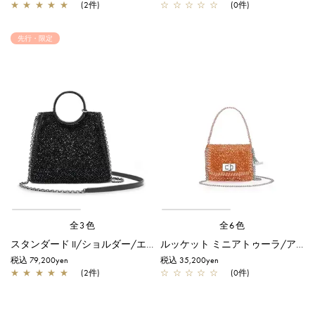
★
★
★
★
★
(2件)
☆
☆
☆
☆
☆
(0件)
先行・限定
全3色
全6色
スタンダード II/ショルダー/エナメルブラック【オンラインストア限定商品】
ルッケット ミニアトゥーラ/アプリコット
税込 79,200yen
税込 35,200yen
★
★
★
★
★
(2件)
☆
☆
☆
☆
☆
(0件)