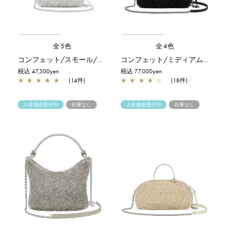
全5色
全4色
コンフェット/スモール/シルバー
コンフェット/ミディアム/エナメルブラック
税込 47,300yen
税込 77,000yen
★
★
★
★
★
(14件)
★
★
★
★
☆
(18件)
入荷連絡受付中
在庫なし
入荷連絡受付中
在庫なし