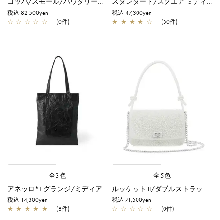
コッパ/スモール/パウダリーピンクシルバー
スタンダード/スクエア ミディアム(Dリング付き)/シルバー
税込 82,500yen
税込 47,300yen
☆
☆
☆
☆
☆
(0件)
★
★
★
★
☆
(50件)
全3色
全5色
アネッロ*T グランジ/ミディアム/ブラック
ルッケット II/ダブルストラップ/ホワイト
税込 14,300yen
税込 71,500yen
★
★
★
★
★
(8件)
☆
☆
☆
☆
☆
(0件)