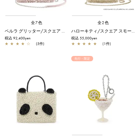
全7色
全2色
ペルラ グリッター/スクエア ミディアム/パウダリーピンクシルバー
ハローキティ/スクエア スモール/シルバーゴールド【オンラインストア先行販売カラー】
税込 92,400yen
税込 55,000yen
★
★
★
★
☆
(5件)
★
★
★
★
★
(1件)
先行・限定