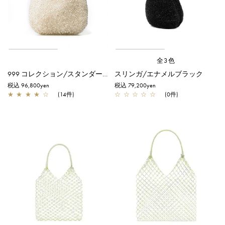
全3色
999 コレクション/スタンダード ラウンド/ピュアシルバー
スリンガ/エナメルブラック
税込 96,800yen
税込 79,200yen
★
★
★
★
☆
(14件)
☆
☆
☆
☆
☆
(0件)