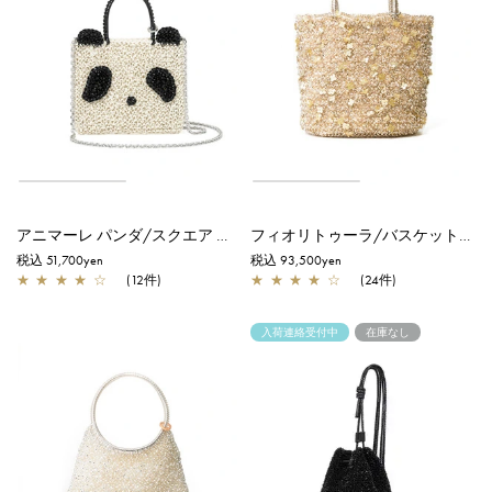
アニマーレ パンダ/スクエア スモール/エナメルブラック×マットホワイト
フィオリトゥーラ/バスケット/シルバーゴールド
税込 51,700yen
税込 93,500yen
★
★
★
★
☆
(12件)
★
★
★
★
☆
(24件)
入荷連絡受付中
在庫なし