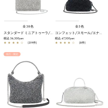
全38色
全5色
スタンダード ミニアトゥーラ/シルバー
コンフェット/スモール/エナメルブラック
税込 36,300yen
税込 47,300yen
★
★
★
★
☆
(319件)
★
★
★
★
☆
(8件)
先行・限定