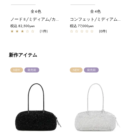
全6色
全4色
ノード II /ミディアム/カーキシルバー
コンフェット/ミディアム/シルバーゴールド
税込 82,500yen
税込 77,000yen
★
★
★
☆
☆
(1件)
☆
☆
☆
☆
☆
(0件)
新作アイテム
NEW
発売前
NEW
発売前