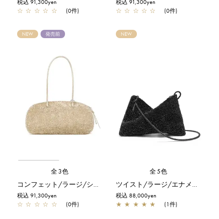
税込 91,300yen
税込 91,300yen
☆
☆
☆
☆
☆
(0件)
☆
☆
☆
☆
☆
(0件)
NEW
発売前
NEW
全3色
全5色
コンフェット/ラージ/シルバーゴールド
ツイスト/ラージ/エナメルブラック
税込 91,300yen
税込 88,000yen
☆
☆
☆
☆
☆
(0件)
★
★
★
★
★
(1件)