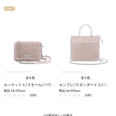
NEW
全8色
全5色
ルッケット II /スモール/パウダリーピンクシルバー
センプレ/スタンダード Z/パウダリーピンクシルバー
税込 68,200yen
税込 66,000yen
☆
☆
☆
☆
☆
(0件)
☆
☆
☆
☆
☆
(0件)
242商品中1～50商品