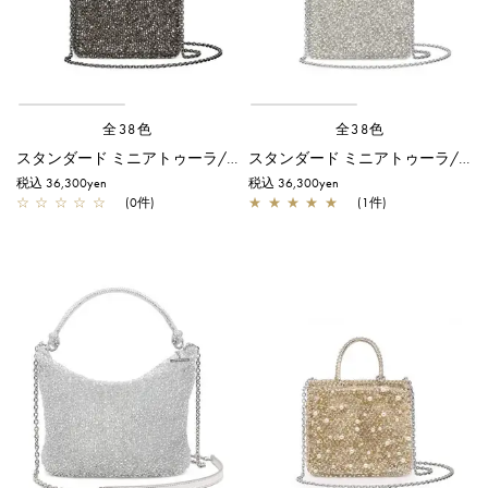
全38色
全38色
スタンダード ミニアトゥーラ/ファンゴカーキ ドッピオ
スタンダード ミニアトゥーラ/グレイッシュホワイトシルバー
税込 36,300yen
税込 36,300yen
☆
☆
☆
☆
☆
(0件)
★
★
★
★
★
(1件)