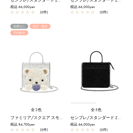
税込 66,000yen
税込 66,000yen
☆
☆
☆
☆
☆
(0件)
☆
☆
☆
☆
☆
(0件)
在庫なし
先行・限定
予約販売
全2色
全5色
ファミリア/スクエア スモール/シルバー【受注販売商品】
センプレ/スタンダード Z/エナメルブラック
税込 84,700yen
税込 66,000yen
☆
☆
☆
☆
☆
(0件)
☆
☆
☆
☆
☆
(0件)