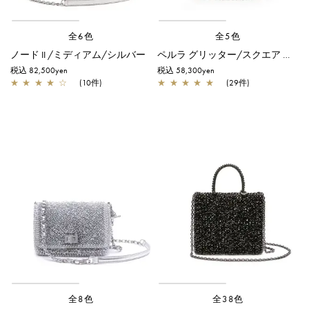
全6色
全5色
ノード II /ミディアム/シルバー
ペルラ グリッター/スクエア スモール/シルバーゴールド
税込 82,500yen
税込 58,300yen
★
★
★
★
☆
(10件)
★
★
★
★
★
(29件)
全8色
全38色