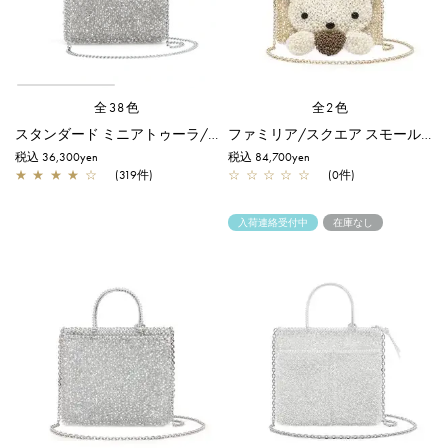
全38色
全2色
スタンダード ミニアトゥーラ/シルバー
ファミリア/スクエア スモール/シルバーゴールド【受注販売商品】
税込 36,300yen
税込 84,700yen
★
★
★
★
☆
(319件)
☆
☆
☆
☆
☆
(0件)
入荷連絡受付中
在庫なし