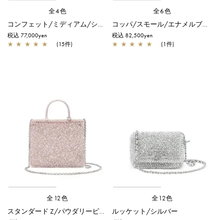
全4色
全6色
コンフェット/ミディアム/シルバー
コッパ/スモール/エナメルブラック
税込 77,000yen
税込 82,500yen
★
★
★
★
★
(15件)
★
★
★
★
★
(1件)
全12色
全12色
スタンダード Z/パウダリーピンクシルバー
ルッケット/シルバー