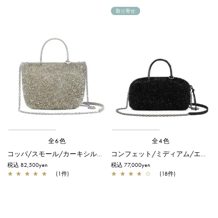
取り寄せ
全6色
全4色
コッパ/スモール/カーキシルバー
コンフェット/ミディアム/エナメルブラック
税込 82,500yen
税込 77,000yen
★
★
★
★
★
(1件)
★
★
★
★
☆
(18件)