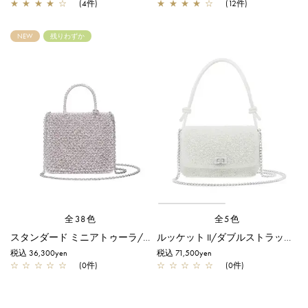
★
★
★
★
☆
(4件)
★
★
★
★
☆
(12件)
NEW
残りわずか
全38色
全5色
スタンダード ミニアトゥーラ/ロート アルボルド
ルッケット II/ダブルストラップ/ホワイト
税込 36,300yen
税込 71,500yen
☆
☆
☆
☆
☆
(0件)
☆
☆
☆
☆
☆
(0件)