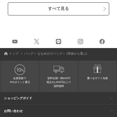
トップ
＞
バッグ
＞
ななめがけバッグ
＞
(用途から選ぶ)
会員登録で
送料全国一律600円
選べるギフト包装
10%ポイント還元
税込22,000円以上で
送料無料
ショッピングガイド
会員特典
ご購入・配送について
返品について
ギフト包装
FAQ
サイトマップ
お問い合わせ