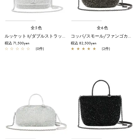
全5色
全6色
ルッケット II/ダブルストラップ/シルバー
コッパ/スモール/ファンゴカーキ ドッピオ
税込 71,500yen
税込 82,500yen
☆
☆
☆
☆
☆
(0件)
★
★
★
★
★
(2件)