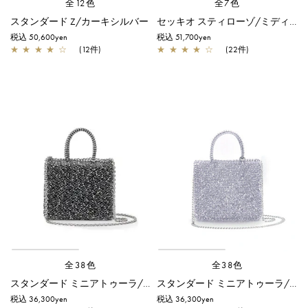
全12色
全7色
スタンダード Z/カーキシルバー
セッキオ スティローゾ/ミディアム/シルバーゴールド
税込 50,600yen
税込 51,700yen
★
★
★
★
☆
(12件)
★
★
★
★
☆
(22件)
全38色
全38色
スタンダード ミニアトゥーラ/ネイビーシルバー
スタンダード ミニアトゥーラ/ラベンダーシルバー
税込 36,300yen
税込 36,300yen