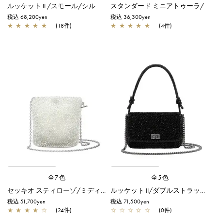
ルッケット II /スモール/シルバー
スタンダード ミニアトゥーラ/ブラック
税込 68,200yen
税込 36,300yen
★
★
★
★
★
(18件)
★
★
★
★
★
(4件)
全7色
全5色
セッキオ スティローゾ/ミディアム/シルバー
ルッケット II/ダブルストラップ/エナメルブラック
税込 51,700yen
税込 71,500yen
★
★
★
★
☆
(24件)
☆
☆
☆
☆
☆
(0件)