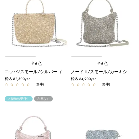
全6色
全6色
コッパ/スモール/シルバーゴールド
ノード II /スモール/カーキシルバー
税込 82,500yen
税込 64,900yen
☆
☆
☆
☆
☆
(0件)
☆
☆
☆
☆
☆
(0件)
入荷連絡受付中
在庫なし