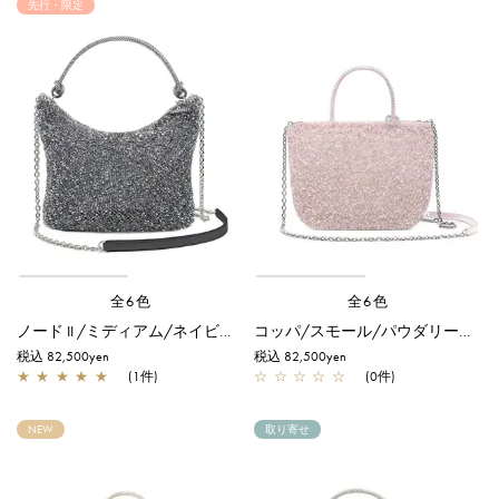
先行・限定
全6色
全6色
ノード II /ミディアム/ネイビーシルバー【オンラインストア先行販売カラー】
コッパ/スモール/パウダリーピンクシルバー
税込 82,500yen
税込 82,500yen
★
★
★
★
★
(1件)
☆
☆
☆
☆
☆
(0件)
NEW
取り寄せ