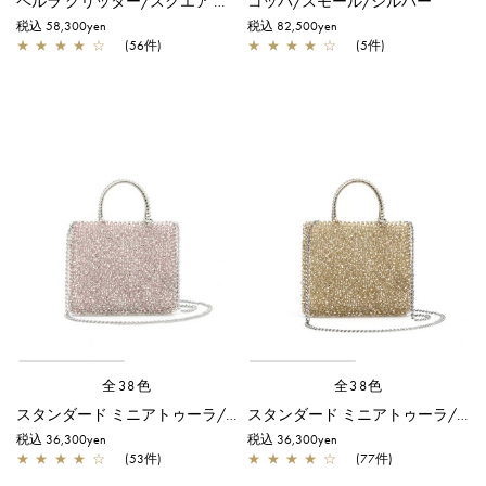
ペルラ グリッター/スクエア スモール/シルバー
コッパ/スモール/シルバー
税込 58,300yen
税込 82,500yen
★
★
★
★
☆
(56件)
★
★
★
★
☆
(5件)
全38色
全38色
スタンダード ミニアトゥーラ/パウダリーピンクシルバー
スタンダード ミニアトゥーラ/シルバーゴールド
税込 36,300yen
税込 36,300yen
★
★
★
★
☆
(53件)
★
★
★
★
☆
(77件)