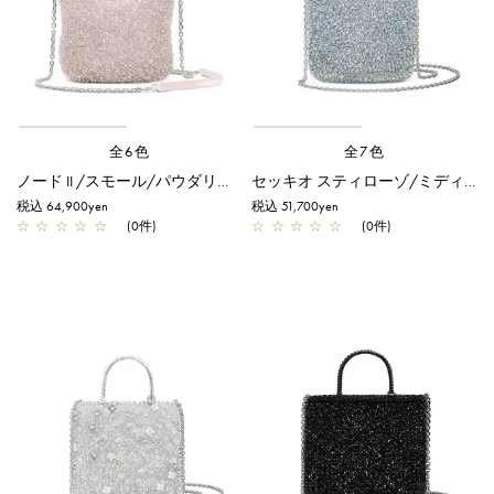
全6色
全7色
ノード II /スモール/パウダリーピンクシルバー
セッキオ スティローゾ/ミディアム/ブルーシルバー
税込 64,900yen
税込 51,700yen
☆
☆
☆
☆
☆
(0件)
☆
☆
☆
☆
☆
(0件)