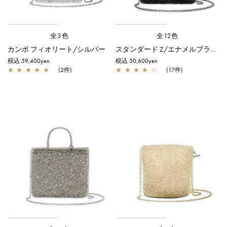
全3色
全12色
カンポ フィオリート/シルバー
スタンダード Z/エナメルブラック
税込 59,400yen
税込 50,600yen
★
★
★
★
★
(2件)
★
★
★
★
☆
(17件)