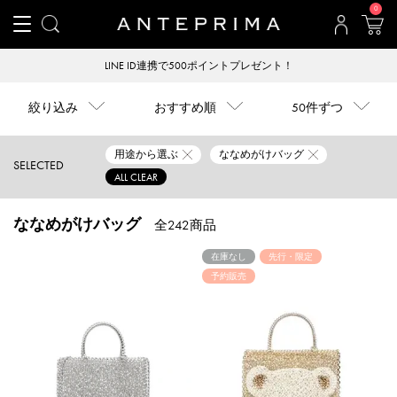
0
ント！
【全国一律送料600円】税込22,000円以上
絞り込み
おすすめ順
50件ずつ
用途から選ぶ
ななめがけバッグ
SELECTED
ALL CLEAR
ななめがけバッグ
全242商品
在庫なし
先行・限定
予約販売