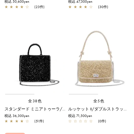
税込 50,600yen
税込 47,300yen
★
★
★
★
☆
(23件)
★
★
★
★
☆
(30件)
全38色
全5色
スタンダード ミニアトゥーラ/エナメルブラック
ルッケット II/ダブルストラップ/シルバーゴールド
税込 36,300yen
税込 71,500yen
★
★
★
★
☆
(51件)
☆
☆
☆
☆
☆
(0件)