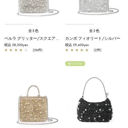
全5色
全3色
ペルラ グリッター/スクエア スモール/シルバー
カンポ フィオリート/シルバー
税込 58,300yen
税込 59,400yen
★
★
★
★
☆
(56件)
★
★
★
★
★
(2件)
残りわずか