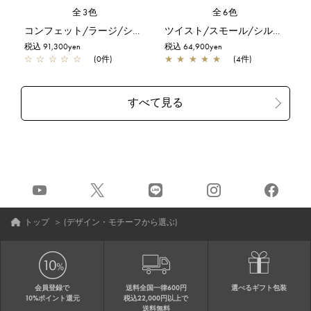
全3色
全6色
コンフェット/ラージ/シルバーゴールド
ツイスト/スモール/シルバー
税込 91,300yen
税込 64,900yen
☆
☆
☆
☆
☆
(0件)
★
★
★
★
★
(4件)
トップ
＞
(デザイン・モチーフから選ぶ)
会員登録で
送料全国一律600円
選べるギフト包装
10%ポイント還元
税込22,000円以上で
送料無料