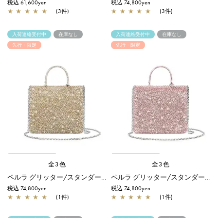
税込 61,600yen
税込 74,800yen
★
★
★
★
★
(3件)
★
★
★
★
★
(3件)
入荷連絡受付中
在庫なし
入荷連絡受付中
在庫なし
先行・限定
先行・限定
全3色
全3色
ペルラ グリッター/スタンダード Z/シルバーゴールド【一部店舗先行販売商品】
ペルラ グリッター/スタンダード Z/フラミンゴシルバー【一部店舗先行販売商品】
税込 74,800yen
税込 74,800yen
★
★
★
★
★
(1件)
★
★
★
★
★
(1件)