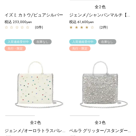
全2色
イズミ カトウ/ピュアシルバー
ジェンメ/シャンパンマルチ【一部店舗先行販売商品】
税込 253,000yen
税込 61,600yen
☆
☆
☆
☆
☆
(0件)
★
★
★
★
☆
(2件)
入荷連絡受付中
在庫なし
入荷連絡受付中
在庫なし
先行・限定
先行・限定
全2色
全3色
ジェンメ/オーロラトラスパレンテ【一部店舗先行販売商品】
ペルラ グリッター/スタンダード Z/シルバー【一部店舗先行販売商品】