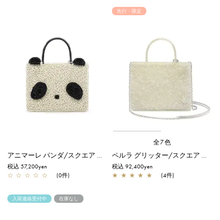
先行・限定
全7色
アニマーレ パンダ/スクエア ミディアム/エナメルブラック×マットホワイト
ペルラ グリッター/スクエア ミディアム/オーロラトラスパレンテ【オンラインストア先行販売カラー】
税込 57,200yen
税込 92,400yen
☆
☆
☆
☆
☆
(0件)
★
★
★
★
★
(4件)
入荷連絡受付中
在庫なし