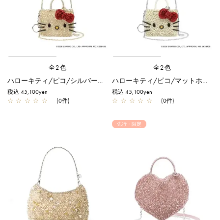
全2色
全2色
ハローキティ/ピコ/シルバーゴールド【オンラインストア先行販売商品】
ハローキティ/ピコ/マットホワイト【オンラインストア先行販売商品】
税込 45,100yen
税込 45,100yen
☆
☆
☆
☆
☆
(0件)
☆
☆
☆
☆
☆
(0件)
先行・限定