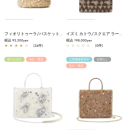
フィオリトゥーラ/バスケット/シルバーゴールド
イズミ カトウ/スクエア ラージ/ダック/エナメルファンゴカーキ
税込 93,500yen
税込 198,000yen
★
★
★
★
☆
(24件)
☆
☆
☆
☆
☆
(0件)
残りわずか
先行・限定
入荷連絡受付中
在庫なし
先行・限定