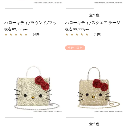
全2色
ハローキティ/ラウンド/マットホワイト
ハローキティ/スクエア ラージ/シルバーゴールド【オンラインストア先行販売カラー】
税込 89,100yen
税込 88,000yen
★
★
★
★
★
(4件)
★
★
★
★
★
(1件)
先行・限定
全2色