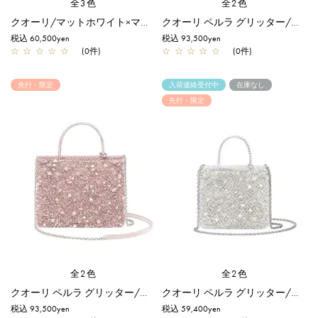
全3色
全2色
クオーリ/マットホワイト×マットカルネピンク【オンラインストア先行販売カラー】
クオーリ ペルラ グリッター/ミディアム/ホワイトシルバー【一部店舗先行販売商品】
税込 60,500yen
税込 93,500yen
☆
☆
☆
☆
☆
(0件)
☆
☆
☆
☆
☆
(0件)
先行・限定
入荷連絡受付中
在庫なし
先行・限定
全2色
全2色
クオーリ ペルラ グリッター/ミディアム/フラミンゴシルバー【一部店舗先行販売商品】
クオーリ ペルラ グリッター/スモール/ホワイトシルバー【オンラインストア先行販売商品】
税込 93,500yen
税込 59,400yen