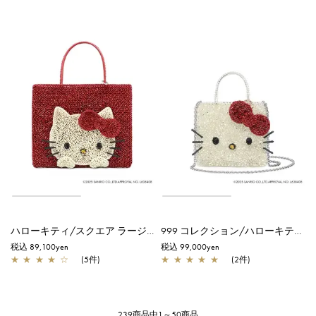
ハローキティ/スクエア ラージ/マットレッド
999 コレクション/ハローキティ スモール/ピュアシルバー
税込 89,100yen
税込 99,000yen
★
★
★
★
☆
(5件)
★
★
★
★
★
(2件)
239商品中1～50商品