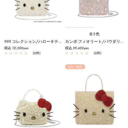
全3色
999 コレクション/ハローキティ スタンダード Z/ピュアシルバー【一部店舗先行販売商品】
カンポ フィオリート/パウダリーピンクシルバー
税込 121,000yen
税込 59,400yen
☆
☆
☆
☆
☆
(0件)
☆
☆
☆
☆
☆
(0件)
先行・限定