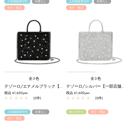
入荷連絡受付中
在庫なし
入荷連絡受付中
在庫なし
先行・限定
先行・限定
全3色
全3色
テゾーロ/エナメルブラック【一部店舗先行販売商品】
テゾーロ/シルバー【一部店舗先行販売商品】
税込 61,600yen
税込 61,600yen
☆
☆
☆
☆
☆
(0件)
☆
☆
☆
☆
☆
(0件)
入荷連絡受付中
在庫なし
残りわずか
先行・限定
先行・限定