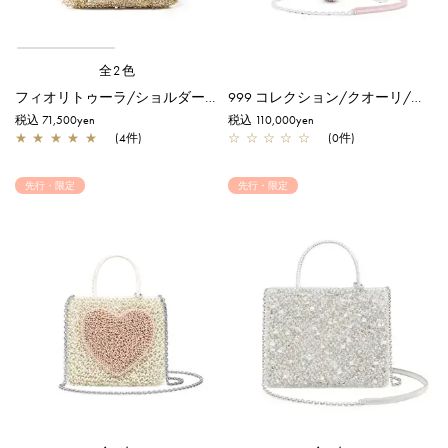
全2色
フィオリトゥーラ/ショルダー/シルバーゴールド
999 コレクション/クオーリ/ピュアシルバーピンク【一部店舗先行販売商品】
税込 71,500yen
税込 110,000yen
★
★
★
★
★
(4件)
☆
☆
☆
☆
☆
(0件)
先行・限定
先行・限定