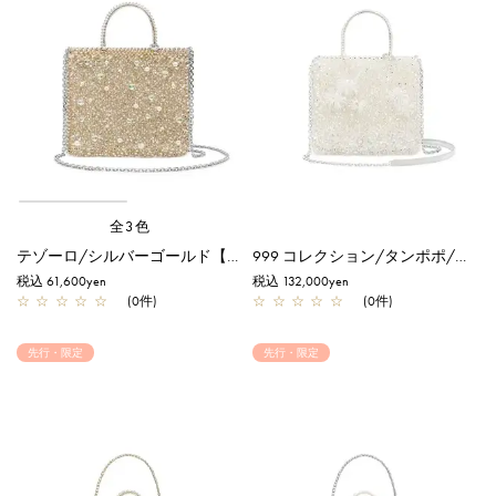
全3色
テゾーロ/シルバーゴールド【一部店舗先行販売商品】
999 コレクション/タンポポ/ピュアシルバー【一部店舗先行販売商品】
税込 61,600yen
税込 132,000yen
☆
☆
☆
☆
☆
(0件)
☆
☆
☆
☆
☆
(0件)
先行・限定
先行・限定