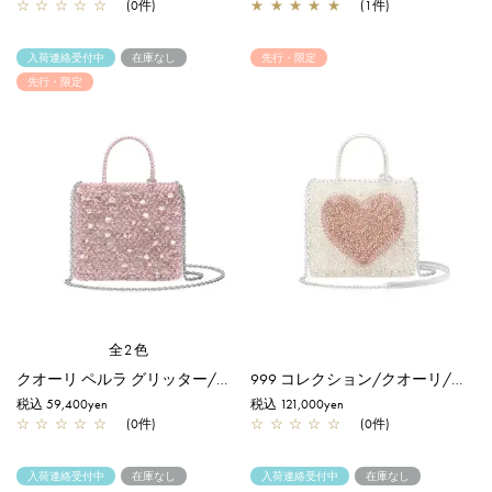
☆
☆
☆
☆
☆
(0件)
★
★
★
★
★
(1件)
入荷連絡受付中
在庫なし
先行・限定
先行・限定
全2色
クオーリ ペルラ グリッター/スモール/フラミンゴシルバー【オンラインストア先行販売商品】
999 コレクション/クオーリ/ピュアシルバー×ピュアシルバーピンク【一部店舗先行販売商品】
税込 59,400yen
税込 121,000yen
☆
☆
☆
☆
☆
(0件)
☆
☆
☆
☆
☆
(0件)
入荷連絡受付中
在庫なし
入荷連絡受付中
在庫なし