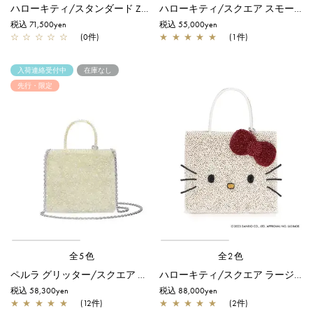
ハローキティ/スタンダード Z/マットホワイト
ハローキティ/スクエア スモール/シルバーゴールド【オンラインストア先行販売カラー】
税込 71,500yen
税込 55,000yen
☆
☆
☆
☆
☆
(0件)
★
★
★
★
★
(1件)
入荷連絡受付中
在庫なし
先行・限定
全5色
全2色
ペルラ グリッター/スクエア スモール/オーロラトラスパレンテ【オンラインストア先行販売カラー】
ハローキティ/スクエア ラージ/マットホワイト
税込 58,300yen
税込 88,000yen
★
★
★
★
★
(12件)
★
★
★
★
★
(2件)