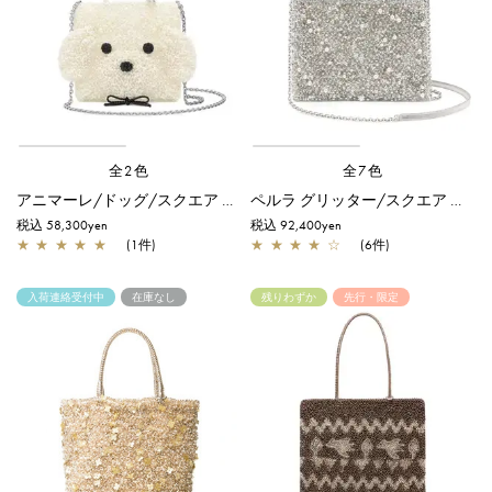
全2色
全7色
アニマーレ/ドッグ/スクエア スモール/パールホワイト
ペルラ グリッター/スクエア ミディアム/シルバー
税込 58,300yen
税込 92,400yen
★
★
★
★
★
(1件)
★
★
★
★
☆
(6件)
入荷連絡受付中
在庫なし
残りわずか
先行・限定