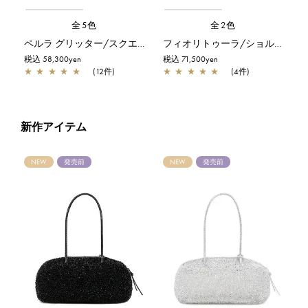
全5色
全2色
ペルラ グリッター/スクエア スモール/オーロラトラスパレンテ【オンラインストア先行販売カラー】
フィオリトゥーラ/ショルダー/シルバーゴールド
税込 58,300yen
税込 71,500yen
★
★
★
★
★
(12件)
★
★
★
★
★
(4件)
新作アイテム
NEW
発売前
NEW
発売前