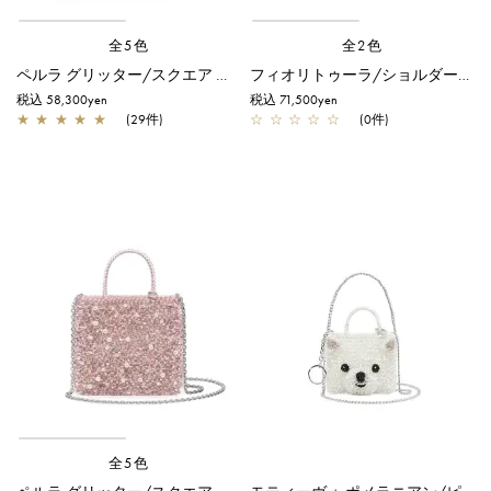
全5色
全2色
ペルラ グリッター/スクエア スモール/シルバーゴールド
フィオリトゥーラ/ショルダー/エナメルブラック
税込 58,300yen
税込 71,500yen
★
★
★
★
★
(29件)
☆
☆
☆
☆
☆
(0件)
全5色