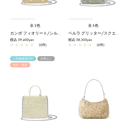
全3色
全5色
カンポ フィオリート/シルバーゴールド
ペルラ グリッター/スクエア スモール/グリーングレーシルバー
税込 59,400yen
税込 58,300yen
☆
☆
☆
☆
☆
(0件)
☆
☆
☆
☆
☆
(0件)
入荷連絡受付中
在庫なし
先行・限定