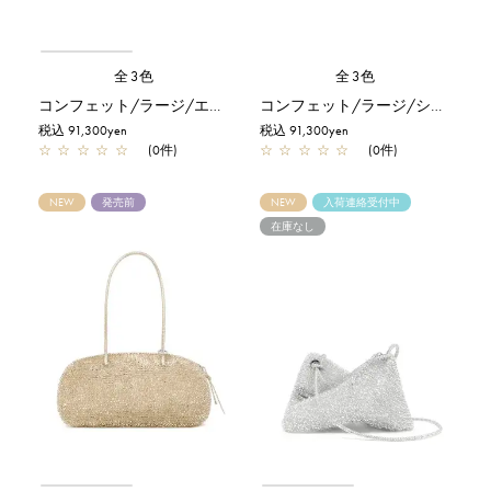
全3色
全3色
コンフェット/ラージ/エナメルブラック
コンフェット/ラージ/シルバー
税込 91,300yen
税込 91,300yen
☆
☆
☆
☆
☆
(0件)
☆
☆
☆
☆
☆
(0件)
NEW
発売前
NEW
入荷連絡受付中
在庫なし