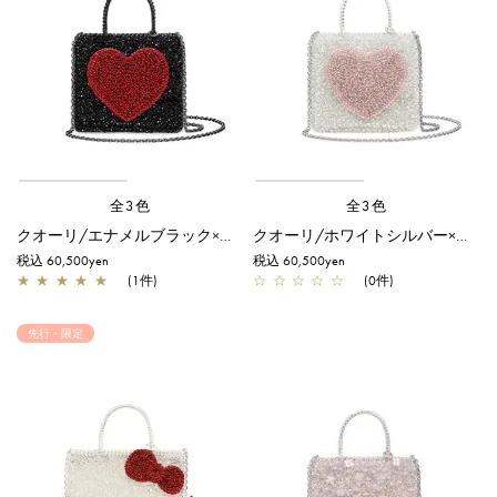
全3色
全3色
クオーリ/エナメルブラック×エナメルレッド
クオーリ/ホワイトシルバー×フラミンゴシルバー
税込 60,500yen
税込 60,500yen
★
★
★
★
★
(1件)
☆
☆
☆
☆
☆
(0件)
先行・限定