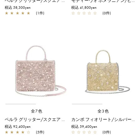
ペルラ グリッター/スクエア スモール/フラミンゴシルバー
モティーヴォ ポメラニアン/ピコ/オーロラホワイト
税込 58,300yen
税込 41,800yen
★
★
★
★
★
(1件)
☆
☆
☆
☆
☆
(0件)
全7色
全3色
ペルラ グリッター/スクエア ミディアム/パウダリーピンクシルバー
カンポ フィオリート/シルバーゴールド
税込 92,400yen
税込 59,400yen
★
★
★
★
☆
(5件)
☆
☆
☆
☆
☆
(0件)