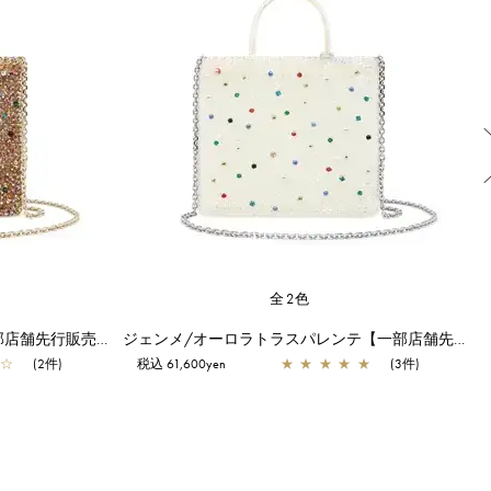
全2色
ジェンメ/シャンパンマルチ【一部店舗先行販売商品】
ジェンメ/オーロラトラスパレンテ【一部店舗先行販売商品】
☆
(2件)
税込 61,600yen
★
★
★
★
★
(3件)