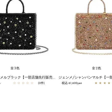
全3色
全2色
テゾーロ/エナメルブラック【一部店舗先行販売商品】
n
☆
☆
☆
☆
☆
(0件)
税込 61,600yen
★
★
★
★