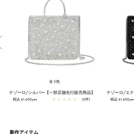
Previous
全3色
テゾーロ/シルバー【一部店舗先行販売商品】
税込 61,600yen
☆
☆
☆
☆
☆
(0件)
税込 61,600ye
新作アイテム