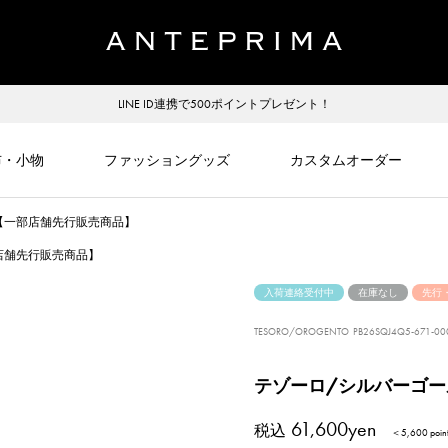
LINE ID連携で500ポイントプレゼント！
布・小物
ファッショングッズ
カスタムオーダー
【一部店舗先行販売商品】
店舗先行販売商品】
入荷連絡受付中
在庫なし
先行
TESORO/OROGENTO
PB26SQJ4Q5-671-00
テゾーロ/シルバーゴ
61,600yen
税込
＜5,600 poi