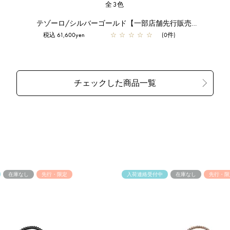
全3色
テゾーロ/シルバーゴールド【一部店舗先行販売商品】
税込 61,600yen
☆
☆
☆
☆
☆
(0件)
在庫なし
先行・限定
入荷連絡受付中
在庫なし
先行・限