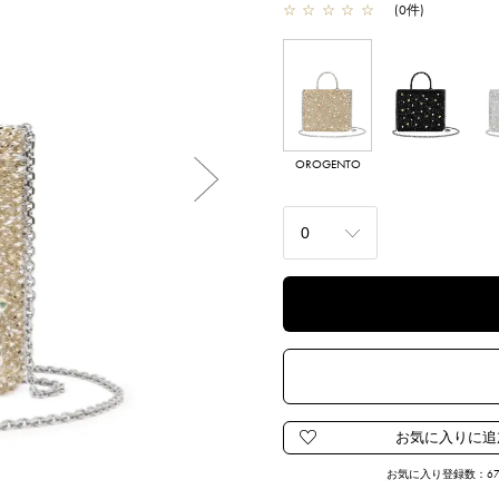
☆
☆
☆
☆
☆
(
0
件
)
OROGENTO
NERO OPACO
A
Next
お気に入り登録数：
6