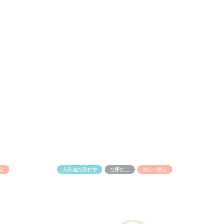
定
入荷連絡受付中
在庫なし
先行・限定