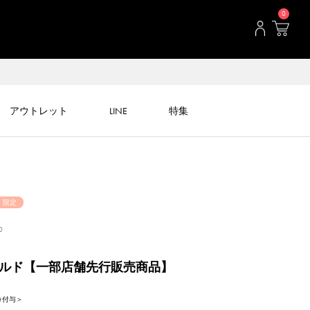
0
アウトレット
LINE
特集
・限定
0
ールド【一部店舗先行販売商品】
nt 付与＞