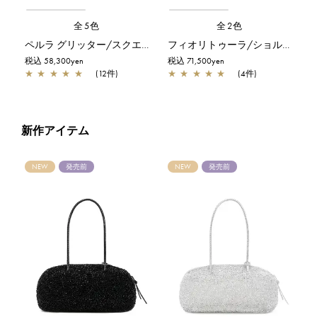
全5色
全2色
ペルラ グリッター/スクエア スモール/オーロラトラスパレンテ【オンラインストア先行販売カラー】
フィオリトゥーラ/ショルダー/シルバーゴールド
税込 58,300yen
税込 71,500yen
★
★
★
★
★
(12件)
★
★
★
★
★
(4件)
新作アイテム
NEW
発売前
NEW
発売前