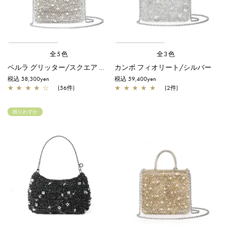
全5色
全3色
ペルラ グリッター/スクエア スモール/シルバー
カンポ フィオリート/シルバー
税込 58,300yen
税込 59,400yen
★
★
★
★
☆
(56件)
★
★
★
★
★
(2件)
残りわずか