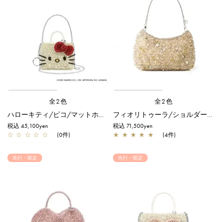
全2色
全2色
ハローキティ/ピコ/マットホワイト【オンラインストア先行販売商品】
フィオリトゥーラ/ショルダー/シルバーゴールド
税込 45,100yen
税込 71,500yen
☆
☆
☆
☆
☆
(0件)
★
★
★
★
★
(4件)
先行・限定
先行・限定