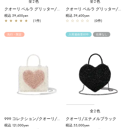
全2色
全2色
クオーリ ペルラ グリッター/スモール/ホワイトシルバー【オンラインストア先行販売商品】
クオーリ ペルラ グリッター/スモール/フラミンゴシルバー【オンラインストア先行販売商品】
税込 59,400yen
税込 59,400yen
★
★
★
★
★
(1件)
☆
☆
☆
☆
☆
(0件)
先行・限定
入荷連絡受付中
在庫なし
全2色
999 コレクション/クオーリ/ピュアシルバー×ピュアシルバーピンク【一部店舗先行販売商品】
クオーリ/エナメルブラック
税込 121,000yen
税込 55,000yen