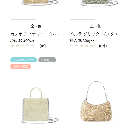
全3色
全5色
カンポ フィオリート/シルバーゴールド
ペルラ グリッター/スクエア スモール/グリーングレーシルバー
税込 59,400yen
税込 58,300yen
☆
☆
☆
☆
☆
(0件)
☆
☆
☆
☆
☆
(0件)
入荷連絡受付中
在庫なし
先行・限定