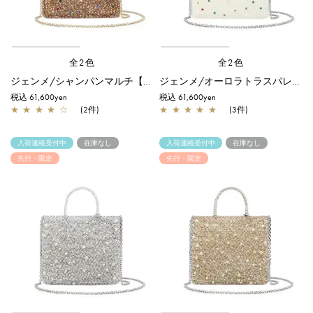
全2色
全2色
ジェンメ/シャンパンマルチ【一部店舗先行販売商品】
ジェンメ/オーロラトラスパレンテ【一部店舗先行販売商品】
税込 61,600yen
税込 61,600yen
★
★
★
★
☆
(2件)
★
★
★
★
★
(3件)
入荷連絡受付中
在庫なし
入荷連絡受付中
在庫なし
先行・限定
先行・限定