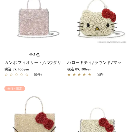
全3色
カンポ フィオリート/パウダリーピンクシルバー
ハローキティ/ラウンド/マットホワイト
税込 59,400yen
税込 89,100yen
☆
☆
☆
☆
☆
(0件)
★
★
★
★
★
(4件)
先行・限定