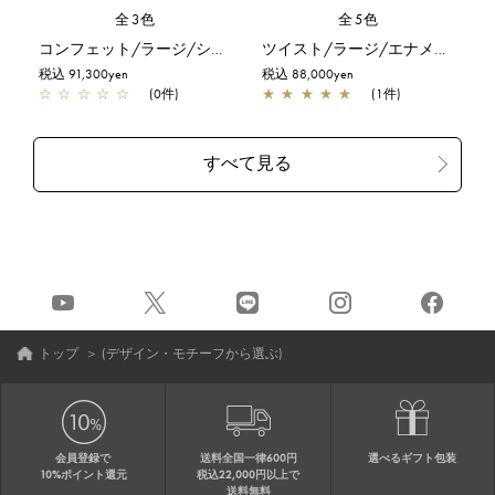
全3色
全5色
コンフェット/ラージ/シルバーゴールド
ツイスト/ラージ/エナメルブラック
税込 91,300yen
税込 88,000yen
☆
☆
☆
☆
☆
(0件)
★
★
★
★
★
(1件)
トップ
＞
(デザイン・モチーフから選ぶ)
会員登録で
送料全国一律600円
選べるギフト包装
10%ポイント還元
税込22,000円以上で
送料無料