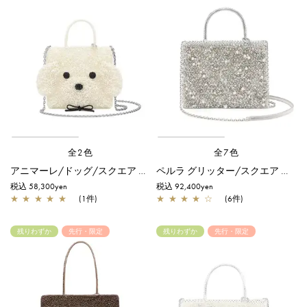
全2色
全7色
アニマーレ/ドッグ/スクエア スモール/パールホワイト
ペルラ グリッター/スクエア ミディアム/シルバー
税込 58,300yen
税込 92,400yen
★
★
★
★
★
(1件)
★
★
★
★
☆
(6件)
残りわずか
先行・限定
残りわずか
先行・限定