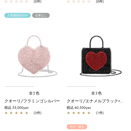
☆
☆
☆
☆
☆
(0件)
☆
☆
☆
☆
☆
(0件)
入荷連絡受付中
在庫なし
全2色
全3色
クオーリ/フラミンゴシルバー
クオーリ/エナメルブラック×エナメルレッド
税込 55,000yen
税込 60,500yen
★
★
★
★
★
(3件)
★
★
★
★
★
(1件)
先行・限定