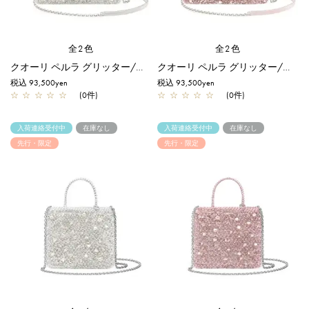
全2色
全2色
クオーリ ペルラ グリッター/ミディアム/ホワイトシルバー【一部店舗先行販売商品】
クオーリ ペルラ グリッター/ミディアム/フラミンゴシルバー【一部店舗先行販売商品】
税込 93,500yen
税込 93,500yen
☆
☆
☆
☆
☆
(0件)
☆
☆
☆
☆
☆
(0件)
入荷連絡受付中
在庫なし
入荷連絡受付中
在庫なし
先行・限定
先行・限定