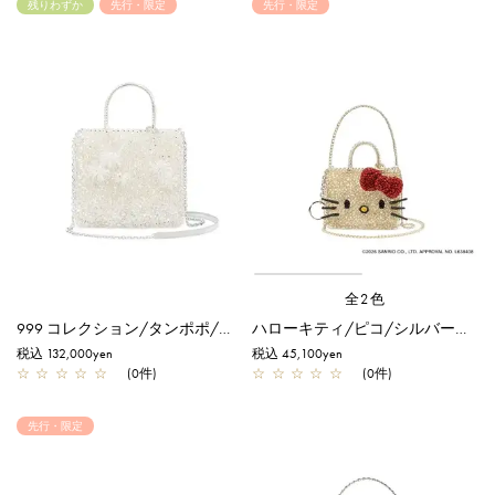
残りわずか
先行・限定
先行・限定
全2色
999 コレクション/タンポポ/ピュアシルバー【一部店舗先行販売商品】
ハローキティ/ピコ/シルバーゴールド【オンラインストア先行販売商品】
税込 132,000yen
税込 45,100yen
☆
☆
☆
☆
☆
(0件)
☆
☆
☆
☆
☆
(0件)
先行・限定