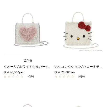
全3色
クオーリ/ホワイトシルバー×フラミンゴシルバー
999 コレクション/ハローキティ スタンダード Z/ピュアシルバー【一部店舗先行販売商品】
税込 60,500yen
税込 121,000yen
☆
☆
☆
☆
☆
(0件)
☆
☆
☆
☆
☆
(0件)