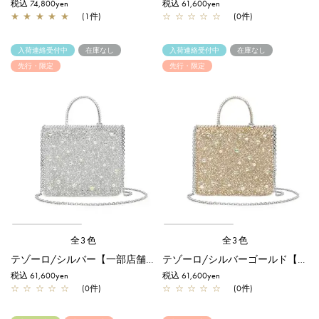
税込 74,800yen
税込 61,600yen
★
★
★
★
★
(1件)
☆
☆
☆
☆
☆
(0件)
入荷連絡受付中
在庫なし
入荷連絡受付中
在庫なし
先行・限定
先行・限定
全3色
全3色
テゾーロ/シルバー【一部店舗先行販売商品】
テゾーロ/シルバーゴールド【一部店舗先行販売商品】
税込 61,600yen
税込 61,600yen
☆
☆
☆
☆
☆
(0件)
☆
☆
☆
☆
☆
(0件)