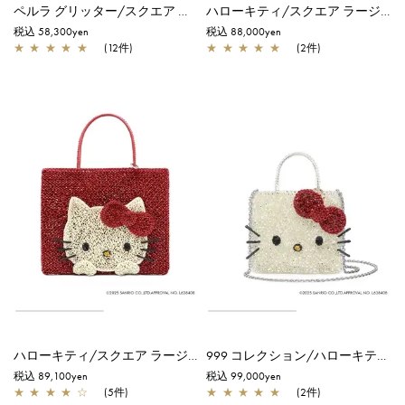
ペルラ グリッター/スクエア スモール/オーロラトラスパレンテ【オンラインストア先行販売カラー】
ハローキティ/スクエア ラージ/マットホワイト
税込 58,300yen
税込 88,000yen
★
★
★
★
★
(12件)
★
★
★
★
★
(2件)
ハローキティ/スクエア ラージ/マットレッド
999 コレクション/ハローキティ スモール/ピュアシルバー
税込 89,100yen
税込 99,000yen
★
★
★
★
☆
(5件)
★
★
★
★
★
(2件)