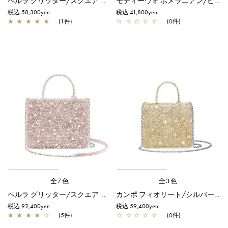
ペルラ グリッター/スクエア スモール/フラミンゴシルバー
モティーヴォ ポメラニアン/ピコ/オーロラホワイト
税込 58,300yen
税込 41,800yen
★
★
★
★
★
(1件)
☆
☆
☆
☆
☆
(0件)
全7色
全3色
ペルラ グリッター/スクエア ミディアム/パウダリーピンクシルバー
カンポ フィオリート/シルバーゴールド
税込 92,400yen
税込 59,400yen
★
★
★
★
☆
(5件)
☆
☆
☆
☆
☆
(0件)