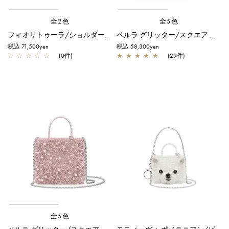
全2色
全5色
フィオリトゥーラ/ショルダー/エナメルブラック
ペルラ グリッター/スクエア スモール/シルバーゴールド
税込 71,500yen
税込 58,300yen
☆
☆
☆
☆
☆
(0件)
★
★
★
★
★
(29件)
全5色