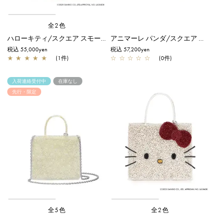
全2色
ハローキティ/スクエア スモール/シルバーゴールド【オンラインストア先行販売カラー】
アニマーレ パンダ/スクエア ミディアム/エナメルブラック×マットホワイト
税込 55,000yen
税込 57,200yen
★
★
★
★
★
(1件)
☆
☆
☆
☆
☆
(0件)
入荷連絡受付中
在庫なし
先行・限定
全5色
全2色