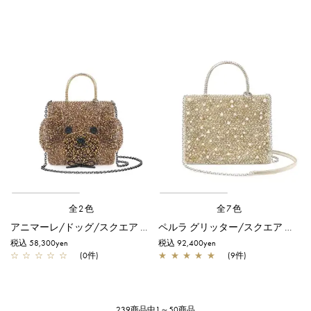
全2色
全7色
アニマーレ/ドッグ/スクエア スモール/ブロンズ
ペルラ グリッター/スクエア ミディアム/シルバーゴールド
税込 58,300yen
税込 92,400yen
☆
☆
☆
☆
☆
(0件)
★
★
★
★
★
(9件)
239商品中1～50商品