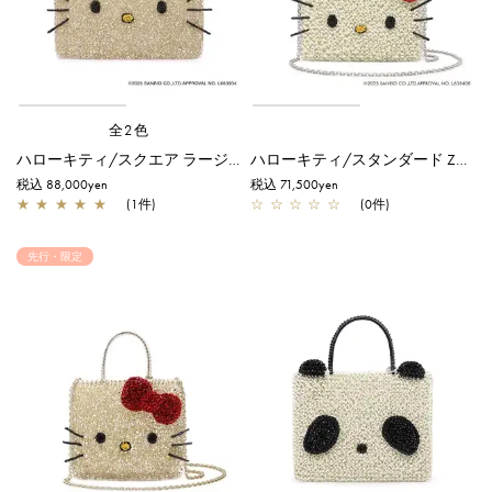
全2色
ハローキティ/スクエア ラージ/シルバーゴールド【オンラインストア先行販売カラー】
ハローキティ/スタンダード Z/マットホワイト
税込 88,000yen
税込 71,500yen
★
★
★
★
★
(1件)
☆
☆
☆
☆
☆
(0件)
先行・限定