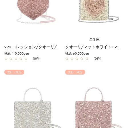
全3色
999 コレクション/クオーリ/ピュアシルバーピンク【一部店舗先行販売商品】
クオーリ/マットホワイト×マットカルネピンク【オンラインストア先行販売カラー】
税込 110,000yen
税込 60,500yen
☆
☆
☆
☆
☆
(0件)
☆
☆
☆
☆
☆
(0件)
先行・限定
先行・限定