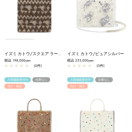
イズミ カトウ/スクエア ラージ/ダック/エナメルファンゴカーキ
イズミ カトウ/ピュアシルバー
税込 198,000yen
税込 253,000yen
☆
☆
☆
☆
☆
(0件)
☆
☆
☆
☆
☆
(0件)
入荷連絡受付中
在庫なし
入荷連絡受付中
在庫なし
先行・限定
先行・限定