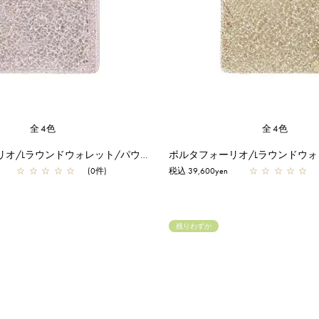
全4色
全4色
ポルタフォーリオ/Lラウンドウォレット/パウダリーピンクシルバー
☆
☆
☆
☆
☆
(0件)
税込 39,600yen
☆
☆
☆
☆
☆
残りわずか