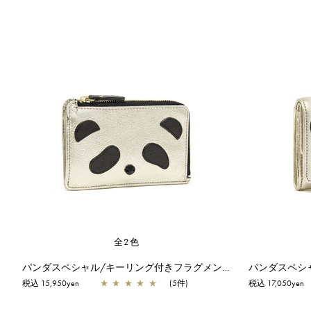
全2色
パンダスペシャル/キーリング付きフラグメントケース/シャンパンゴールド
税込 15,950yen
★
★
★
★
★
(5件)
税込 17,050yen