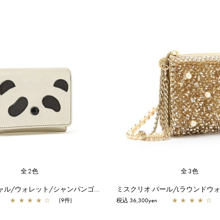
全2色
全3色
パンダスペシャル/ウォレット/シャンパンゴールド
★
★
★
★
☆
(9件)
税込 36,300yen
★
★
★
★
☆