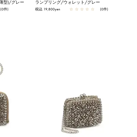
薄型)/グレー
ランプリング/ウォレット/グレー
(0件)
税込 19,800yen
☆
☆
☆
☆
☆
(0件)