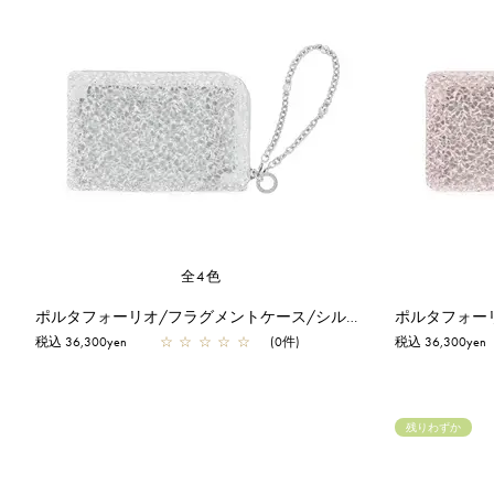
全4色
ポルタフォーリオ/フラグメントケース/シルバー
税込 36,300yen
☆
☆
☆
☆
☆
(0件)
税込 36,300yen
残りわずか