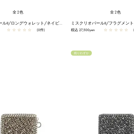
全2色
全2色
ミスクリオパールII/ロングウォレット/ネイビー
☆
☆
☆
☆
☆
(0件)
税込 27,500yen
☆
☆
☆
☆
☆
残りわずか