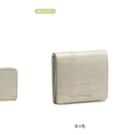
残りわずか
全4色