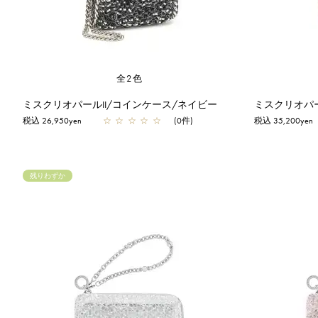
全2色
ミスクリオパールII/コインケース/ネイビー
ミスクリオパー
税込 26,950yen
☆
☆
☆
☆
☆
(0件)
税込 35,200yen
残りわずか