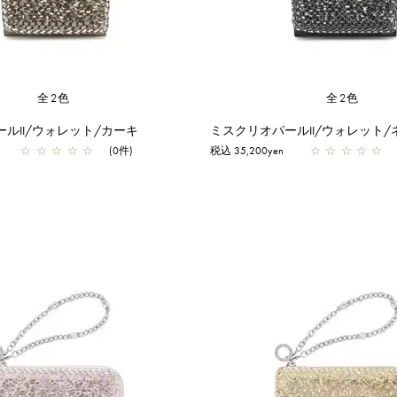
全2色
全2色
ルII/ウォレット/カーキ
ミスクリオパールII/ウォレット/
☆
☆
☆
☆
☆
(0件)
税込 35,200yen
☆
☆
☆
☆
☆