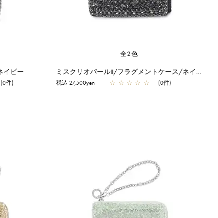
全2色
ネイビー
ミスクリオパールII/フラグメントケース/ネイビー
(0件)
税込 27,500yen
☆
☆
☆
☆
☆
(0件)