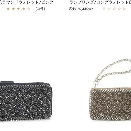
/Lラウンドウォレット/ピンク
ランプリング/ロングウォレット(
★
★
★
★
☆
(31件)
税込 20,350yen
☆
☆
☆
☆
☆