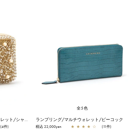
全5色
ミスクリオ パール/Lラウンドウォレット/シャンパンゴールド
ランプリング/マルチウォレット/ピーコック
(4件)
税込 22,000yen
★
★
★
★
☆
(11件)