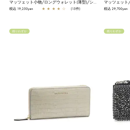
マッツェット小物/ロングウォレット(薄型)/シルバー
マッツェット
税込 19,250yen
★
★
★
★
☆
(15件)
税込 29,700yen
残りわずか
残りわずか