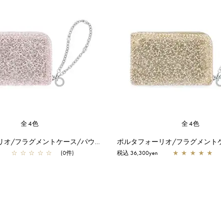
全4色
全4色
ポルタフォーリオ/フラグメントケース/パウダリーピンクシルバー
☆
☆
☆
☆
☆
(0件)
税込 36,300yen
★
★
★
★
★