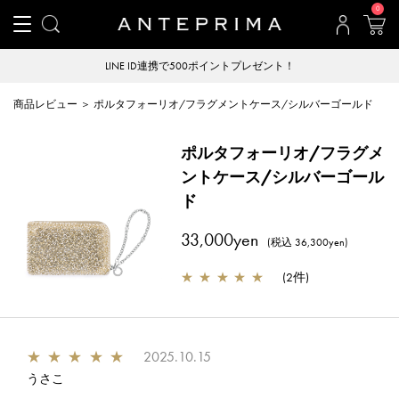
0
LINE ID連携で500ポイントプレゼント！
商品レビュー ＞ ポルタフォーリオ/フラグメントケース/シルバーゴールド
ポルタフォーリオ/フラグメ
ントケース/シルバーゴール
ド
33,000yen
(税込 36,300yen)
★
★
★
★
★
(
2件
)
★
★
★
★
★
2025.10.15
うさこ