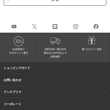
会員登録で
送料全国一律600円
選べるギフト包装
10%ポイント還元
税込22,000円以上で
送料無料
ショッピングガイド
会員特典
ご購入・配送について
返品について
ギフト包装
FAQ
サイトマップ
お問い合わせ
メールでのお問い合わせ
お修理についてのお問い合わせ
お電話でのご注文・お問い合わせ
アンテプリマ
0120-03-6961
ブランドサイト
ショップリスト
ワイヤーバッグについて
特集
オンラインストアニュース
コーポレート
（平日10：30～17：00）