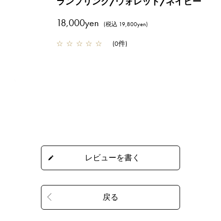
ランプリング/ウォレット/ネイビー
18,000yen
(税込 19,800yen)
☆
☆
☆
☆
☆
(
0件
)