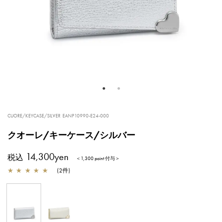
CUORE/KEYCASE/SILVER
EANP10990-E24-000
クオーレ/キーケース/シルバー
14,300yen
税込
＜1,300 point 付与＞
★
★
★
★
★
(
2
件
)