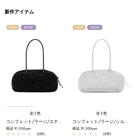
新作アイテム
NEW
発売前
NEW
発売前
全3色
全3色
コンフェット/ラージ/エナメルブラック
コンフェット/ラージ/シルバー
税込 91,300yen
税込 91,300yen
☆
☆
☆
☆
☆
(0件)
☆
☆
☆
☆
☆
(0件)