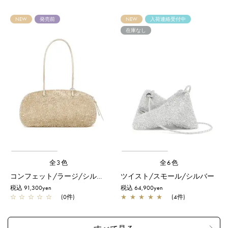
NEW
発売前
NEW
入荷連絡受付中
在庫なし
全3色
全6色
コンフェット/ラージ/シルバーゴールド
ツイスト/スモール/シルバー
税込 91,300yen
税込 64,900yen
☆
☆
☆
☆
☆
(0件)
★
★
★
★
★
(4件)