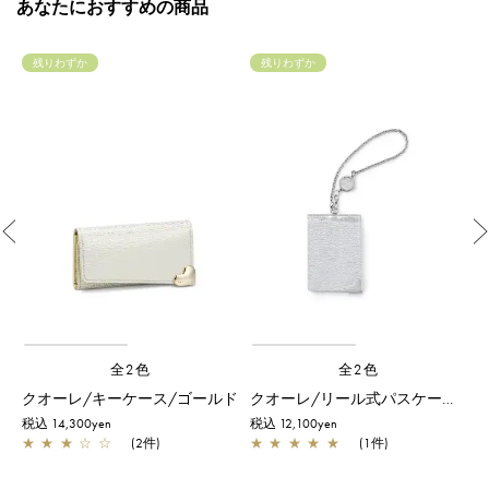
あなたにおすすめの商品
残りわずか
残りわずか
Previous
全2色
全2色
クオーレ/キーケース/ゴールド
クオーレ/リール式パスケース/シルバー
税込 14,300yen
税込 12,100yen
税
★
★
★
☆
☆
(2件)
★
★
★
★
★
(1件)