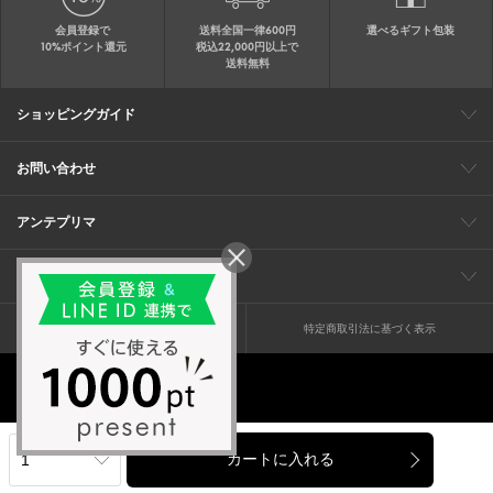
会員登録で
送料全国一律600円
選べるギフト包装
10%ポイント還元
税込22,000円以上で
送料無料
ショッピングガイド
会員特典
ご購入・配送について
返品について
ギフト包装
FAQ
サイトマップ
お問い合わせ
メールでのお問い合わせ
お修理についてのお問い合わせ
お電話でのご注文・お問い合わせ
アンテプリマ
0120-03-6961
ブランドサイト
ショップリスト
ワイヤーバッグについて
特集
オンラインストアニュース
コーポレート
（平日10：30～17：00）
※毎週火曜日はお電話窓口の営業を
企業情報
採用情報
お休みさせていただきます
プライバシーポリシー
特定商取引法に基づく表示
© anteprima ltd. all rights reserved.