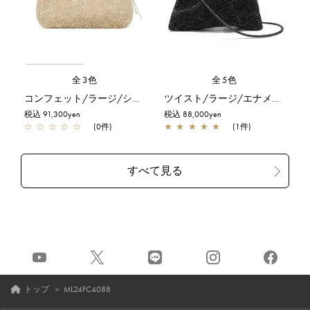
全3色
全5色
コンフェット/ラージ/シルバーゴールド
ツイスト/ラージ/エナメルブラック
税込 91,300yen
税込 88,000yen
☆
☆
☆
☆
☆
(0件)
★
★
★
★
★
(1件)
トップ
＞
ML24FC4088