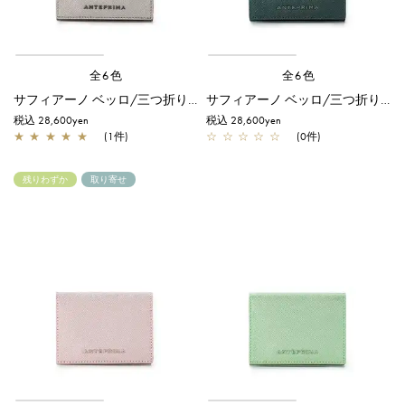
全6色
全6色
サフィアーノ ベッロ/三つ折りウォレット/スモークグレー
サフィアーノ ベッロ/三つ折りウォレット/ダークグリーン
税込 28,600yen
税込 28,600yen
★
★
★
★
★
(1件)
☆
☆
☆
☆
☆
(0件)
残りわずか
取り寄せ