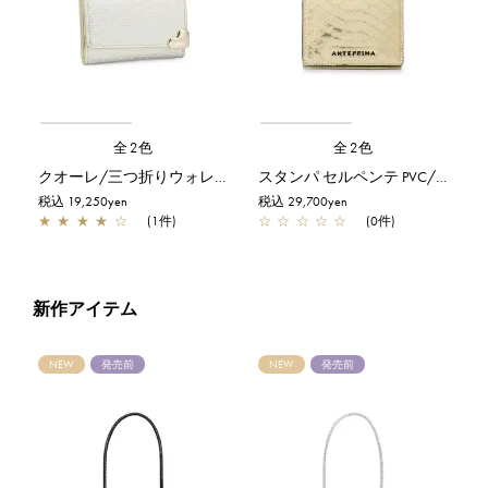
全2色
全2色
クオーレ/三つ折りウォレット/ゴールド
スタンパ セルペンテ PVC/三つ折りウォレット/ゴールド
税込 19,250yen
税込 29,700yen
★
★
★
★
☆
(1件)
☆
☆
☆
☆
☆
(0件)
新作アイテム
NEW
発売前
NEW
発売前