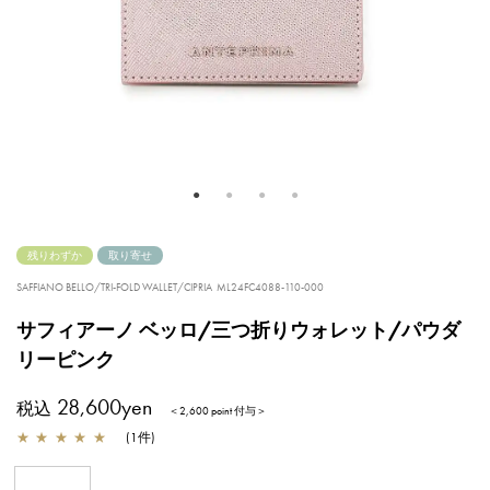
残りわずか
取り寄せ
SAFFIANO BELLO/TRI-FOLD WALLET/CIPRIA
ML24FC4088-110-000
サフィアーノ ベッロ/三つ折りウォレット/パウダ
リーピンク
28,600yen
税込
＜2,600 point 付与＞
★
★
★
★
★
(
1
件
)