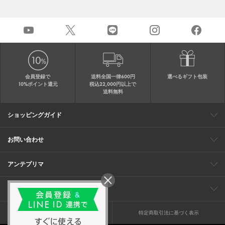
会員登録で
送料全国一律600円
選べるギフト包装
10%ポイント還元
税込22,000円以上で
送料無料
ショッピングガイド
会員特典
ご購入・配送について
返品について
ギフト包装
FAQ
サイトマップ
お問い合わせ
メールでのお問い合わせ
お修理についてのお問い合わせ
お電話でのご注文・お問い合わせ
アンテプリマ
0120-03-6961
ブランドサイト
ショップリスト
ワイヤーバッグについて
特集
オンラインストアニュース
コーポレート
（平日10：30～17：00）
※毎週火曜日はお電話窓口の営業を
企業情報
採用情報
お休みさせていただきます
プライバシーポリシー
特定商取引法に基づく表示