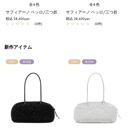
全6色
全6色
ォレット/ネイビー
サフィアーノ ベッロ/三つ折りウォレット/シルバー
サフィアーノ ベッロ/三つ折りウォレット/シャンパンゴールド
税込 28,600yen
税込 28,600yen
税
☆
☆
☆
☆
☆
(0件)
☆
☆
☆
☆
☆
(0件)
新作アイテム
NEW
発売前
NEW
発売前