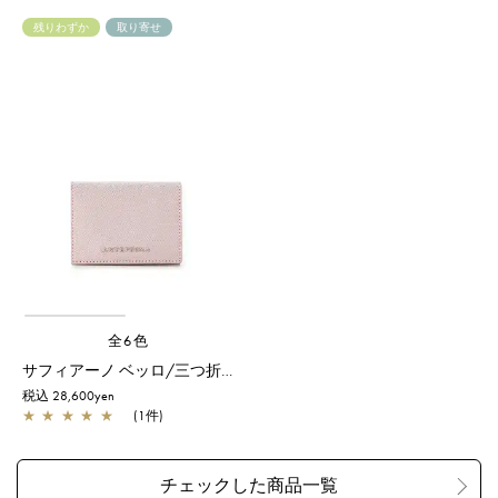
残りわずか
取り寄せ
全6色
サフィアーノ ベッロ/三つ折りウォレット/パウダリーピンク
税込 28,600yen
★
★
★
★
★
(1件)