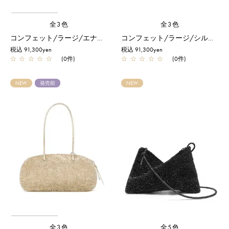
全3色
全3色
コンフェット/ラージ/エナメルブラック
コンフェット/ラージ/シルバー
税込 91,300yen
税込 91,300yen
☆
☆
☆
☆
☆
(0件)
☆
☆
☆
☆
☆
(0件)
NEW
発売前
NEW
全3色
全5色