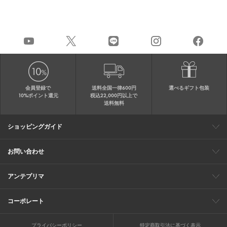
会員登録で
送料全国一律600円
選べるギフト包装
10%ポイント還元
税込22,000円以上で
送料無料
ショッピングガイド
会員特典
ご購入・配送について
返品について
ギフト包装
FAQ
サイトマップ
お問い合わせ
メールでのお問い合わせ
お修理についてのお問い合わせ
お電話でのご注文・お問い合わせ
アンテプリマ
0120-03-6961
ブランドサイト
ショップリスト
ワイヤーバッグについて
特集
オンラインストアニュース
コーポレート
（平日10：30～17：00）
※毎週火曜日はお電話窓口の営業を
企業情報
採用情報
お休みさせていただきます
プライバシーポリシー
特定商取引法に基づく表示