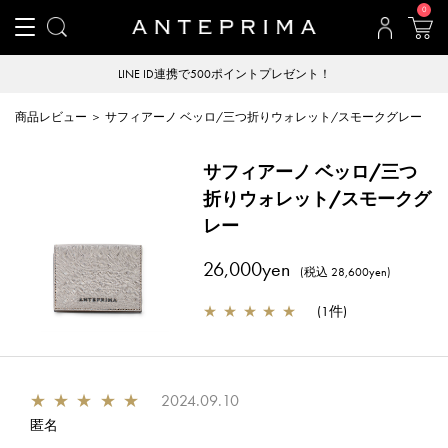
0
LINE ID連携で500ポイントプレゼント！
商品レビュー ＞ サフィアーノ ベッロ/三つ折りウォレット/スモークグレー
サフィアーノ ベッロ/三つ
折りウォレット/スモークグ
レー
26,000yen
(税込 28,600yen)
★
★
★
★
★
(
1件
)
★
★
★
★
★
2024.09.10
匿名