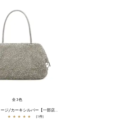
全3色
パッケット/ラージ/カーキシルバー【一部店舗先行販売商品】
★
★
★
★
★
(1件)