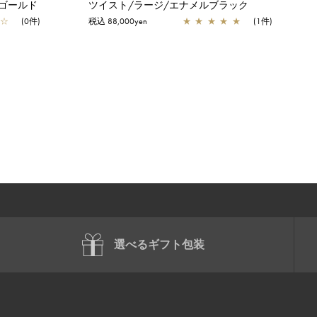
ゴールド
ツイスト/ラージ/エナメルブラック
☆
(0件)
税込 88,000yen
★
★
★
★
★
(1件)
選べるギフト包装