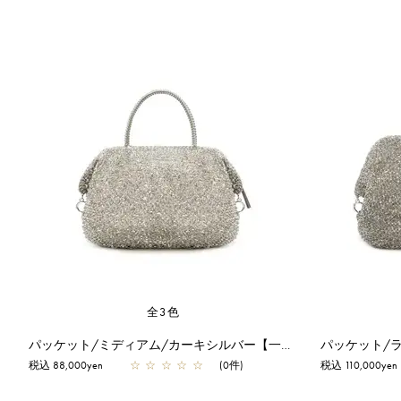
全3色
パッケット/ミディアム/カーキシルバー【一部店舗先行販売商品】
税込 88,000yen
☆
☆
☆
☆
☆
(0件)
税込 110,000yen