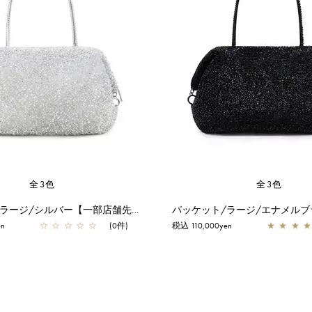
全3色
全3色
パッケット/ラージ/シルバー【一部店舗先行販売商品】
en
☆
☆
☆
☆
☆
(0件)
税込 110,000yen
★
★
★
★