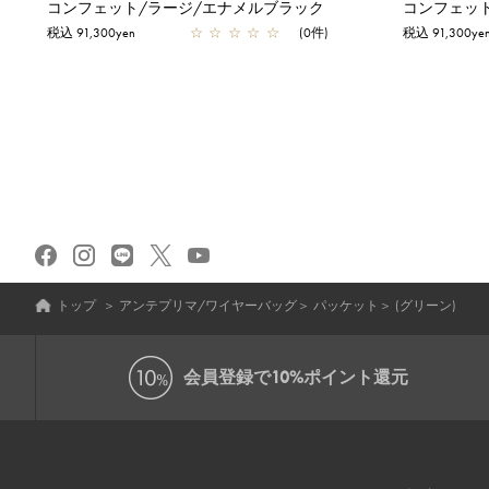
コンフェット/ラージ/エナメルブラック
コンフェッ
税込 91,300yen
☆
☆
☆
☆
☆
(0件)
税込 91,300ye
トップ
＞
アンテプリマ/ワイヤーバッグ
＞
パッケット
＞
(グリーン)
会員登録で
10%ポイント還元