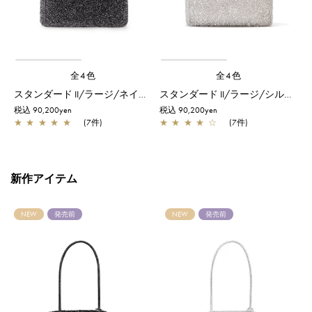
全4色
全4色
スタンダード II/ラージ/ネイビーシルバー
スタンダード II/ラージ/シルバー
税込 90,200yen
税込 90,200yen
税
★
★
★
★
★
(7件)
★
★
★
★
☆
(7件)
新作アイテム
NEW
発売前
NEW
発売前