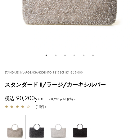
STANDARD II/LARGE/KHAKIGENTO
PB19SCF1K1-365-000
スタンダード II/ラージ/カーキシルバー
90,200yen
税込
＜8,200 point 付与＞
★
★
★
★
☆
(
15
件
)