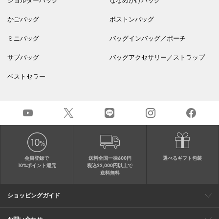
ショルダーバッグ
ななめがけバッグ
かごバッグ
ボストンバッグ
ミニバッグ
バッグインバッグ／ポーチ
サブバッグ
バッグアクセサリー／ストラップ
ベストセラー
会員登録で
送料全国一律600円
選べるギフト包装
10%ポイント還元
税込22,000円以上で
送料無料
ショッピングガイド
会員特典
ご購入・配送について
返品について
ギフト包装
FAQ
サイトマップ