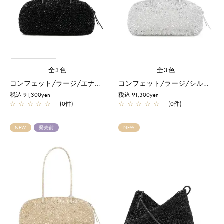
全3色
全3色
コンフェット/ラージ/エナメルブラック
コンフェット/ラージ/シルバー
税込 91,300yen
税込 91,300yen
☆
☆
☆
☆
☆
(0件)
☆
☆
☆
☆
☆
(0件)
NEW
発売前
NEW