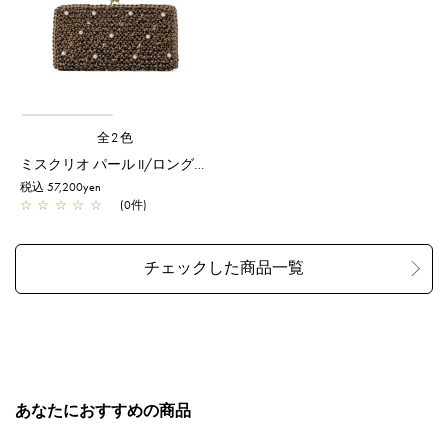
全2色
ミスクリオ パール II/ロングウォレット/トープ
税込 57,200yen
☆
☆
☆
☆
☆
(0件)
あなたにおすすめの商品