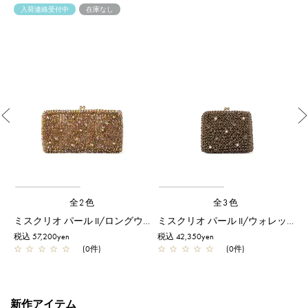
入荷連絡受付中
在庫なし
Previous
全2色
全3色
パール/Lラウンド ウォレット/フューシャピンク
ミスクリオ パール II/ロングウォレット/マルチ
ミスクリオ パール II/ウォレット/トープ
税込 57,200yen
税込 42,350yen
税
☆
☆
☆
☆
☆
(0件)
☆
☆
☆
☆
☆
(0件)
新作アイテム