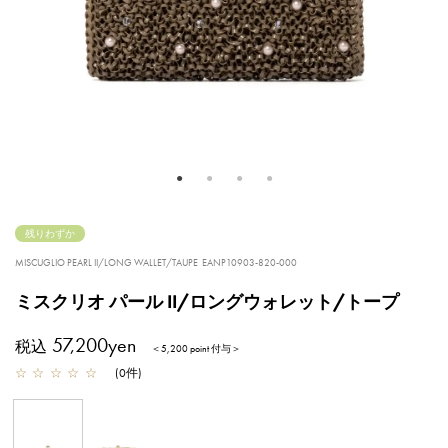
残りわずか
MISCUGLIO PEARL II/LONG WALLET/TAUPE
EANP10903-820-000
ミスクリオ パール II/ロングウォレット/トープ
57,200yen
税込
＜5,200 point 付与＞
☆
☆
☆
☆
☆
(
0
件
)