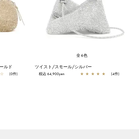
全6色
ールド
ツイスト/スモール/シルバー
☆
(0件)
税込 64,900yen
★
★
★
★
★
(4件)