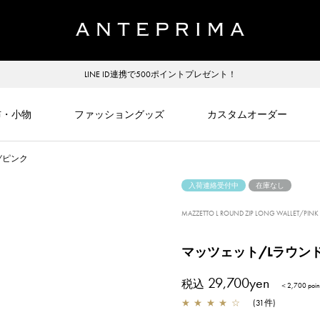
LINE ID連携で500ポイントプレゼント！
布・小物
ファッショングッズ
カスタムオーダー
/ピンク
入荷連絡受付中
在庫なし
MAZZETTO L ROUND ZIP LONG WALLET/PINK
マッツェット/Lラウン
29,700yen
税込
＜2,700 po
★
★
★
★
☆
(
31
件
)