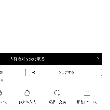
8
件
ついて
お支払方法
返品・交換
梱包について