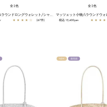
全2色
全2色
マッツェット/Lラウンドロングウォレット/シャンパン
n
★
★
★
★
☆
(67件)
税込 15,400yen
★
★
★
★
NEW
発売前