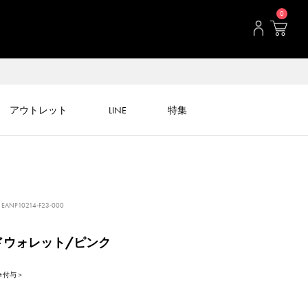
0
アウトレット
LINE
特集
EANP10214-F23-000
ドウォレット/ピンク
int 付与＞