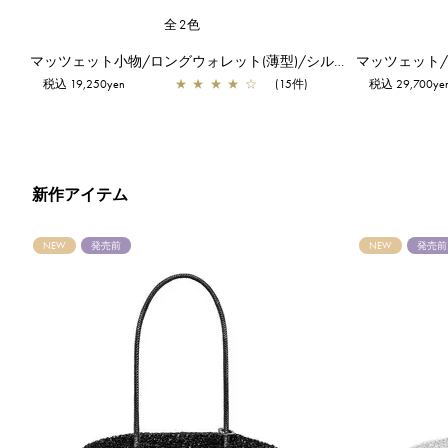
全2色
パンダ/キーリング付きフラグメントケース/ピンク
マッツェット小物/ロングウォレット(薄型)/シルバー
税込 19,250yen
★
★
★
★
☆
(15件)
税込 29,700ye
新作アイテム
NEW
発売前
NEW
発売前