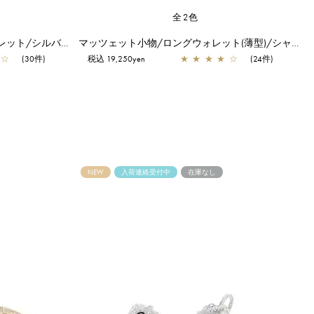
全2色
マッツェット小物/Lラウンドウォレット/シルバー
マッツェット小物/ロングウォレット(薄型)/シャンパンゴールド
☆
(30件)
税込 19,250yen
★
★
★
★
☆
(24件)
NEW
入荷連絡受付中
在庫なし