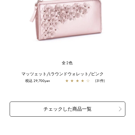
全2色
マッツェット/Lラウンドウォレット/ピンク
税込 29,700yen
★
★
★
★
☆
(31件)