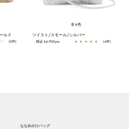
全6色
ールド
ツイスト/スモール/シルバー
☆
(0件)
税込 64,900yen
★
★
★
★
★
(4件)
ななめがけバッグ