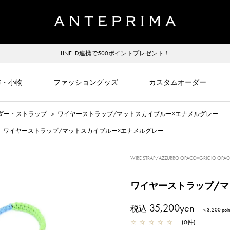
LINE ID連携で500ポイントプレゼント！
布・小物
ファッショングッズ
カスタムオーダー
ダー・ストラップ
＞
ワイヤーストラップ/マットスカイブルー×エナメルグレー
＞
ワイヤーストラップ/マットスカイブルー×エナメルグレー
WIRE STRAP/AZZURRO OPACO×GRIGIO OPA
ワイヤーストラップ/マ
35,200yen
税込
＜3,200 po
☆
☆
☆
☆
☆
(
0
件
)