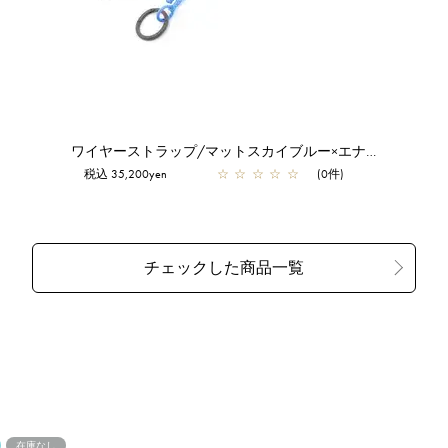
ワイヤーストラップ/マットスカイブルー×エナメルグレー
税込 35,200yen
☆
☆
☆
☆
☆
(0件)
在庫なし