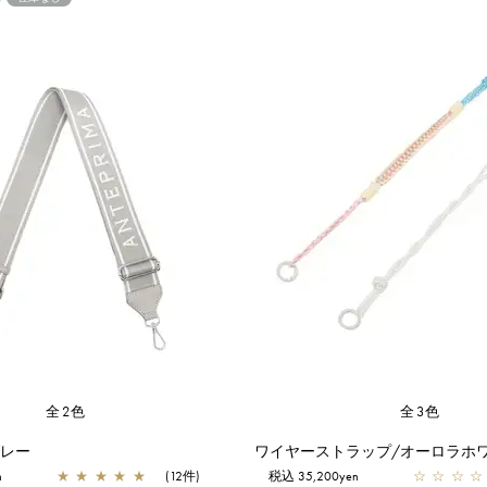
全2色
全3色
グレー
ワイヤーストラップ/オーロラホ
n
★
★
★
★
★
(12件)
税込 35,200yen
☆
☆
☆
☆