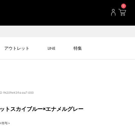
0
アウトレット
LINE
特集
CO
PA25FMK394-647-000
ットスカイブルー×エナメルグレー
int 付与＞