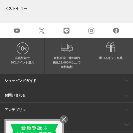
ベストセラー
会員登録で
送料全国一律600円
選べるギフト包装
10%ポイント還元
税込22,000円以上で
送料無料
ショッピングガイド
会員特典
ご購入・配送について
返品について
ギフト包装
FAQ
サイトマップ
お問い合わせ
メールでのお問い合わせ
お修理についてのお問い合わせ
お電話でのご注文・お問い合わせ
アンテプリマ
0120-03-6961
ブランドサイト
ショップリスト
ワイヤーバッグについて
特集
オンラインストアニュース
コーポレート
（平日10：30～17：00）