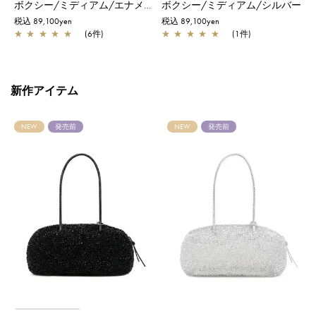
モール/シルバー
ボクシー/ミディアム/エナメルブラック
ボクシー/ミディアム/シルバー
税込 89,100yen
税込 89,100yen
税
★
★
★
★
★
(6件)
★
★
★
★
★
(1件)
新作アイテム
NEW
発売前
NEW
発売前