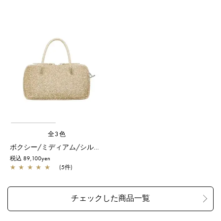
全3色
ボクシー/ミディアム/シルバーゴールド
税込 89,100yen
★
★
★
★
★
(5件)