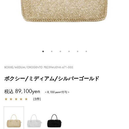
BOXXIE/MEDIUM/OROGENTO
PB25FMU0NK-671-000
ボクシー/ミディアム/シルバーゴールド
89,100yen
税込
＜8,100 point 付与＞
★
★
★
★
★
(
5
件
)