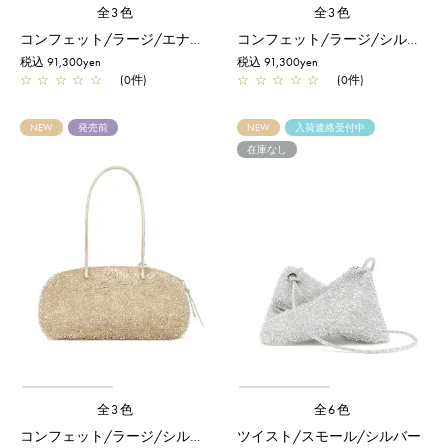
全3色
全3色
コンフェット/ラージ/エナメルブラック
コンフェット/ラージ/シルバー
税込 91,300yen
税込 91,300yen
☆
☆
☆
☆
☆
(0件)
☆
☆
☆
☆
☆
(0件)
NEW
発売前
NEW
入荷連絡受付中
在庫なし
全3色
全6色
コンフェット/ラージ/シルバーゴールド
ツイスト/スモール/シルバー