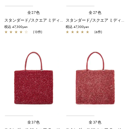
全27色
全27色
スタンダード/スクエア ミディアム(Dリング付き)/エナメルレッド
スタンダード/スクエア ミディアム(Dリング付き)/レッド
税込 47,300yen
税込 47,300yen
★
★
★
★
☆
(13件)
★
★
★
★
★
(6件)
全37色
全37色