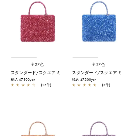
全27色
全27色
スタンダード/スクエア ミディアム(Dリング付き)/フクシアピンク
スタンダード/スクエア ミディアム(Dリング付き)/シャンパンブルー
税込 47,300yen
税込 47,300yen
★
★
★
★
☆
(25件)
★
★
★
★
★
(3件)