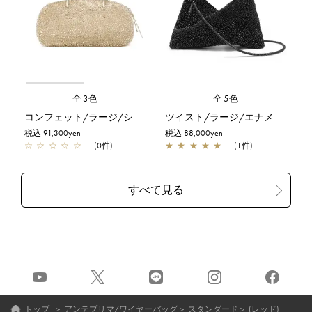
全3色
全5色
コンフェット/ラージ/シルバーゴールド
ツイスト/ラージ/エナメルブラック
税込 91,300yen
税込 88,000yen
☆
☆
☆
☆
☆
(0件)
★
★
★
★
★
(1件)
トップ
＞
アンテプリマ/ワイヤーバッグ
＞
スタンダード
＞
(レッド)