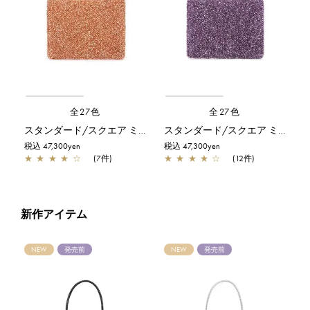
全27色
全27色
スタンダード/スクエア ミディアム(Dリング付き)/アプリコット
スタンダード/スクエア ミディアム(Dリング付き)/アメジスト
税込 47,300yen
税込 47,300yen
★
★
★
★
☆
(7件)
★
★
★
★
☆
(12件)
新作アイテム
NEW
発売前
NEW
発売前