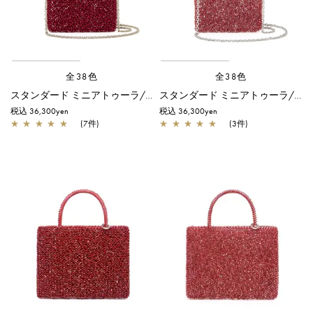
全38色
全38色
スタンダード ミニアトゥーラ/エナメルレッド
スタンダード ミニアトゥーラ/レッド
税込 36,300yen
税込 36,300yen
★
★
★
★
★
(7件)
★
★
★
★
★
(3件)