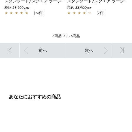
スタンダード/スクエア ラージ/エナメルレッド
スタンダード/スクエア ラージ/レッド
税込 53,900yen
税込 53,900yen
★
★
★
★
★
(24件)
★
★
★
★
☆
(7件)
6商品中1～6商品
前へ
次へ
あなたにおすすめの商品