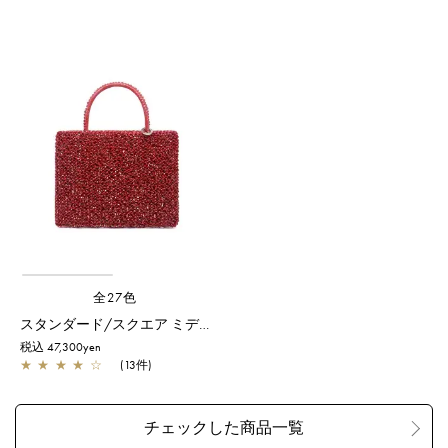
全27色
スタンダード/スクエア ミディアム(Dリング付き)/エナメルレッド
税込 47,300yen
★
★
★
★
☆
(13件)