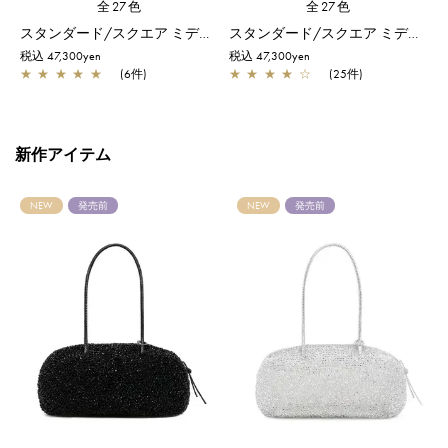
全27色
全27色
スタンダード/スクエア ミディアム(Dリング付き)/レッド
スタンダード/スクエア ミディアム(Dリング付き)/フクシアピンク
税込 47,300yen
税込 47,300yen
税
★
★
★
★
★
(6件)
★
★
★
★
☆
(25件)
新作アイテム
NEW
発売前
NEW
発売前