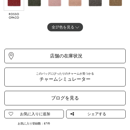
ROSSO
OLIVA
FLAMINGO
SALMONE
FANGO
CAMMELLO
OPACO
ARBORD
DOPPIO
OPACO
全27色を見る
GREZZOGENT
FLAMINGOGE
NERO
ZAFFIRO
LATTE OPACO
KHAKIGENTO
O
NTO
このバッグにぴったりのチャームが見つかる
チャームシミュレーター
ブログを見る
FUCSIA
ROSSO
OROGENTO
VERDE
MULTI
NERO OPACO
CHIARO
CHIARO
お気に入り登録数：
87
件