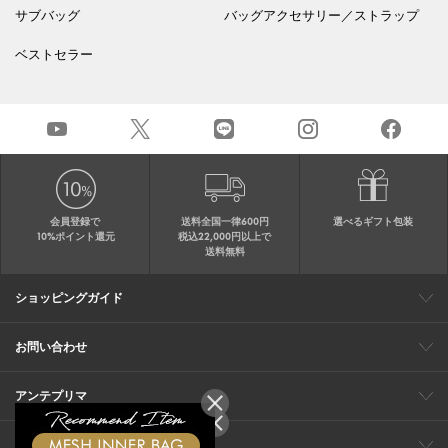
サブバッグ
バッグアクセサリー／ストラップ
ベストセラー
会員登録で
送料全国一律600円
選べるギフト包装
10%ポイント還元
税込22,000円以上で
送料無料
ショッピングガイド
会員特典
ご購入・配送について
返品について
ギフト包装
FAQ
サイトマップ
お問い合わせ
メールでのお問い合わせ
お修理についてのお問い合わせ
お電話でのご注文・お問い合わせ
アンテプリマ
0120-03-6961
ブランドサイト
ショップリスト
ワイヤーバッグについて
特集
オンラインストアニュース
コーポレート