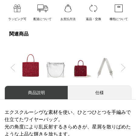
SENAPE
NAVYGENTO
LATTE
ARGENTO
LAVANDAGENT
CIPRIAGENTO
METALLICO
O
ラッピング可
配送について
お支払方法
返品・交換
梱包について
関連商品
AMETISTA
BLU CHIARO
ALBICOCCA
Previous
Nex
商品説明
仕様
エクスクルーシヴな素材を使い、ひとつひとつを手編みで
仕立てたワイヤーバッグ。
光の角度により乱反射するきらめきが、星屑を散りばめた
ような上品な輝きを放ちます。