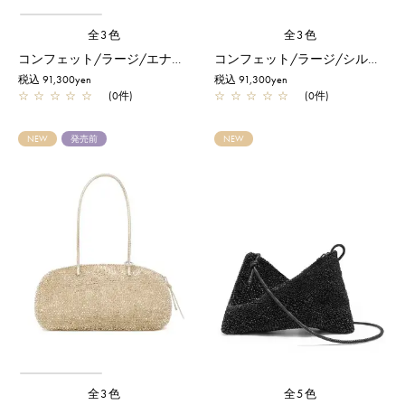
全3色
全3色
コンフェット/ラージ/エナメルブラック
コンフェット/ラージ/シルバー
税込 91,300yen
税込 91,300yen
☆
☆
☆
☆
☆
(0件)
☆
☆
☆
☆
☆
(0件)
NEW
発売前
NEW
全3色
全5色