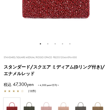
STANDARD/SQUARE MEDIUM/ROSSO OPACO
PB25S12046-E96-000
スタンダード/スクエア ミディアム(Dリング付き)/
エナメルレッド
47,300yen
税込
＜4,300 point 付与＞
★
★
★
★
☆
(
13
件
)