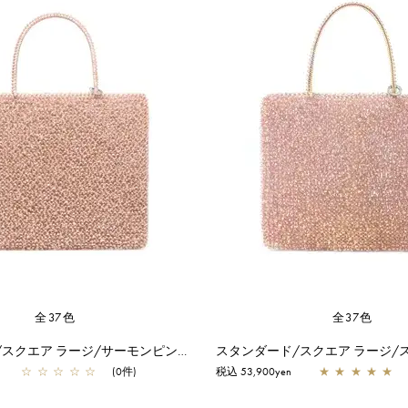
全37色
全37色
スタンダード/スクエア ラージ/サーモンピンク アルボルド
☆
☆
☆
☆
☆
(0件)
税込 53,900yen
★
★
★
★
★