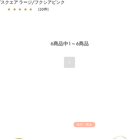
/スクエア ラージ/フクシアピンク
★
★
★
★
★
(20件)
6商品中1～6商品
1
先行・限定