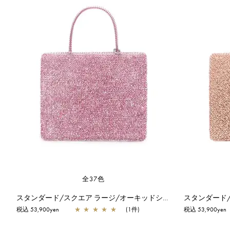
全37色
スタンダード/スクエア ラージ/オーキッドシルバー
税込 53,900yen
★
★
★
★
★
(1件)
税込 53,900yen