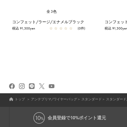
全3色
コンフェット/ラージ/エナメルブラック
コンフェッ
税込 91,300yen
☆
☆
☆
☆
☆
(0件)
税込 91,300ye
トップ
＞
アンテプリマ/ワイヤーバッグ
＞
スタンダード
＞
スタンダード
会員登録で
10%ポイント還元