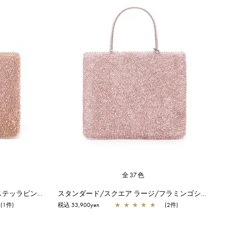
全37色
スタンダード/スクエア ラージ/ステッラピンク【オンラインストア先行販売カラー】
スタンダード/スクエア ラージ/フラミンゴシルバー
(1件)
税込 53,900yen
★
★
★
★
★
(2件)