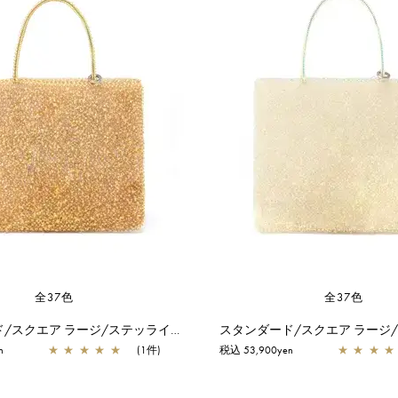
全37色
全37色
スタンダード/スクエア ラージ/ステッライエロー【オンラインストア先行販売カラー】
n
★
★
★
★
★
(1件)
税込 53,900yen
★
★
★
★