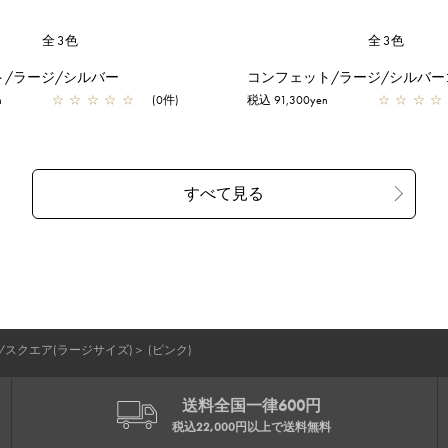
全3色
全3色
ト/ラージ/シルバー
コンフェット/ラージ/シルバー
n
☆
☆
☆
☆
☆
(0件)
税込 91,300yen
☆
☆
☆
☆
/スクエア(ラージサイズ)
＞
(ピンク)
送料全国一律600円
税込22,000円以上で
送料無料