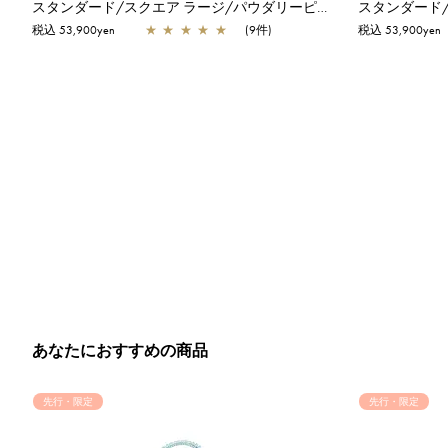
スタンダード/スクエア ラージ/パウダリーピンクシルバー
スタンダード
税込 53,900yen
★
★
★
★
★
(9件)
税込 53,900yen
あなたにおすすめの商品
先行・限定
先行・限定