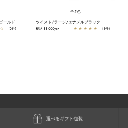
全5色
ゴールド
ツイスト/ラージ/エナメルブラック
☆
(0件)
税込 88,000yen
★
★
★
★
★
(1件)
選べるギフト包装