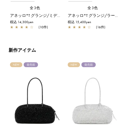
全3色
全3色
アネッロ*T グランジ/ミディアム/シャンパンゴールド
アネッロ*T グランジ/ラージ/シャンパンゴールド
税込 14,300yen
税込 15,400yen
★
★
★
★
☆
(10件)
★
★
★
★
☆
(16件)
新作アイテム
NEW
発売前
NEW
発売前