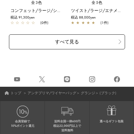
全3色
全5色
コンフェット/ラージ/シルバーゴールド
ツイスト/ラージ/エナメルブラック
税込 91,300yen
税込 88,000yen
☆
☆
☆
☆
☆
(0件)
★
★
★
★
★
(1件)
トップ
＞
アンテプリマ/ワイヤーバッグ
＞
グランジ
＞
(ブラック)
会員登録で
送料全国一律600円
選べるギフト包装
10%ポイント還元
税込22,000円以上で
送料無料