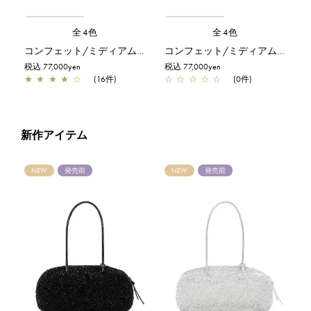
全4色
全4色
コンフェット/ミディアム/エナメルブラック
コンフェット/ミディアム/オーロラトラスパレンテ【オンラインストア先行販売カラー】
税込 77,000yen
税込 77,000yen
★
★
★
★
☆
(16件)
☆
☆
☆
☆
☆
(0件)
新作アイテム
NEW
発売前
NEW
発売前