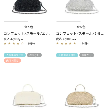
全5色
全5色
コンフェット/スモール/エナメルブラック
コンフェット/スモール/シルバー
税込 47,300yen
税込 47,300yen
★
★
★
★
☆
(8件)
★
★
★
★
★
(14件)
入荷連絡受付中
在庫なし
入荷連絡受付中
在庫なし
先行・限定