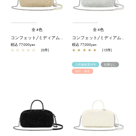
全4色
全4色
コンフェット/ミディアム/シルバーゴールド
コンフェット/ミディアム/シルバー
税込 77,000yen
税込 77,000yen
☆
☆
☆
☆
☆
(0件)
★
★
★
★
★
(15件)
入荷連絡受付中
在庫なし
先行・限定