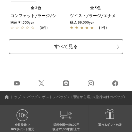
全3色
全5色
コンフェット/ラージ/シルバーゴールド
ツイスト/ラージ/エナメルブラック
税込 91,300yen
税込 88,000yen
☆
☆
☆
☆
☆
(0件)
★
★
★
★
★
(1件)
トップ
＞
バッグ
＞
ボストンバッグ
＞
(用途から選ぶ>旅行向けのバッグ)
会員登録で
送料全国一律600円
選べるギフト包装
10%ポイント還元
税込22,000円以上で