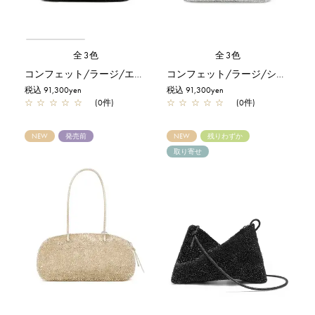
全3色
全3色
コンフェット/ラージ/エナメルブラック
コンフェット/ラージ/シルバー
税込 91,300yen
税込 91,300yen
☆
☆
☆
☆
☆
(0件)
☆
☆
☆
☆
☆
(0件)
NEW
発売前
NEW
残りわずか
取り寄せ