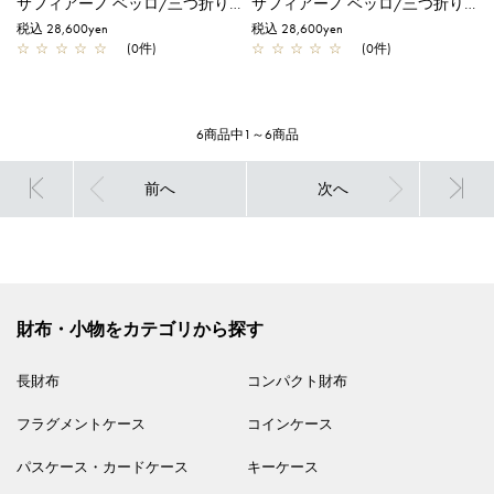
サフィアーノ ベッロ/三つ折りウォレット/ミント
サフィアーノ ベッロ/三つ折りウォレット/シルバー
税込 28,600yen
税込 28,600yen
☆
☆
☆
☆
☆
(0件)
☆
☆
☆
☆
☆
(0件)
6商品中1～6商品
前へ
次へ
財布・小物をカテゴリから探す
長財布
コンパクト財布
フラグメントケース
コインケース
パスケース・カードケース
キーケース