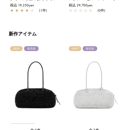
税込 19,250yen
税込 29,700yen
★
★
★
★
☆
(1件)
☆
☆
☆
☆
☆
(0件)
新作アイテム
NEW
発売前
NEW
発売前