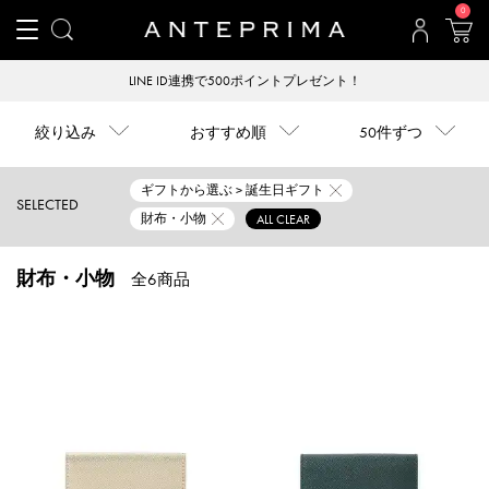
0
LINE ID連携で500ポイントプレゼント！
絞り込み
おすすめ順
50件ずつ
ギフトから選ぶ > 誕生日ギフト
SELECTED
財布・小物
ALL CLEAR
財布・小物
全6商品