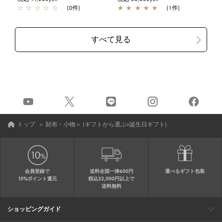
☆
☆
☆
☆
☆
(0件)
★
★
★
★
★
(1件)
トップ
＞
財布・小物
＞
(ギフトから選ぶ>誕生日ギフト)
会員登録で
送料全国一律600円
選べるギフト包装
10%ポイント還元
税込22,000円以上で
送料無料
ショッピングガイド