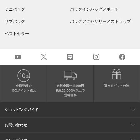
ミニバッグ
バッグインバッグ／ポーチ
サブバッグ
バッグアクセサリー／ストラップ
ベストセラー
会員登録で
送料全国一律600円
選べるギフト包装
10%ポイント還元
税込22,000円以上で
送料無料
ショッピングガイド
会員特典
ご購入・配送について
返品について
ギフト包装
FAQ
サイトマップ
お問い合わせ
メールでのお問い合わせ
お修理についてのお問い合わせ
お電話でのご注文・お問い合わせ