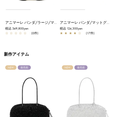
アニマーレ パンダ/ラージ/マットグレイッシュホワイト【一部店舗先行販売商品】
アニマーレ パンダ/マットグレイッシュホワイト
税込 349,800yen
税込 124,300yen
税
☆
☆
☆
☆
☆
(0件)
★
★
★
★
☆
(17件)
新作アイテム
NEW
発売前
NEW
発売前