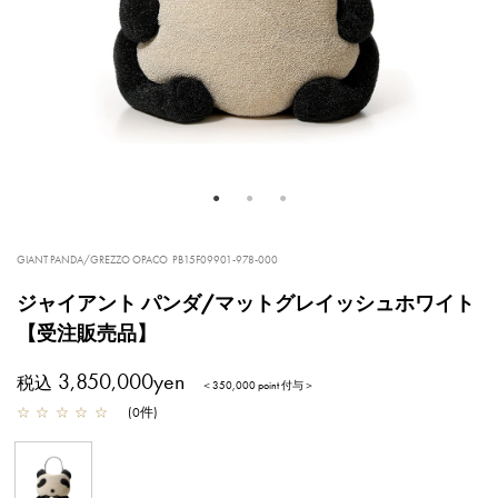
GIANT PANDA/GREZZO OPACO
PB15F09901-978-000
ジャイアント パンダ/マットグレイッシュホワイト
【受注販売品】
3,850,000yen
税込
＜350,000 point 付与＞
☆
☆
☆
☆
☆
(
0
件
)