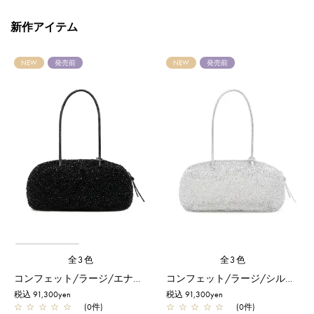
新作アイテム
NEW
発売前
NEW
発売前
全3色
全3色
コンフェット/ラージ/エナメルブラック
コンフェット/ラージ/シルバー
税込 91,300yen
税込 91,300yen
☆
☆
☆
☆
☆
(0件)
☆
☆
☆
☆
☆
(0件)