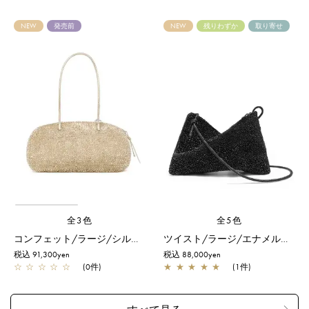
NEW
発売前
NEW
残りわずか
取り寄せ
全3色
全5色
コンフェット/ラージ/シルバーゴールド
ツイスト/ラージ/エナメルブラック
税込 91,300yen
税込 88,000yen
☆
☆
☆
☆
☆
(0件)
★
★
★
★
★
(1件)