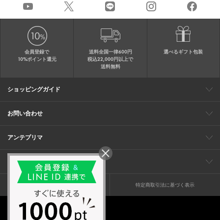
会員登録で
送料全国一律600円
選べるギフト包装
10%ポイント還元
税込22,000円以上で
送料無料
ショッピングガイド
会員特典
ご購入・配送について
返品について
ギフト包装
FAQ
サイトマップ
お問い合わせ
メールでのお問い合わせ
お修理についてのお問い合わせ
お電話でのご注文・お問い合わせ
アンテプリマ
0120-03-6961
ブランドサイト
ショップリスト
ワイヤーバッグについて
特集
オンラインストアニュース
コーポレート
（平日10：30～17：00）
※毎週火曜日はお電話窓口の営業を
企業情報
採用情報
お休みさせていただきます
プライバシーポリシー
特定商取引法に基づく表示
© anteprima ltd. all rights reserved.