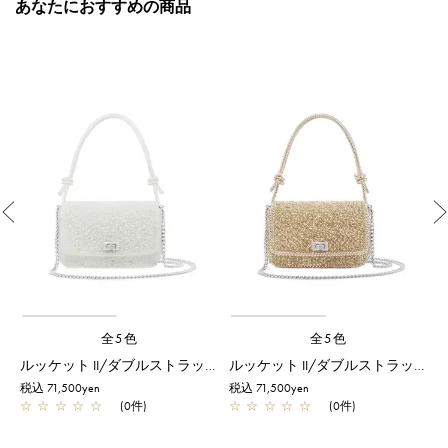
あなたにおすすめの商品
Previous
全5色
全5色
ィアム/エナメルブラック
ルッケット II/ダブルストラップ/ホワイト
ルッケット II/ダブルストラップ/シルバーゴールド
税込 71,500yen
税込 71,500yen
税
☆
☆
☆
☆
☆
(0件)
☆
☆
☆
☆
☆
(0件)