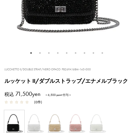
LUCCHETTO II/DOUBLE STRAP/NERO OPACO
PB26FA16BM-145-000
ルッケット II/ダブルストラップ/エナメルブラック
71,500yen
税込
＜6,500 point 付与＞
☆
☆
☆
☆
☆
(
0
件
)