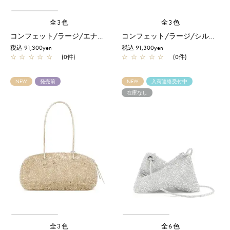
全3色
全3色
コンフェット/ラージ/エナメルブラック
コンフェット/ラージ/シルバー
税込 91,300yen
税込 91,300yen
☆
☆
☆
☆
☆
(0件)
☆
☆
☆
☆
☆
(0件)
NEW
発売前
NEW
入荷連絡受付中
在庫なし
全3色
全6色