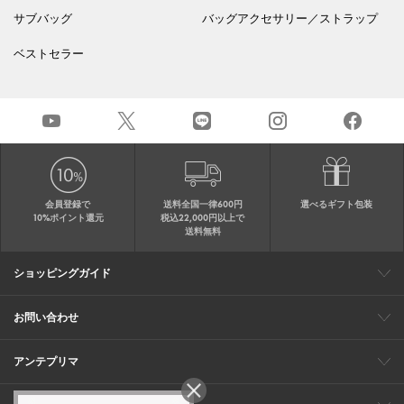
サブバッグ
バッグアクセサリー／ストラップ
ベストセラー
会員登録で
送料全国一律600円
選べるギフト包装
10%ポイント還元
税込22,000円以上で
送料無料
ショッピングガイド
会員特典
ご購入・配送について
返品について
ギフト包装
FAQ
サイトマップ
お問い合わせ
メールでのお問い合わせ
お修理についてのお問い合わせ
お電話でのご注文・お問い合わせ
アンテプリマ
0120-03-6961
ブランドサイト
ショップリスト
ワイヤーバッグについて
特集
オンラインストアニュース