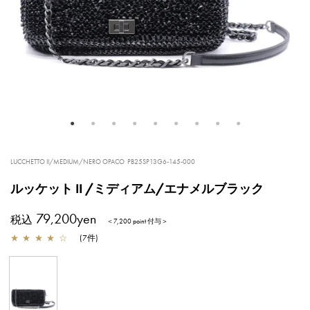
LUCCHETTO II/MEDIUM/NERO OPACO
PB25SP13G6-145-000
ルッケット II /ミディアム/エナメルブラック
79,200yen
税込
＜7,200 point 付与＞
★
★
★
★
☆
(
7
件
)