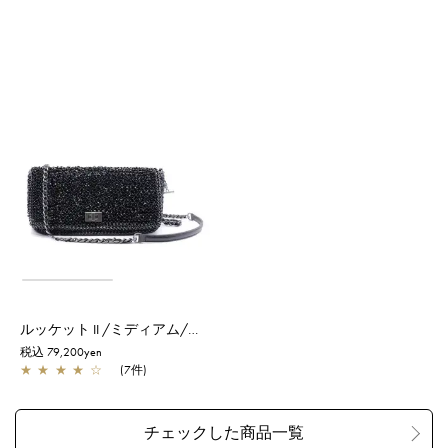
ルッケット II /ミディアム/エナメルブラック
税込 79,200yen
★
★
★
★
☆
(7件)