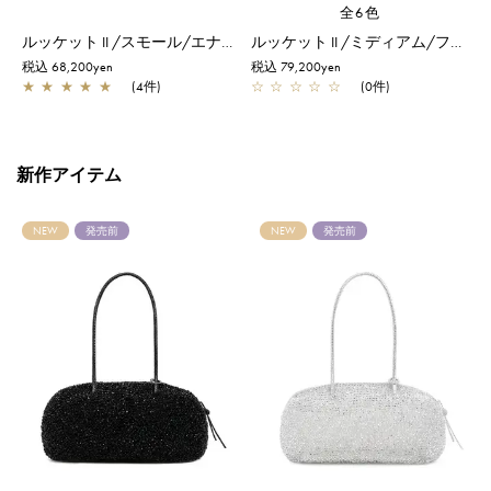
全6色
アム/ラベンダーシルバー
ルッケット II /スモール/エナメルブラック
ルッケット II /ミディアム/ファンゴカーキ ドッピオ
税込 68,200yen
税込 79,200yen
税
★
★
★
★
★
(4件)
☆
☆
☆
☆
☆
(0件)
新作アイテム
NEW
発売前
NEW
発売前