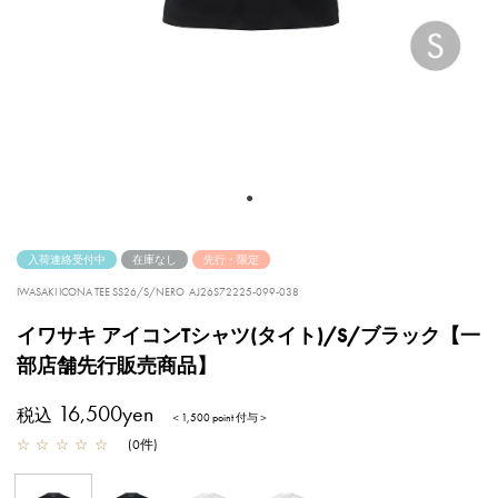
入荷連絡受付中
在庫なし
先行・限定
IWASAKI ICONA TEE SS26/S/NERO
AJ26S72225-099-038
イワサキ アイコンTシャツ(タイト)/S/ブラック【一
部店舗先行販売商品】
16,500yen
税込
＜1,500 point 付与＞
☆
☆
☆
☆
☆
(
0
件
)