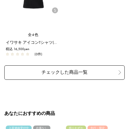
全4色
イワサキ アイコンTシャツ(タイト)/S/ブラック【一部店舗先行販売商品】
税込 16,500yen
☆
☆
☆
☆
☆
(0件)
あなたにおすすめの商品
入荷連絡受付中
在庫なし
残りわずか
先行・限定