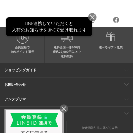
LINE連携していただくと
入荷のお知らせをLINEで受け取れます
会員登録で
送料全国一律600円
選べるギフト包装
10%ポイント還元
税込22,000円以上で
送料無料
ショッピングガイド
会員特典
ご購入・配送について
返品について
ギフト包装
FAQ
サイトマップ
お問い合わせ
メールでのお問い合わせ
お修理についてのお問い合わせ
お電話でのご注文・お問い合わせ
アンテプリマ
0120-03-6961
ブランドサイト
ショップリスト
ワイヤーバッグについて
特集
オンラインストアニュース
コーポレート
（平日10：30～17：00）
※毎週火曜日はお電話窓口の営業を
企業情報
採用情報
お休みさせていただきます
プライバシーポリシー
特定商取引法に基づく表示