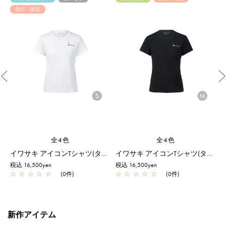
先行・限定
Previous
全4色
全4色
イワサキ アイコンTシャツ(タイト)/S/ホワイト【一部店舗先行販売商品】
イワサキ アイコンTシャツ(タイト)/M/ブラック【一部店舗先行販売商品】
税込 16,500yen
税込 16,500yen
税
☆
☆
☆
☆
☆
(0件)
☆
☆
☆
☆
☆
(0件)
新作アイテム