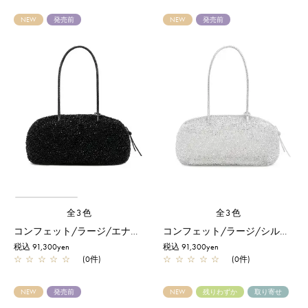
NEW
発売前
NEW
発売前
全3色
全3色
コンフェット/ラージ/エナメルブラック
コンフェット/ラージ/シルバー
税込 91,300yen
税込 91,300yen
☆
☆
☆
☆
☆
(0件)
☆
☆
☆
☆
☆
(0件)
NEW
発売前
NEW
残りわずか
取り寄せ