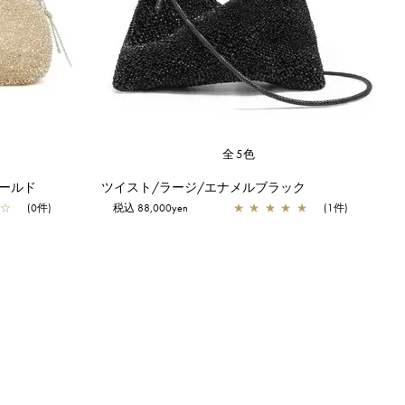
全5色
ールド
ツイスト/ラージ/エナメルブラック
☆
(0件)
税込 88,000yen
★
★
★
★
★
(1件)