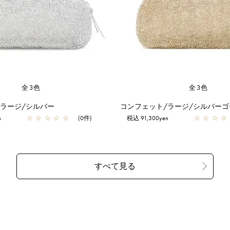
全3色
全3色
/ラージ/シルバー
コンフェット/ラージ/シルバーゴ
n
☆
☆
☆
☆
☆
(0件)
税込 91,300yen
☆
☆
☆
☆