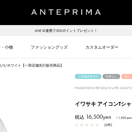
LINE ID連携で500ポイントプレゼント！
布・小物
ファッショングッズ
カスタムオーダー
ト)/S/ホワイト【一部店舗先行販売商品】
入荷連絡受付中
在庫なし
先行
IWASAKI ICONA TEE SS26/S/LATTE
AJ26S722
イワサキ アイコンTシャ
16,500yen
税込
＜1,500 poi
☆
☆
☆
☆
☆
(
0
件
)