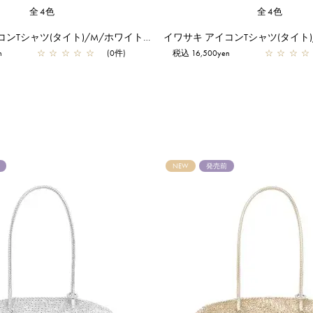
全4色
全4色
イワサキ アイコンTシャツ(タイト)/M/ホワイト【一部店舗先行販売商品】
n
☆
☆
☆
☆
☆
(0件)
税込 16,500yen
☆
☆
☆
☆
NEW
発売前