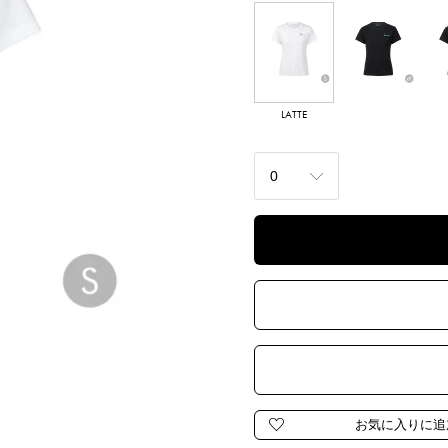
LATTE
NERO