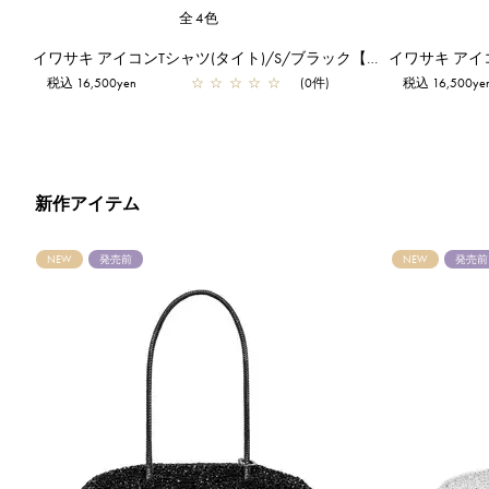
全4色
イワサキ モティーヴォTシャツ(タイト)/M/パールグレー【一部店舗先行販売商品】
イワサキ アイコンTシャツ(タイト)/S/ブラック【一部店舗先行販売商品】
税込 16,500yen
☆
☆
☆
☆
☆
(0件)
税込 16,500ye
新作アイテム
NEW
発売前
NEW
発売前