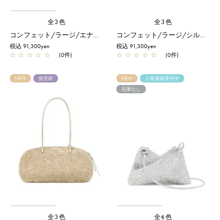
全3色
全3色
コンフェット/ラージ/エナメルブラック
コンフェット/ラージ/シルバー
税込 91,300yen
税込 91,300yen
☆
☆
☆
☆
☆
(0件)
☆
☆
☆
☆
☆
(0件)
NEW
発売前
NEW
入荷連絡受付中
在庫なし
全3色
全6色