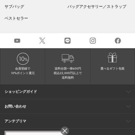
サブバッグ
バッグアクセサリー／ストラップ
ベストセラー
会員登録で
送料全国一律600円
選べるギフト包装
10%ポイント還元
税込22,000円以上で
送料無料
ショッピングガイド
会員特典
ご購入・配送について
返品について
ギフト包装
FAQ
サイトマップ
お問い合わせ
メールでのお問い合わせ
お修理についてのお問い合わせ
お電話でのご注文・お問い合わせ
アンテプリマ
0120-03-6961
ブランドサイト
ショップリスト
ワイヤーバッグについて
特集
オンラインストアニュース