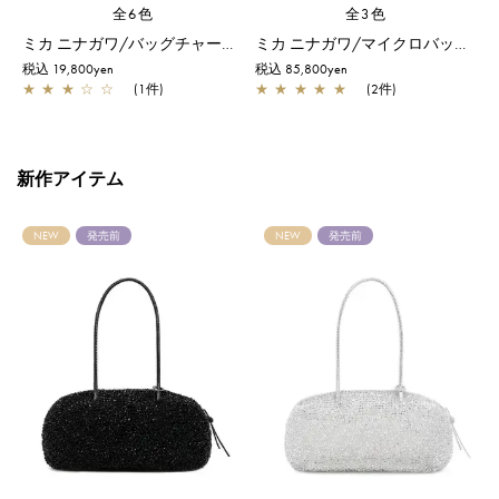
全6色
全3色
ミカ ニナガワ/バッグチャーム/シャンパングリーン
ミカ ニナガワ/マイクロバッグ/パウダリーピンクゴールド
税込 19,800yen
税込 85,800yen
税
★
★
★
☆
☆
(1件)
★
★
★
★
★
(2件)
新作アイテム
NEW
発売前
NEW
発売前