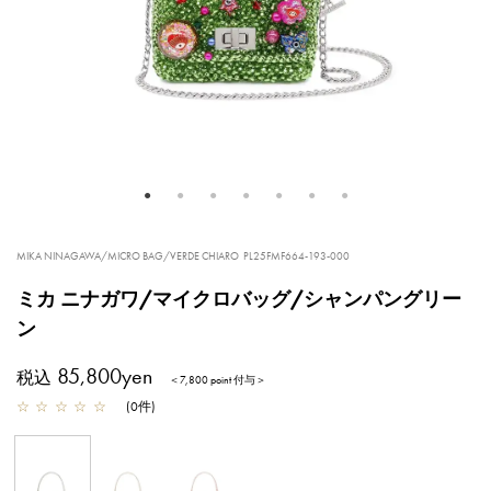
MIKA NINAGAWA/MICRO BAG/VERDE CHIARO
PL25FMF664-193-000
ミカ ニナガワ/マイクロバッグ/シャンパングリー
ン
85,800yen
税込
＜7,800 point 付与＞
☆
☆
☆
☆
☆
(
0
件
)