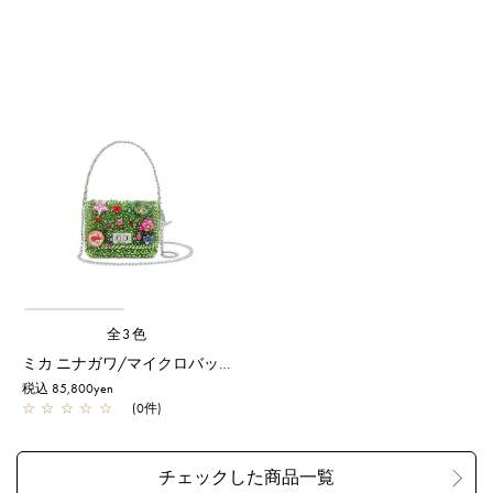
全3色
ミカ ニナガワ/マイクロバッグ/シャンパングリーン
税込 85,800yen
☆
☆
☆
☆
☆
(0件)