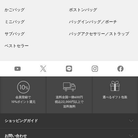
かごバッグ
ボストンバッグ
ミニバッグ
バッグインバッグ／ポーチ
サブバッグ
バッグアクセサリー／ストラップ
ベストセラー
会員登録で
送料全国一律600円
選べるギフト包装
10%ポイント還元
税込22,000円以上で
送料無料
ショッピングガイド
会員特典
ご購入・配送について
返品について
ギフト包装
FAQ
サイトマップ
お問い合わせ