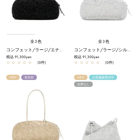
全3色
全3色
コンフェット/ラージ/エナメルブラック
コンフェット/ラージ/シルバー
税込 91,300yen
税込 91,300yen
☆
☆
☆
☆
☆
(0件)
☆
☆
☆
☆
☆
(0件)
NEW
発売前
NEW
入荷連絡受付中
在庫なし