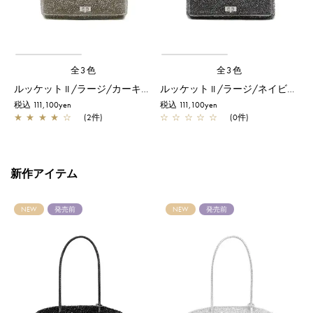
全3色
全3色
レット/ピーコック
ルッケット II /ラージ/カーキシルバー
ルッケット II /ラージ/ネイビーシルバー
税込 111,100yen
税込 111,100yen
税
★
★
★
★
☆
(2件)
☆
☆
☆
☆
☆
(0件)
新作アイテム
NEW
発売前
NEW
発売前