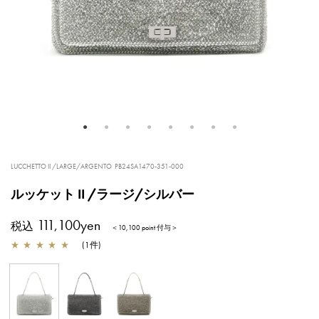
LUCCHETTO II /LARGE/ARGENTO
PB24SA1470-351-000
ルッケット II /ラージ/シルバー
111,100yen
税込
＜10,100 point 付与＞
★
★
★
★
★
(
1
件
)