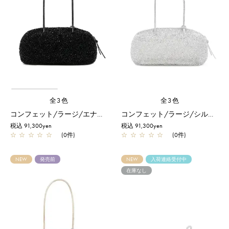
全3色
全3色
コンフェット/ラージ/エナメルブラック
コンフェット/ラージ/シルバー
税込 91,300yen
税込 91,300yen
☆
☆
☆
☆
☆
(0件)
☆
☆
☆
☆
☆
(0件)
NEW
発売前
NEW
入荷連絡受付中
在庫なし