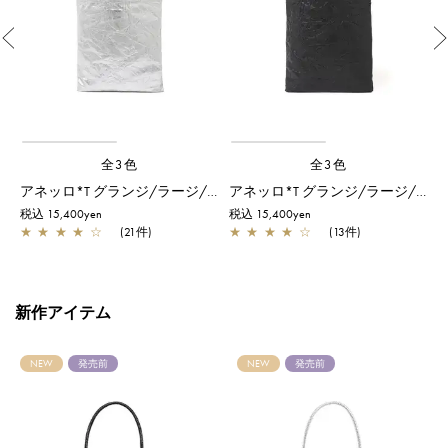
Previous
全3色
全3色
ォレット/シルバー
アネッロ*T グランジ/ラージ/シルバー
アネッロ*T グランジ/ラージ/ブラック
税込 15,400yen
税込 15,400yen
税
★
★
★
★
☆
(21件)
★
★
★
★
☆
(13件)
新作アイテム
NEW
発売前
NEW
発売前