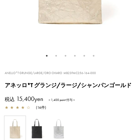
ANELLO*T GRUNGE/LARGE/ORO CHIARO
MB23FMC256-164-000
アネッロ*T グランジ/ラージ/シャンパンゴールド
15,400yen
税込
＜1,400 point 付与＞
★
★
★
★
☆
(
16
件
)