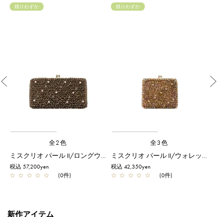
残りわずか
残りわずか
Previous
全2色
全3色
ルバー
ミスクリオ パール II/ロングウォレット/トープ
ミスクリオ パール II/ウォレット/マルチ
税込 57,200yen
税込 42,350yen
税
☆
☆
☆
☆
☆
(0件)
☆
☆
☆
☆
☆
(0件)
新作アイテム