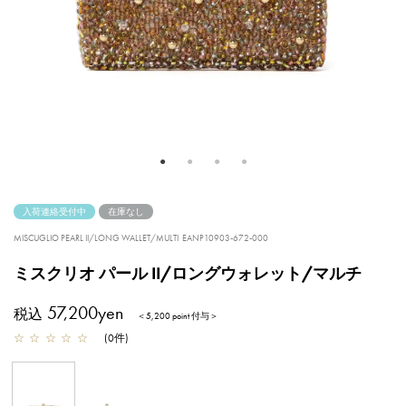
入荷連絡受付中
在庫なし
MISCUGLIO PEARL II/LONG WALLET/MULTI
EANP10903-672-000
ミスクリオ パール II/ロングウォレット/マルチ
57,200yen
税込
＜5,200 point 付与＞
☆
☆
☆
☆
☆
(
0
件
)