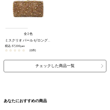
全2色
ミスクリオ パール II/ロングウォレット/マルチ
税込 57,200yen
☆
☆
☆
☆
☆
(0件)
あなたにおすすめの商品