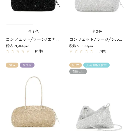
全3色
全3色
コンフェット/ラージ/エナメルブラック
コンフェット/ラージ/シルバー
税込 91,300yen
税込 91,300yen
☆
☆
☆
☆
☆
(0件)
☆
☆
☆
☆
☆
(0件)
NEW
発売前
NEW
入荷連絡受付中
在庫なし