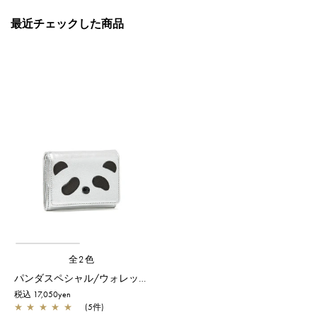
最近チェックした商品
全2色
パンダスペシャル/ウォレット/シルバー
税込 17,050yen
★
★
★
★
★
(5件)