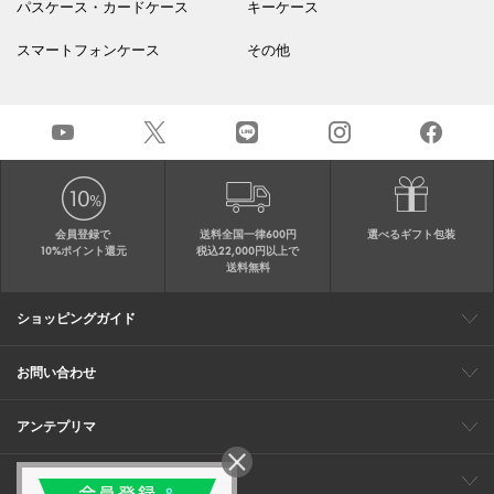
パスケース・カードケース
キーケース
スマートフォンケース
その他
会員登録で
送料全国一律600円
選べるギフト包装
10%ポイント還元
税込22,000円以上で
送料無料
ショッピングガイド
会員特典
ご購入・配送について
返品について
ギフト包装
FAQ
サイトマップ
お問い合わせ
メールでのお問い合わせ
お修理についてのお問い合わせ
お電話でのご注文・お問い合わせ
アンテプリマ
0120-03-6961
ブランドサイト
ショップリスト
ワイヤーバッグについて
特集
オンラインストアニュース
コーポレート
（平日10：30～17：00）