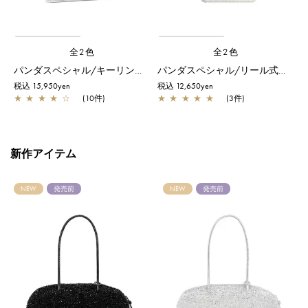
全2色
全2色
パンダスペシャル/キーリング付きフラグメントケース/シルバー
パンダスペシャル/リール式パスケース/シルバー
税込 15,950yen
税込 12,650yen
税
★
★
★
★
☆
(10件)
★
★
★
★
★
(3件)
新作アイテム
NEW
発売前
NEW
発売前