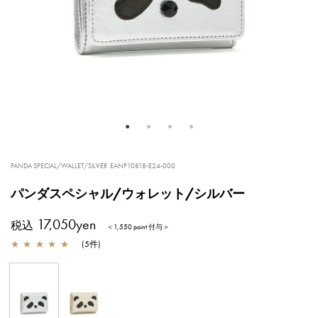
PANDA SPECIAL/WALLET/SILVER
EANP10818-E24-000
パンダスペシャル/ウォレット/シルバー
17,050yen
税込
＜1,550 point 付与＞
★
★
★
★
★
(
5
件
)