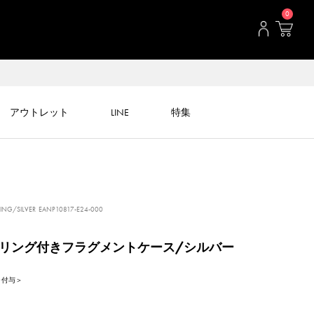
0
アウトレット
LINE
特集
ING/SILVER
EANP10817-E24-000
リング付きフラグメントケース/シルバー
nt 付与＞