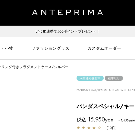
LINE ID連携で500ポイントプレゼント！
布・小物
ファッショングッズ
カスタムオーダー
ーリング付きフラグメントケース/シルバー
入荷連絡受付中
在庫なし
PANDA SPECIAL/FRAGMENT CASE WITH KEY R
パンダスペシャル/キー
15,950yen
税込
＜1,450 poi
★
★
★
★
☆
(
10
件
)