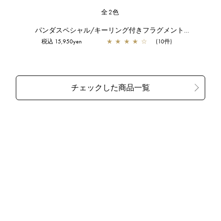
全2色
パンダスペシャル/キーリング付きフラグメントケース/シルバー
税込 15,950yen
★
★
★
★
☆
(10件)