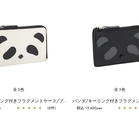
全3色
全3色
パンダ/キーリング付きフラグメントケース/ブラック
n
★
★
★
★
★
(8件)
税込 15,400yen
★
★
★
★