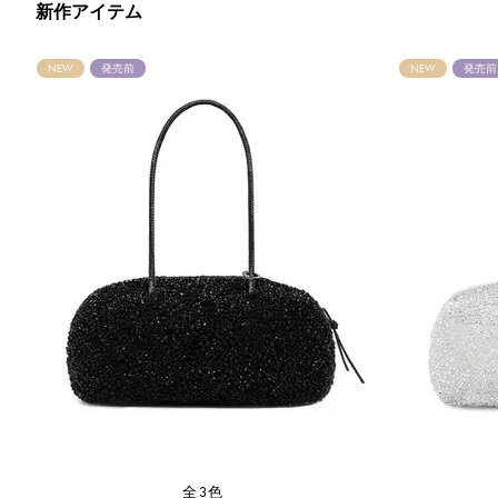
新作アイテム
NEW
発売前
NEW
発売前
全3色