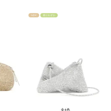
NEW
残りわずか
全6色