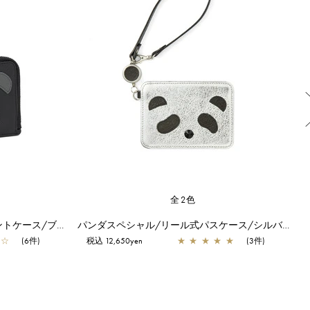
全2色
パンダ/キーリング付きフラグメントケース/ブラック×ブラック
パンダスペシャル/リール式パスケース/シルバー
☆
(6件)
税込 12,650yen
★
★
★
★
★
(3件)