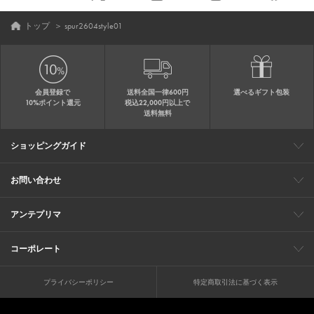
トップ
＞
spur2604style01
会員登録で
送料全国一律600円
選べるギフト包装
10%ポイント還元
税込22,000円以上で
送料無料
ショッピングガイド
会員特典
ご購入・配送について
返品について
ギフト包装
FAQ
サイトマップ
お問い合わせ
メールでのお問い合わせ
お修理についてのお問い合わせ
お電話でのご注文・お問い合わせ
アンテプリマ
0120-03-6961
ブランドサイト
ショップリスト
ワイヤーバッグについて
特集
オンラインストアニュース
コーポレート
（平日10：30～17：00）
※毎週火曜日はお電話窓口の営業を
企業情報
採用情報
お休みさせていただきます
プライバシーポリシー
特定商取引法に基づく表示