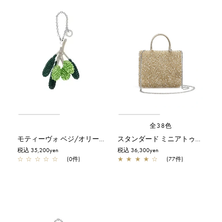
全38色
モティーヴォ ベジ/オリーブ/シャンパングリーン
スタンダード ミニアトゥーラ/シルバーゴールド
税込 35,200yen
税込 36,300yen
☆
☆
☆
☆
☆
(0件)
★
★
★
★
☆
(77件)