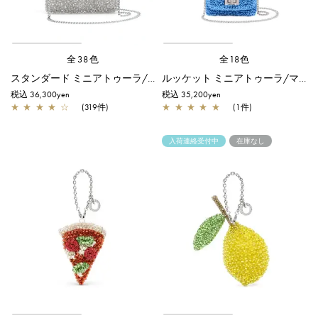
全38色
全18色
スタンダード ミニアトゥーラ/シルバー
ルッケット ミニアトゥーラ/マットスカイブルー
税込 36,300yen
税込 35,200yen
★
★
★
★
☆
(319件)
★
★
★
★
★
(1件)
入荷連絡受付中
在庫なし