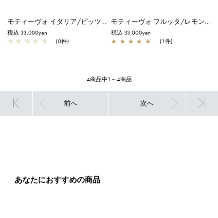
モティーヴォ イタリア/ピッツァ/シルバーゴールド
モティーヴォ フルッタ/レモン/マスタードイエロー
税込 33,000yen
税込 33,000yen
☆
☆
☆
☆
☆
(0件)
★
★
★
★
★
(1件)
4商品中1～4商品
前へ
次へ
あなたにおすすめの商品