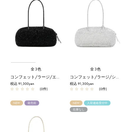
全3色
全3色
コンフェット/ラージ/エナメルブラック
コンフェット/ラージ/シルバー
税込 91,300yen
税込 91,300yen
☆
☆
☆
☆
☆
(0件)
☆
☆
☆
☆
☆
(0件)
NEW
発売前
NEW
入荷連絡受付中
在庫なし