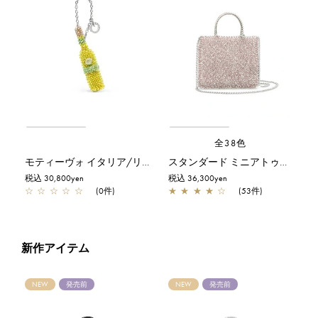
全38色
モティーヴォ イタリア/リモンチェッロ/マスタードイエロー
スタンダード ミニアトゥーラ/パウダリーピンクシルバー
税込 30,800yen
税込 36,300yen
☆
☆
☆
☆
☆
(0件)
★
★
★
★
☆
(53件)
新作アイテム
NEW
発売前
NEW
発売前